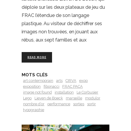
déploie sur les deux plateaux de jeu du
FRAC l’étendue de son langage
plastique. Au visiteur de déchiffrer ses
images non trouvées, en jouant aux
rébus, aux sept familles et aux
READ MORE
MOTS CLÉS
art contemporain
arts
CIRVA
expo
exposition
fibonacci
FRAC PACA
image not found
installation
Le Corbusier
Lego
Lieven de Boeck
marseille
modulor
nombre d’or
performance
sorties
sortir
typographie