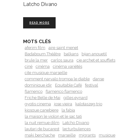
Latcho Divano
READ MORE
MOTS CLÉS
aferim film
aire saint menet
Badaboum Théâtre
balkans
bijan anquetil
brule la mer
carlos saura
cie archet et soufflets
ciné
cinéma
cinéma variétés
cite musique marseille
comment narvalo trompa le diable
danse
dominique idir
Equitable Café
festival
flamenco
flamenco flamenco
Friche Belle de Mai
gilles eynard
gyptis cinema
jose vieira
kalotaszeg trio
kiosque canebiere
la fabia
la maison le violon et le sac tati
la nuit remue dilm
Latcho Divano
lautari de bucarest
lecturbulences
maki berchache
marseille
migrants
musique