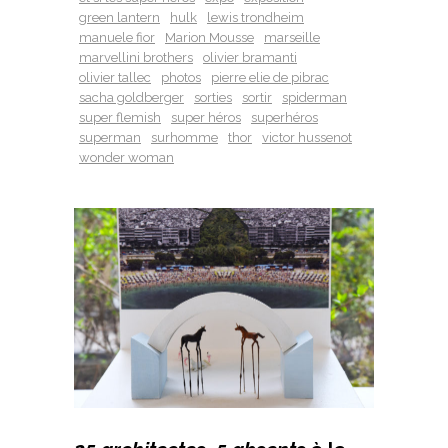
green lantern
hulk
lewis trondheim
manuele fior
Marion Mousse
marseille
marvellini brothers
olivier bramanti
olivier tallec
photos
pierre elie de pibrac
sacha goldberger
sorties
sortir
spiderman
super flemish
super héros
superhéros
superman
surhomme
thor
victor hussenot
wonder woman