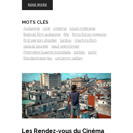
READ MORE
MOTS CLÉS
Aubagne
ciné
cinéma
court-métrage
festival film aubagne
fifa
films force majeure
first person shooter
lardux
martyrs film
pascal laugier
paul wenninger
Première Guerre mondiale
sorties
sortir
the darkness jeu
uncanny valley
Les Rendez-vous du Cinéma