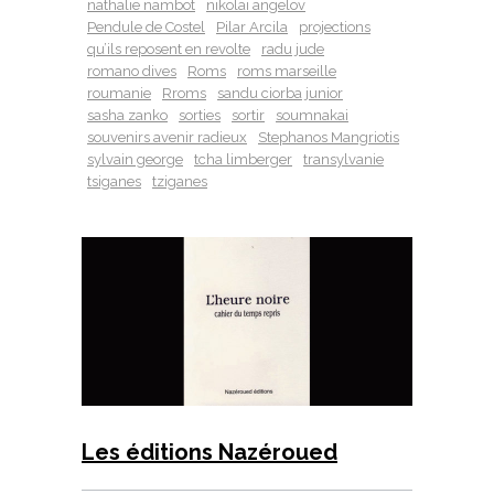
nathalie nambot
nikolai angelov
Pendule de Costel
Pilar Arcila
projections
qu’ils reposent en revolte
radu jude
romano dives
Roms
roms marseille
roumanie
Rroms
sandu ciorba junior
sasha zanko
sorties
sortir
soumnakai
souvenirs avenir radieux
Stephanos Mangriotis
sylvain george
tcha limberger
transylvanie
tsiganes
tziganes
Les éditions Nazéroued