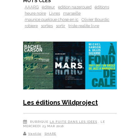
MOTS CLÉS
AAARG
éditeur
edition nazeroued
éditions
heure noire
Livres
marseille
maurice quelque chose en ic
Olivier Bourdic
robiere
sorties
sortir
triste realite livre
Les éditions Wildproject
RUBRIQUE
LA FUITE DANS LES IDÉES
, LE
MERCREDI 23 MAR 2016
Ventilo
SHARE