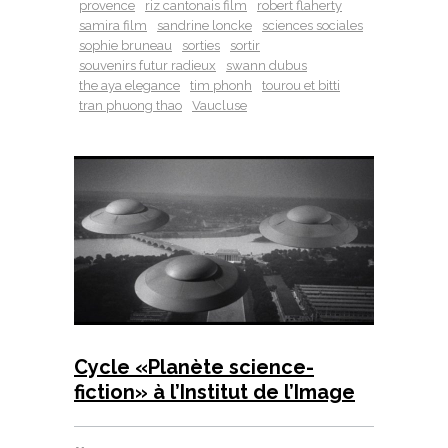
provence
riz cantonais film
robert flaherty
samira film
sandrine loncke
sciences sociales
sophie bruneau
sorties
sortir
souvenirs futur radieux
swann dubus
the aya elegance
tim phonh
tourou et bitti
tran phuong thao
Vaucluse
Cycle «Planète science-
fiction» à l’Institut de l’Image