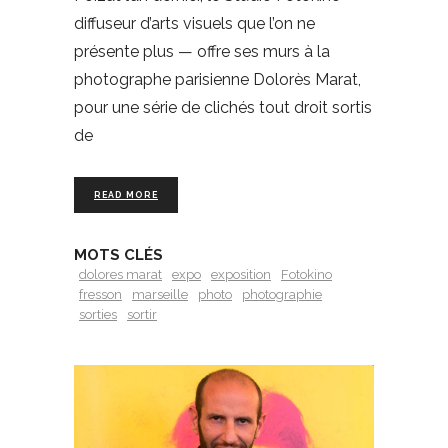
diffuseur d’arts visuels que l’on ne
présente plus — offre ses murs à la
photographe parisienne Dolorès Marat,
pour une série de clichés tout droit sortis
de
READ MORE
MOTS CLÉS
dolores marat
expo
exposition
Fotokino
fresson
marseille
photo
photographie
sorties
sortir