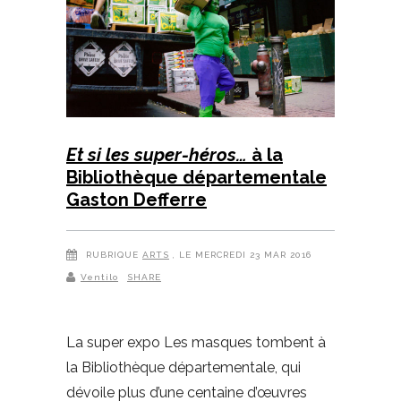
Et si les super-héros…
à la
Bibliothèque départementale
Gaston Defferre
RUBRIQUE
ARTS
, LE MERCREDI 23 MAR 2016
Ventilo
SHARE
La super expo Les masques tombent à
la Bibliothèque départementale, qui
dévoile plus d’une centaine d’œuvres