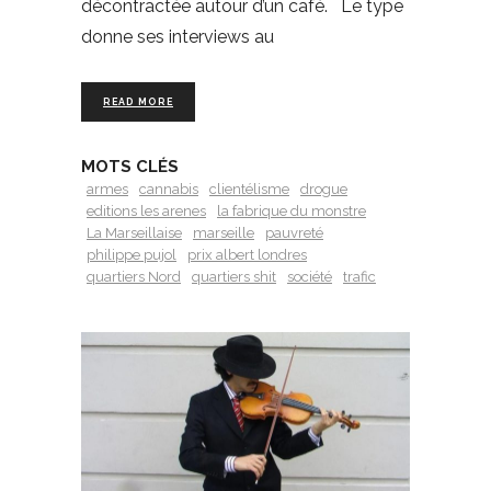
décontractée autour d’un café. Le type
donne ses interviews au
READ MORE
MOTS CLÉS
armes
cannabis
clientélisme
drogue
editions les arenes
la fabrique du monstre
La Marseillaise
marseille
pauvreté
philippe pujol
prix albert londres
quartiers Nord
quartiers shit
société
trafic