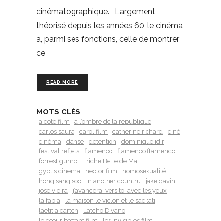
cinématographique. Largement
théorisé depuis les années 60, le cinéma
a, parmi ses fonctions, celle de montrer
ce
READ MORE
MOTS CLÉS
a cote film
a l’ombre de la republique
carlos saura
carol film
catherine richard
ciné
cinéma
danse
detention
dominique idir
festival reflets
flamenco
flamenco flamenco
forrest gump
Friche Belle de Mai
gyptis cinema
hector film
homosexualité
hong sang soo
in another countru
jake gavin
jose vieira
j’avancerai vers toi avec les yeux
la fabia
la maison le violon et le sac tati
laetitia carton
Latcho Divano
le cœur battant film
les invisibles film