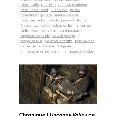
Lieux Fictifs
marseille
mathieu macheret
Pendule de Costel
Pilar Arcila
prison
projections
qu’ils reposent en revolte
robert zemeckis
roberto minervini
Roms
Rroms
sean baker
sebastien lifshitz
sorties
sortir
sourd
souvenirs avenir radieux
stephane mercurio
sylvain george
tangerine film
the other side film
todd haynes
transexualite
tsiganes
tziganes
un jour avec un jour sans film
viages defendus
Chronique |
Uncanny Valley
de