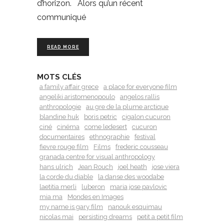
d’horizon. Alors qu’un récent
communiqué
READ MORE
MOTS CLÉS
a family affair grece
a place for everyone film
angeliki aristomenopoulo
angelos rallis
anthropologie
au gre de la plume arctique
blandine huk
boris petric
cigalon cucuron
ciné
cinéma
come ledesert
cucuron
documentaires
ethnographie
festival
fievre rouge film
Films
frederic cousseau
granada centre for visual anthropology
hans ulrich
Jean Rouch
joel heath
jose viera
la corde du diable
la danse des woodabe
laetitia merli
luberon
maria jose pavlovic
mia ma
Mondes en Images
my name is gary film
nanouk esquimau
nicolas mai
persisting dreams
petit a petit film