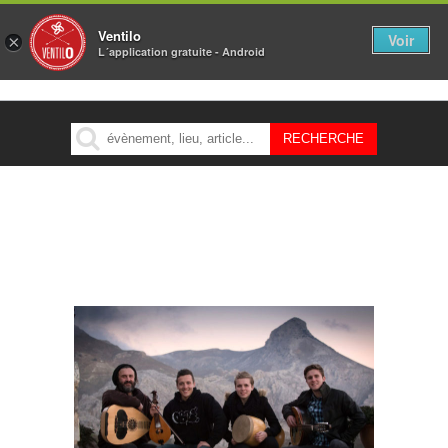
Ventilo
Voir
×
L´application gratuite - Android
MENU