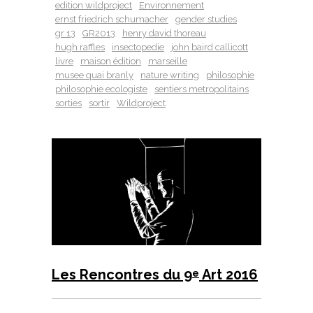
edition wildproject
Environnement
ernst friedrich schumacher
gender studies
gr 13
GR2013
henry david thoreau
hugh raffles
insectopedie
john baird callicott
livre
maison édition
marseille
musee quai branly
nature writing
philosophie
philosophie ecologiste
sentiers metropolitains
sorties
sortir
Wildproject
Les Rencontres du 9
Art 2016
e