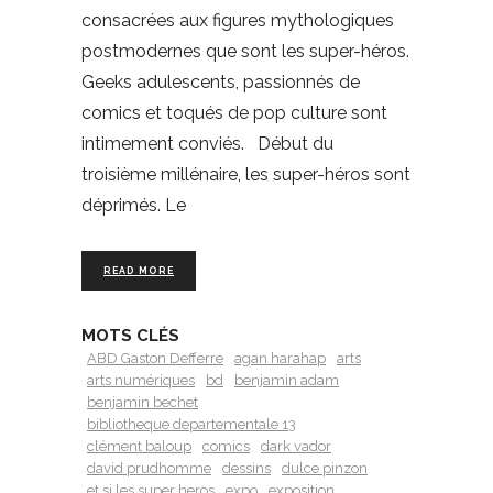
consacrées aux figures mythologiques
postmodernes que sont les super-héros.
Geeks adulescents, passionnés de
comics et toqués de pop culture sont
intimement conviés. Début du
troisième millénaire, les super-héros sont
déprimés. Le
READ MORE
MOTS CLÉS
ABD Gaston Defferre
agan harahap
arts
arts numériques
bd
benjamin adam
benjamin bechet
bibliotheque departementale 13
clément baloup
comics
dark vador
david prudhomme
dessins
dulce pinzon
et si les super heros
expo
exposition