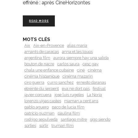
effréné : après CineHorizontes
READ MORE
MOTS CLÉS
Aix
Aix-en-Provence
alias maria
amants de caracas
anna et les loups
argentina film
aurora siempre hay una salida
bouton de nacre
carlos saura
cesc gay
chala une enfance cubaine
ciné
cinéma
cinéma hispanique
cinéma mazarin
ciro guerra
curro sanchez
ernesto daranas
etreinte du serpent
eva ne dort pas
festival
javier corcuera
jose luis rugeles
La Noria
lorenzo vigas castes
maman a cent ans
pablo aguero
paco de lucia film
patricio guzman
paulina film
rodrigo sepulveda
santiago mitre
sigo siendo
sorties
sortir
truman film