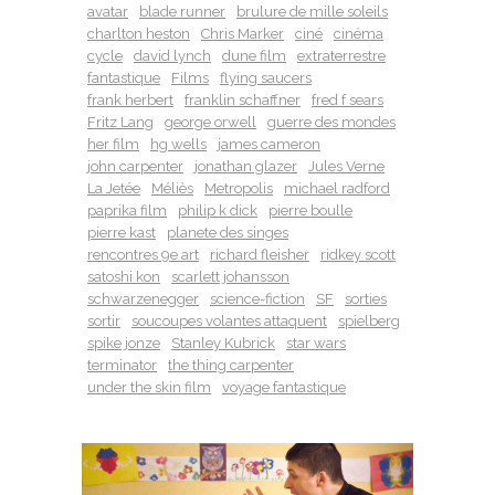
avatar
blade runner
brulure de mille soleils
charlton heston
Chris Marker
ciné
cinéma
cycle
david lynch
dune film
extraterrestre
fantastique
Films
flying saucers
frank herbert
franklin schaffner
fred f sears
Fritz Lang
george orwell
guerre des mondes
her film
hg wells
james cameron
john carpenter
jonathan glazer
Jules Verne
La Jetée
Méliès
Metropolis
michael radford
paprika film
philip k dick
pierre boulle
pierre kast
planete des singes
rencontres 9e art
richard fleisher
ridkey scott
satoshi kon
scarlett johansson
schwarzenegger
science-fiction
SF
sorties
sortir
soucoupes volantes attaquent
spielberg
spike jonze
Stanley Kubrick
star wars
terminator
the thing carpenter
under the skin film
voyage fantastique