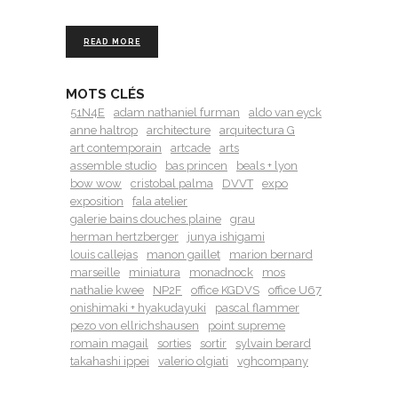
READ MORE
MOTS CLÉS
51N4E
adam nathaniel furman
aldo van eyck
anne haltrop
architecture
arquitectura G
art contemporain
artcade
arts
assemble studio
bas princen
beals + lyon
bow wow
cristobal palma
DVVT
expo
exposition
fala atelier
galerie bains douches plaine
grau
herman hertzberger
junya ishigami
louis callejas
manon gaillet
marion bernard
marseille
miniatura
monadnock
mos
nathalie kwee
NP2F
office KGDVS
office U67
onishimaki + hyakudayuki
pascal flammer
pezo von ellrichshausen
point supreme
romain magail
sorties
sortir
sylvain berard
takahashi ippei
valerio olgiati
vghcompany