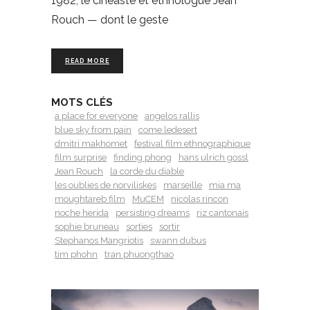
1982, le cinéaste et ethnologue Jean
Rouch — dont le geste
READ MORE
MOTS CLÉS
a place for everyone
angelos rallis
blue sky from pain
come ledesert
dmitri makhomet
festival film ethnographique
film surprise
finding phong
hans ulrich gossl
Jean Rouch
la corde du diable
les oublies de norviliskes
marseille
mia ma
moughtareb film
MuCEM
nicolas rincon
noche herida
persisting dreams
riz cantonais
sophie bruneau
sorties
sortir
Stephanos Mangriotis
swann dubus
tim phohn
tran phuongthao