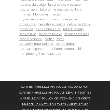
la corde du diable
la danse des woodabe
laetitia merli
luberon
maria jose pavlovic
mia ma
Mondes en Images
my name is gary film
nanouk esquimau
nicolas mai
persisting dreams
petit a petit film
provence
riz cantonais film
robert flaherty
samira film
sandrine loncke
sciences sociales
sophie bruneau
sorties
sortir
souvenirs futur radieux
swann dubus
the aya elegance
tim phonh
tourou et bitti
tran phuong thao
Vaucluse
SORTIES MARSEILLE AIX TOULON AUJOURD'HUI
|
SORTIES MARSEILLE AIX TOULON DEMAIN
|
SORTIES
MARSEILLE AIX TOULON CE WEEK-END
CONCERTS
MARSEILLE AIX TOULON
EXPOS MARSEILLE AIX