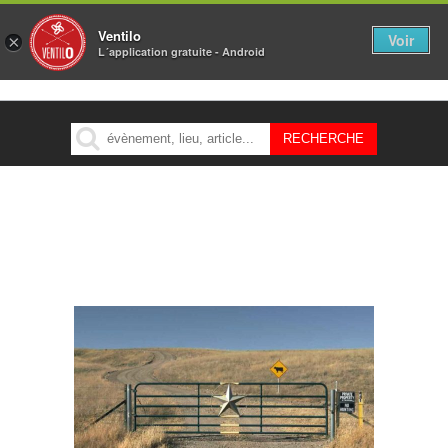
Ventilo
Voir
×
L´application gratuite - Android
MENU