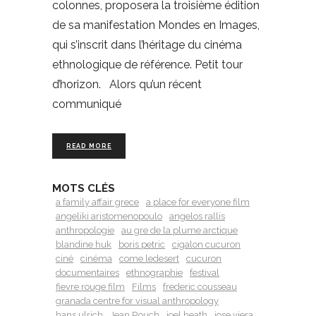
colonnes, proposera la troisième édition
de sa manifestation Mondes en Images,
qui s’inscrit dans l’héritage du cinéma
ethnologique de référence. Petit tour
d’horizon. Alors qu’un récent
communiqué
READ MORE
MOTS CLÉS
a family affair grece
a place for everyone film
angeliki aristomenopoulo
angelos rallis
anthropologie
au gre de la plume arctique
blandine huk
boris petric
cigalon cucuron
ciné
cinéma
come ledesert
cucuron
documentaires
ethnographie
festival
fievre rouge film
Films
frederic cousseau
granada centre for visual anthropology
hans ulrich
Jean Rouch
joel heath
jose viera