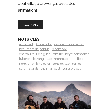
petit village provençal avec des
animations
READ MORE
MOTS CLÉS
arc en sol
Armelle Ita
association arc en sol
beaumont de pertuis
bloombox
chateau tour d’aigues
famille
heymoonshaker
luberon
l’etrangleuse
momo solo
ottilie b
Pertuis
pink no color
sons du lub
sorties
sortir
stands
the mymetist
yuna project