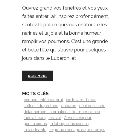
Ouvrez grand vos fenêtres et vos yeux,
faites entrer l’air, inspirez profondément,
sentez le pollen qui vous chatouille les
narines et la joie et la bonne humeur
remplir vos poumons. C’est une grande
et belle fête qui s’ouvre pour quelques
jours dans le Luberon, et
READ MORE
MOTS CLÉS
bonheur intérieur brut
cie lezards bleus
collectif du prelude
cucuron
délit de facade
detachement international du muerto coco
faire ailleurs
festival
Générik Vapeur
gorilla circus
la fabrique fastidieuse
la soi disante
le grand menage de printemps