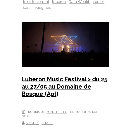
le piston errant
luberon
Rara Woulib
sorties
sortir
vaugines
Luberon Music Festival > du 25
au 27/05 au Domaine de
Bosque (Apt)
RUBRIQUE
MULTIPISTE
, LE MARDI 23 MAI
2017
Ventilo
SHARE