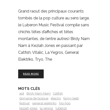
Grand raout des principaux courants
tombés de la pop culture au sens large,
le Luberon Music Festival compile sans
chichis têtes d’affiches et têtes
montantes, de (entre autres) Birdy Nam
Nam à Keziah Jones en passant par
Catfish, Vitalic, La Yegros, General
Elektriks, Tryo, The
READ MORE
MOTS CLÉS
apt
Birdy Nam Nam
Catfish
domaine de bosque
électro
fanny leeb
festival
general elektriks
hip-hop
keziah jones
la yegros
luberon