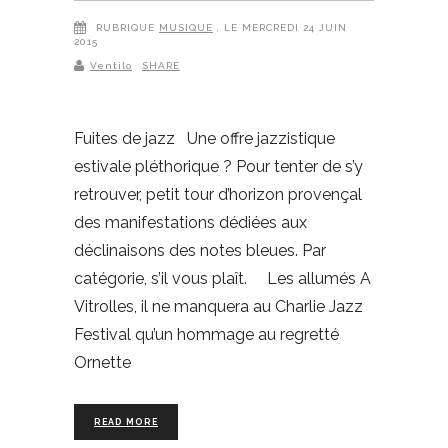
RUBRIQUE
MUSIQUE
, LE MERCREDI 24 JUIN
2015
Ventilo
SHARE
Fuites de jazz Une offre jazzistique
estivale pléthorique ? Pour tenter de s’y
retrouver, petit tour d’horizon provençal
des manifestations dédiées aux
déclinaisons des notes bleues. Par
catégorie, s’il vous plaît. Les allumés A
Vitrolles, il ne manquera au Charlie Jazz
Festival qu’un hommage au regretté
Ornette
READ MORE