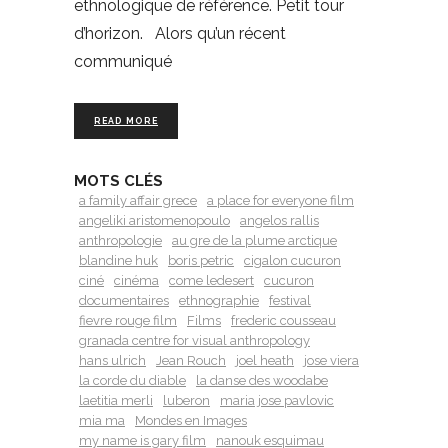
ethnologique de référence. Petit tour
d’horizon. Alors qu’un récent
communiqué
READ MORE
MOTS CLÉS
a family affair grece
a place for everyone film
angeliki aristomenopoulo
angelos rallis
anthropologie
au gre de la plume arctique
blandine huk
boris petric
cigalon cucuron
ciné
cinéma
come ledesert
cucuron
documentaires
ethnographie
festival
fievre rouge film
Films
frederic cousseau
granada centre for visual anthropology
hans ulrich
Jean Rouch
joel heath
jose viera
la corde du diable
la danse des woodabe
laetitia merli
luberon
maria jose pavlovic
mia ma
Mondes en Images
my name is gary film
nanouk esquimau