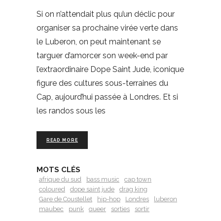
Si on n’attendait plus qu’un déclic pour
organiser sa prochaine virée verte dans
le Luberon, on peut maintenant se
targuer d’amorcer son week-end par
l’extraordinaire Dope Saint Jude, iconique
figure des cultures sous-terraines du
Cap, aujourd’hui passée à Londres. Et si
les randos sous les
READ MORE
MOTS CLÉS
afrique du sud
bass music
cap town
coloured
dope saint jude
drag king
Gare de Coustellet
hip-hop
Londres
luberon
maubec
punk
queer
sorties
sortir