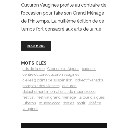
Cucuron Vaugines profite au contraire de
l’occasion pour faire son Grand Ménage
de Printemps. La huitième édition de ce
temps fort consacré aux arts de la rue
READ MORE
MOTS CLÉS
arts de la rue
Cabrieres d Aigues
cadenet
centre culturel cucuron vaugines
cie les 3 points de suspension
collectif xanadou
comptoir des silences
cucuron
detachement international du muerto coco
festival
festival grand menage
la tour d aigues
luberon
muerto coco
sorties
sortir
Théâtre
vaugines