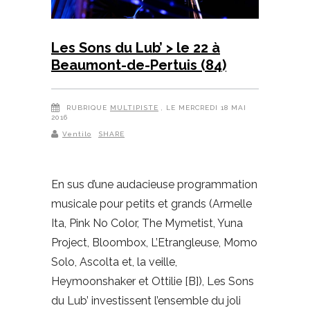
Les Sons du Lub’ > le 22 à
Beaumont-de-Pertuis (84)
RUBRIQUE
MULTIPISTE
, LE MERCREDI 18 MAI
2016
Ventilo
SHARE
En sus d’une audacieuse programmation
musicale pour petits et grands (Armelle
Ita, Pink No Color, The Mymetist, Yuna
Project, Bloombox, L’Etrangleuse, Momo
Solo, Ascolta et, la veille,
Heymoonshaker et Ottilie [B]), Les Sons
du Lub’ investissent l’ensemble du joli