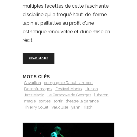
multiples facettes de cette fascinante
discipline qui a troqué haut-de-forme,
lapin et paillettes au profit d’une
esthétique renouvelée et d’une mise en
récit
READ MORE
MOTS CLÉS
Cavaillon
compagnie Raoul Lambert
Desenfumage3
Festival Manip
illusion
Jazz Magic
Le Paradoxe de Georges
luberon
magie
sorties
sortir
theatre la garance
Thierry Collet
Vaucluse
yann Frisch