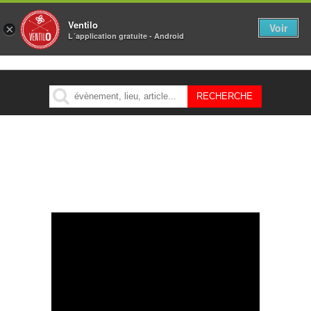
Ventilo
Voir
×
L´application gratuite - Android
MENU