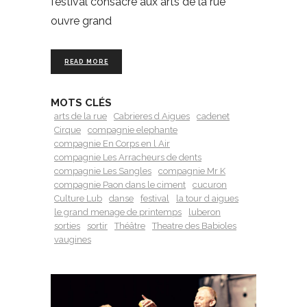
festival consacré aux arts de la rue
ouvre grand
READ MORE
MOTS CLÉS
arts de la rue
Cabrieres d Aigues
cadenet
Cirque
compagnie elephante
compagnie En Corps en l Air
compagnie Les Arracheurs de dents
compagnie Les Sangles
compagnie Mr K
compagnie Paon dans le ciment
cucuron
Culture Lub
danse
festival
la tour d aigues
le grand menage de printemps
luberon
sorties
sortir
Théâtre
Theatre des Babioles
vaugines