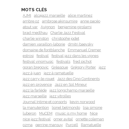
MOTS CLÉS
AJMI
alcajazz marseille
alice martinez
ambre oz
ambrose akinsumire
anne pacéo
atout var
Avignon
benjamine girolami
brad medlhau
Charlie Jazz Festival
charlie winston
christophe jodet
damien varaillon-laborie
dmitri baevsky
domaine de fontblanche
Emmanuel Cremer
estrosi
festival
festival jazz dans les vignes
festival vinomusic
festivals
fred pichot
goran bregovic
Gréasque
Grégory Porter
jazz
jazz à juan
jazz à ramatuelle
jazz carry-le-rouet
Jazz des Cinq Continents
jazz en provence
Jazz en Sol Mineur
jazz la farlède
jazz longchamp marseille
jazz marseille
jazz vitrolles
Journal Intime et consorts
kevin norwood
la manutention
lionel belmondo
lisa simone
luberon
MuCEM
music is my home
Nice
nice jazz festival
omer avital
ornette coleman
ozma
perrine mansuy
Purcell
Ramatuelle