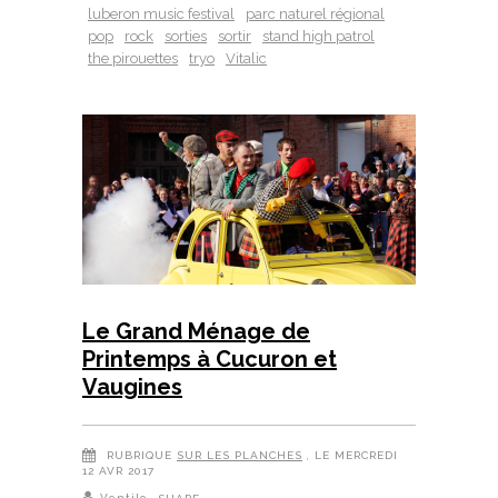
luberon music festival
parc naturel régional
pop
rock
sorties
sortir
stand high patrol
the pirouettes
tryo
Vitalic
Le Grand Ménage de
Printemps à Cucuron et
Vaugines
RUBRIQUE
SUR LES PLANCHES
, LE MERCREDI
12 AVR 2017
Ventilo