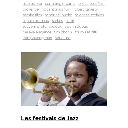
nicolas mai
persisting dreams
petit a petit film
provence
riz cantonais film
robert flaherty
samira film
sandrine loncke
sciences sociales
sophie bruneau
sorties
sortir
souvenirs futur radieux
swann dubus
the aya elegance
tim phonh
tourou et bitti
tran phuong thao
Vaucluse
Les festivals de Jazz