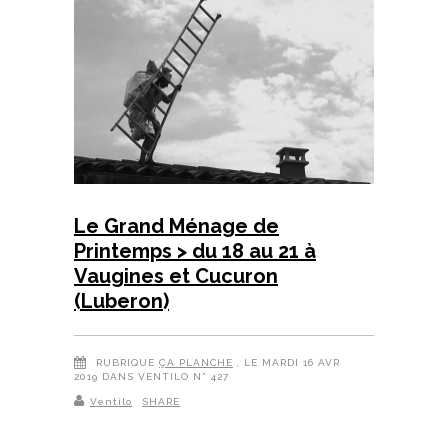
Le Grand Ménage de
Printemps > du 18 au 21 à
Vaugines et Cucuron
(Luberon)
RUBRIQUE
ÇA PLANCHE
, LE MARDI 16 AVR
2019 DANS VENTILO N° 427
Ventilo
SHARE