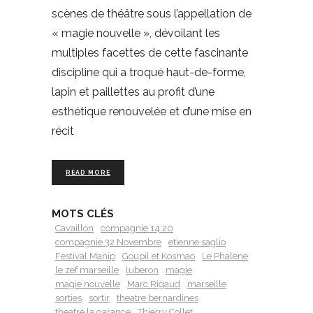
scènes de théâtre sous l’appellation de
« magie nouvelle », dévoilant les
multiples facettes de cette fascinante
discipline qui a troqué haut-de-forme,
lapin et paillettes au profit d’une
esthétique renouvelée et d’une mise en
récit
READ MORE
MOTS CLÉS
Cavaillon
compagnie 14:20
compagnie 32 Novembre
etienne saglio
Festival Manip
Goupil et Kosmao
Le Phalene
le zef marseille
luberon
magie
magie nouvelle
Marc Rigaud
marseille
sorties
sortir
theatre bernardines
theatre la garance
Thierry Collet