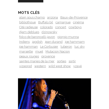
MOTS CLÉS
alain sous champ
arizona
Baux-de-Provence
bibliothque
Buffalo bil
camargue
cinéma
Cité radieuse
colorado
concert
cowboys
djam deblues
dzinowsky
folco de baroncelli-javon
giorgio munna
Indiens
jagdish
jean durand
joe hammam
joe hamman
Le Corbusier
luberon
luc sky
marseille
muet
Mutacion Nacion
peaux rouges
provence
saintes maries de la mer
sorties
sortir
vizaprod
western
wild west show
yzavé