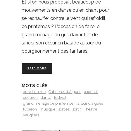
Et si on nous proposait beaucoup de
mouvements en danse ou en chant pour
se réchauffer contre le vent qui refroidit
ce printemps ? L’occasion de faire le
grand ménage du gris d’avant et de
lancer son cœur en balade autour du
bourgeonnement des fanfares,
READ MORE
MOTS CLÉS
arts de la rue
Cabrieres d Aigues
cadenet
cucuron
danse
festival
grand menage de printemps
la tour d aigues
luberon
musique
sorties
sortir
Théâtre
vaugines