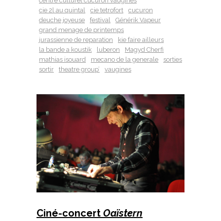
centre culturel cucuron vaugines
cie 2l au quintal
cie tetrofort
cucuron
deuche joyeuse
festival
Générik Vapeur
grand menage de printemps
jurassienne de reparation
kie faire ailleurs
la bande a koustik
luberon
Magyd Cherfi
mathias isouard
mecano de la generale
sorties
sortir
theatre group’
vaugines
Ciné-concert
Oaïstern