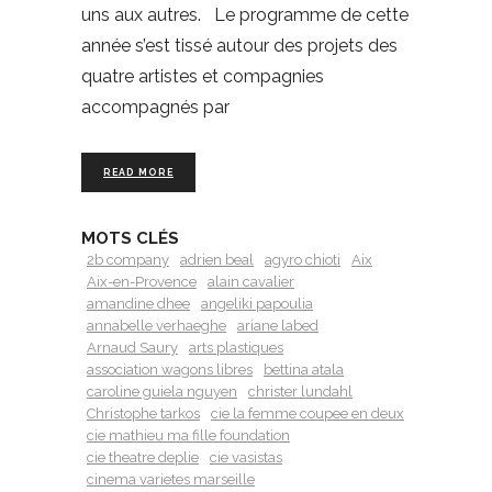
uns aux autres. Le programme de cette
année s’est tissé autour des projets des
quatre artistes et compagnies
accompagnés par
READ MORE
MOTS CLÉS
2b company
adrien beal
agyro chioti
Aix
Aix-en-Provence
alain cavalier
amandine dhee
angeliki papoulia
annabelle verhaeghe
ariane labed
Arnaud Saury
arts plastiques
association wagons libres
bettina atala
caroline guiela nguyen
christer lundahl
Christophe tarkos
cie la femme coupee en deux
cie mathieu ma fille foundation
cie theatre deplie
cie vasistas
cinema varietes marseille