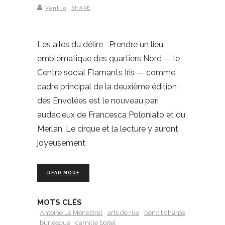
Ventilo
SHARE
Les ailes du délire Prendre un lieu
emblématique des quartiers Nord — le
Centre social Flamants Iris — comme
cadre principal de la deuxième édition
des Envolées est le nouveau pari
audacieux de Francesca Poloniato et du
Merlan. Le cirque et la lecture y auront
joyeusement
READ MORE
MOTS CLÉS
Antoine Le Ménestrel
arts de rue
benoit charpe
burlesque
camille boitel