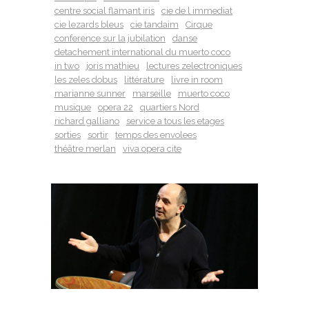
centre social flamant iris
cie de l immediat
cie lezards bleus
cie tandaim
Cirque
conference sur la jubilation
danse
detachement international du muerto coco
in two
joris mathieu
lectures zelectroniques
les zeles dobus
littérature
livre in room
marianne sunner
marseille
muerto coco
musique
opera 22
quartiers Nord
richard galliano
service a tous les etages
sorties
sortir
temps des envolees
théâtre merlan
viva opera cite