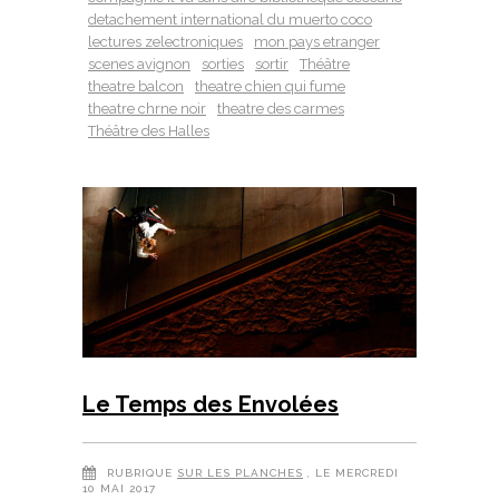
detachement international du muerto coco
lectures zelectroniques
mon pays etranger
scenes avignon
sorties
sortir
Théâtre
theatre balcon
theatre chien qui fume
theatre chrne noir
theatre des carmes
Théâtre des Halles
Le Temps des Envolées
RUBRIQUE
SUR LES PLANCHES
, LE MERCREDI
10 MAI 2017