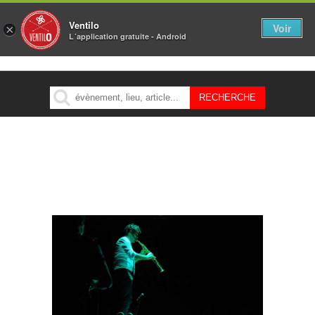
Ventilo
Voir
×
L´application gratuite - Android
MENU