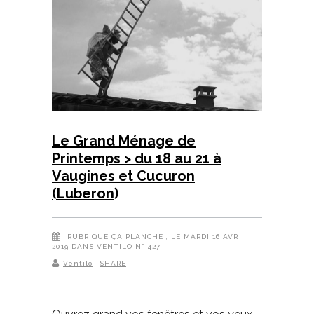
Le Grand Ménage de
Printemps > du 18 au 21 à
Vaugines et Cucuron
(Luberon)
RUBRIQUE
ÇA PLANCHE
, LE MARDI 16 AVR
2019 DANS VENTILO N° 427
Ventilo
SHARE