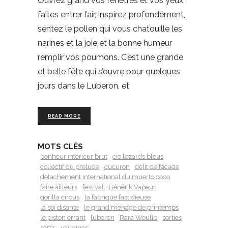
Ouvrez grand vos fenêtres et vos yeux,
faites entrer l’air, inspirez profondément,
sentez le pollen qui vous chatouille les
narines et la joie et la bonne humeur
remplir vos poumons. C’est une grande
et belle fête qui s’ouvre pour quelques
jours dans le Luberon, et
READ MORE
MOTS CLÉS
bonheur intérieur brut
cie lezards bleus
collectif du prelude
cucuron
délit de facade
detachement international du muerto coco
faire ailleurs
festival
Générik Vapeur
gorilla circus
la fabrique fastidieuse
la soi disante
le grand menage de printemps
le piston errant
luberon
Rara Woulib
sorties
sortir
vaugines