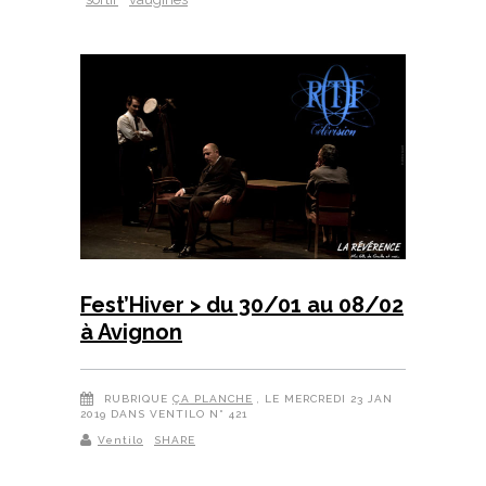
Fest’Hiver > du 30/01 au 08/02
à Avignon
RUBRIQUE
ÇA PLANCHE
, LE MERCREDI 23 JAN
2019 DANS VENTILO N° 421
Ventilo
SHARE