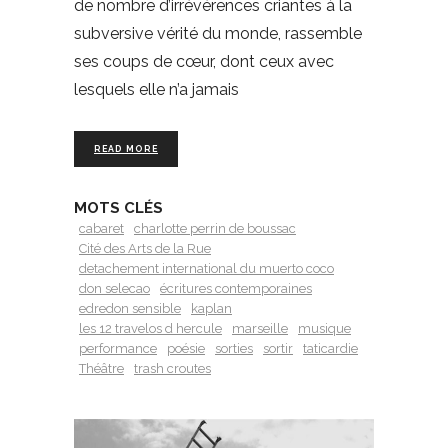
de nombre d’irrévérences criantes à la
subversive vérité du monde, rassemble
ses coups de cœur, dont ceux avec
lesquels elle n’a jamais
READ MORE
MOTS CLÉS
cabaret
charlotte perrin de boussac
Cité des Arts de la Rue
detachement international du muerto coco
don selecao
écritures contemporaines
edredon sensible
kaplan
les 12 travelos d hercule
marseille
musique
performance
poésie
sorties
sortir
taticardie
Théâtre
trash croutes