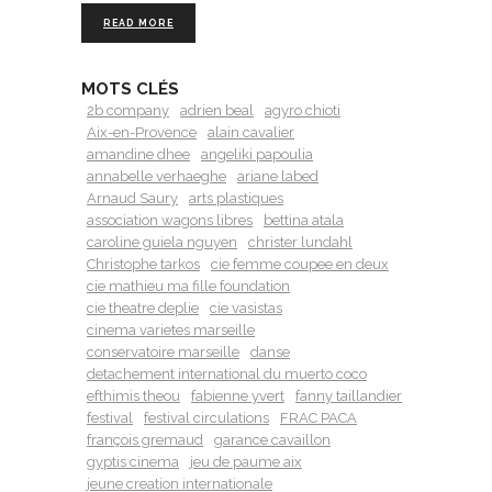
READ MORE
MOTS CLÉS
2b company
adrien beal
agyro chioti
Aix-en-Provence
alain cavalier
amandine dhee
angeliki papoulia
annabelle verhaeghe
ariane labed
Arnaud Saury
arts plastiques
association wagons libres
bettina atala
caroline guiela nguyen
christer lundahl
Christophe tarkos
cie femme coupee en deux
cie mathieu ma fille foundation
cie theatre deplie
cie vasistas
cinema varietes marseille
conservatoire marseille
danse
detachement international du muerto coco
efthimis theou
fabienne yvert
fanny taillandier
festival
festival circulations
FRAC PACA
françois gremaud
garance cavaillon
gyptis cinema
jeu de paume aix
jeune creation internationale