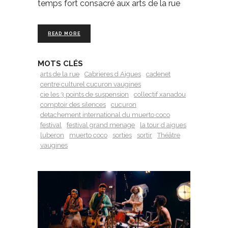
temps fort consacré aux arts de la rue
READ MORE
MOTS CLÉS
arts de la rue
Cabrieres d Aigues
cadenet
centre culturel cucuron vaugines
cie les 3 points de suspension
collectif xanadou
comptoir des silences
cucuron
detachement international du muerto coco
festival
festival grand menage
la tour d aigues
luberon
muerto coco
sorties
sortir
Théâtre
vaugines