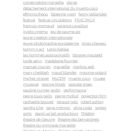
conservatoire marseille
danse
detachement international du muerto coco
efthimis theou
fabienne yvert
fanny taillandier
festival
festival circulations
FRAC PACA
françois gremaud
garance cavaillon
gyptis cinema
jeu de paume aix
jeune creation internationale
jeune photographie europeenne
jonas chereau
komm n act
Lenio Kaklea
les hommes approximatifs
librairie maupetit
lorde selys
madeleine fournier
manuel coursin
marseille
martina seitl
mary chebbah
maud blandel
maxime potard
michel vinaver
MuCEM
muerto coco
musée
musique
nesrine khodr
pascale shaer
pauline curnier jardin
performance
pierre louis gallo
pierre misfud
projection film
raphaelle bouvier
renaud golo
robert ashley
sandra iche
sanja mitrovic
silvia costa
sorties
sortir
stand up tall productions
Théâtre
theatre de l’oeuvre
theatre des bernardines
theatre du gymnase marseille