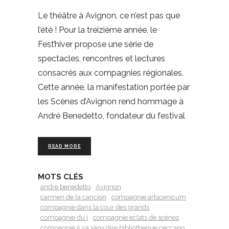
Le théâtre à Avignon, ce n’est pas que
l’été ! Pour la treizième année, le
Fest’hiver propose une série de
spectacles, rencontres et lectures
consacrés aux compagnies régionales.
Cette année, la manifestation portée par
les Scènes d’Avignon rend hommage à
André Benedetto, fondateur du festival
READ MORE
MOTS CLÉS
andre benedetto
Avignon
carmen de la cancion
compagnie artscenicum
compagnie dans la cour des grands
compagnie du i
compagnie eclats de scènes
compagnie il va sans dire bibliotheque ceccano