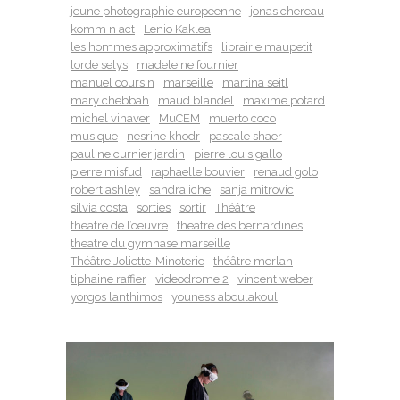
jeune photographie europeenne
jonas chereau
komm n act
Lenio Kaklea
les hommes approximatifs
librairie maupetit
lorde selys
madeleine fournier
manuel coursin
marseille
martina seitl
mary chebbah
maud blandel
maxime potard
michel vinaver
MuCEM
muerto coco
musique
nesrine khodr
pascale shaer
pauline curnier jardin
pierre louis gallo
pierre misfud
raphaelle bouvier
renaud golo
robert ashley
sandra iche
sanja mitrovic
silvia costa
sorties
sortir
Théâtre
theatre de l’oeuvre
theatre des bernardines
theatre du gymnase marseille
Théâtre Joliette-Minoterie
théâtre merlan
tiphaine raffier
videodrome 2
vincent weber
yorgos lanthimos
youness aboulakoul