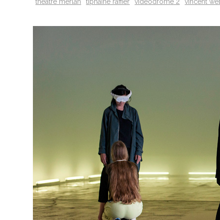
théâtre merlan
tiphaine raffier
videodrome 2
vincent we