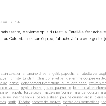
entilo
SHARE
isissante, le sixième opus du festival Parallèle s’est achevé
 par Lou Colombani et son équipe, s’attache à faire émerger les
alain cavalier
amandine dhee
angeliki papoulia
annabelle verhaeg
nguyen
christer lundahl
Christophe tarkos
cie femme coupee en de
eille
danse
detachement international du muerto coco
efthimis th
ce cavaillon
gyptis cinema
jeu de paume aix
jeune creation interna
brairie maupetit
lorde selys
madeleine fournier
manuel coursin
mar
usique
nesrine khodr
pascale shaer
pauline curnier jardin
pierre 
rties
sortir
Théâtre
theatre de l’oeuvre
theatre des bernardines
th