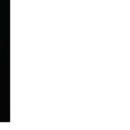
La Ville-sans-Nom, Marseille
dans la bouche de ceux qui
l’assassinent
de Bruno Le
Dantec