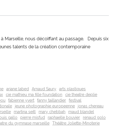
 à Marseille, nous décoiffant au passage. Depuis six
 jeunes talents de la création contemporaine
he
ariane labed
Arnaud Saury
arts plastiques
ux
cie mathieu ma fille foundation
cie theatre deplie
eou
fabienne yvert
fanny taillandier
festival
tionale
jeune photographie europeenne
jonas chereau
seille
martina seitl
mary chebbah
maud blandel
louis gallo
pierre misfud
raphaelle bouvier
renaud golo
eatre du gymnase marseille
Théâtre Joliette-Minoterie