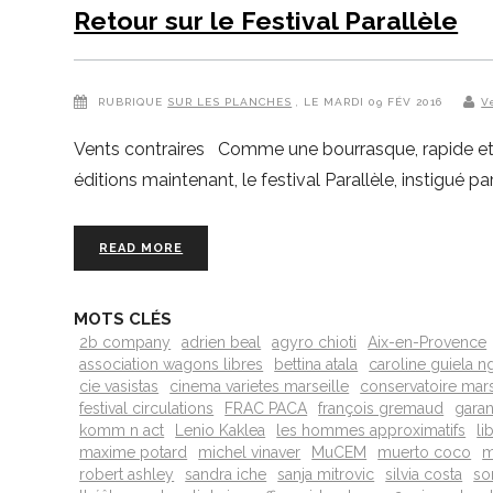
Retour sur le Festival Parallèle
RUBRIQUE
SUR LES PLANCHES
, LE MARDI 09 FÉV 2016
V
Vents contraires Comme une bourrasque, rapide et sa
éditions maintenant, le festival Parallèle, instigué
READ MORE
MOTS CLÉS
2b company
adrien beal
agyro chioti
Aix-en-Provence
association wagons libres
bettina atala
caroline guiela 
cie vasistas
cinema varietes marseille
conservatoire mars
festival circulations
FRAC PACA
françois gremaud
garan
komm n act
Lenio Kaklea
les hommes approximatifs
li
maxime potard
michel vinaver
MuCEM
muerto coco
m
robert ashley
sandra iche
sanja mitrovic
silvia costa
so