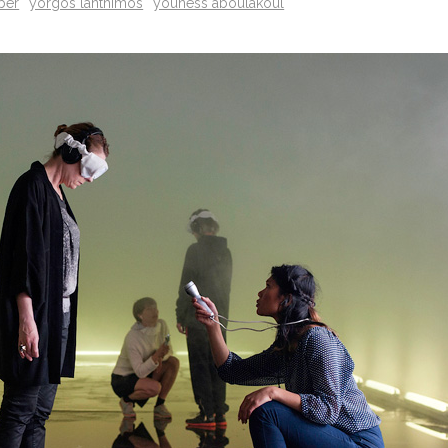
ber
yorgos lanthimos
youness aboulakoul