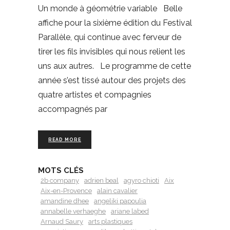
Un monde à géométrie variable Belle
affiche pour la sixième édition du Festival
Parallèle, qui continue avec ferveur de
tirer les fils invisibles qui nous relient les
uns aux autres. Le programme de cette
année s’est tissé autour des projets des
quatre artistes et compagnies
accompagnés par
READ MORE
MOTS CLÉS
2b company
adrien beal
agyro chioti
Aix
Aix-en-Provence
alain cavalier
amandine dhee
angeliki papoulia
annabelle verhaeghe
ariane labed
Arnaud Saury
arts plastiques