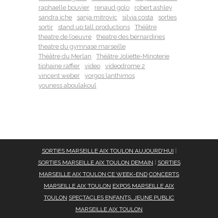
raphaelle bouvier
renaud golo
robert ashley
sandra iche
sanja mitrovic
silvia costa
sorties
sortir
stand up tall productions
Théâtre
theatre de l’oeuvre
theatre des bernardines
theatre du gymnase marseille
Théâtre du Merlan
Théâtre Joliette-Minoterie
tiphaine raffier
video
videodrome 2
vincent weber
yorgos lanthimos
youness aboulakoul
SORTIES MARSEILLE AIX TOULON AUJOURD'HUI
|
SORTIES MARSEILLE AIX TOULON DEMAIN
|
SORTIES
MARSEILLE AIX TOULON CE WEEK-END
CONCERTS
MARSEILLE AIX TOULON
EXPOS MARSEILLE AIX
TOULON
SPECTACLES ENFANTS, JEUNE PUBLIC
MARSEILLE AIX TOULON