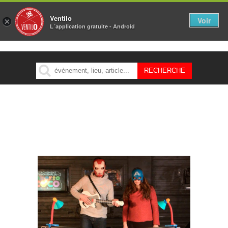
Ventilo
Voir
×
L´application gratuite - Android
MENU