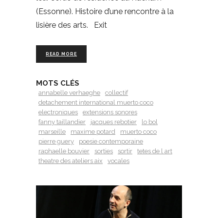
(Essonne). Histoire d’une rencontre à la
lisière des arts. Exit
READ MORE
MOTS CLÉS
annabelle verhaeghe
collectif
detachement international muerto coco
electroniques
extensions sonores
fanny taillandier
jacques rebotier
lo bol
marseille
maxime potard
muerto coco
pierre guery
poesie contemporaine
raphaelle bouvier
sorties
sortir
tetes de l art
theatre des ateliers aix
vocales