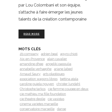
par Lou Colombani et son équipe,
s’attache à faire émerger les jeunes
talents de la création contemporaine
READ MORE
MOTS CLÉS
2b company
adrien beal
agyro chioti
Aix-en-Provence
alain cavalier
amandine dhee
angeliki papoulia
annabelle verhaeghe
ariane labed
Arnaud Saury
arts plastiques
association wagons libres
bettina atala
caroline guiela nguyen
christer lundahl
Christophe tarkos
cie femme coupee en deux
cie mathieu ma fille foundation
cie theatre deplie
cie vasistas
cinema varietes marseille
conservatoire marseille
danse