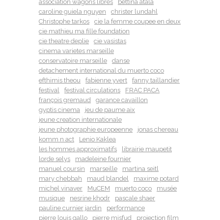
association wagons libres
bettina atala
caroline guiela nguyen
christer lundahl
Christophe tarkos
cie la femme coupee en deux
cie mathieu ma fille foundation
cie theatre deplie
cie vasistas
cinema varietes marseille
conservatoire marseille
danse
detachement international du muerto coco
efthimis theou
fabienne yvert
fanny taillandier
festival
festival circulations
FRAC PACA
françois gremaud
garance cavaillon
gyptis cinema
jeu de paume aix
jeune creation internationale
jeune photographie europeenne
jonas chereau
komm n act
Lenio Kaklea
les hommes approximatifs
librairie maupetit
lorde selys
madeleine fournier
manuel coursin
marseille
martina seitl
mary chebbah
maud blandel
maxime potard
michel vinaver
MuCEM
muerto coco
musée
musique
nesrine khodr
pascale shaer
pauline curnier jardin
performance
pierre louis gallo
pierre misfud
projection film