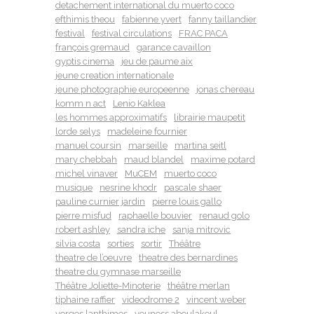
detachement international du muerto coco
efthimis theou
fabienne yvert
fanny taillandier
festival
festival circulations
FRAC PACA
françois gremaud
garance cavaillon
gyptis cinema
jeu de paume aix
jeune creation internationale
jeune photographie europeenne
jonas chereau
komm n act
Lenio Kaklea
les hommes approximatifs
librairie maupetit
lorde selys
madeleine fournier
manuel coursin
marseille
martina seitl
mary chebbah
maud blandel
maxime potard
michel vinaver
MuCEM
muerto coco
musique
nesrine khodr
pascale shaer
pauline curnier jardin
pierre louis gallo
pierre misfud
raphaelle bouvier
renaud golo
robert ashley
sandra iche
sanja mitrovic
silvia costa
sorties
sortir
Théâtre
theatre de l’oeuvre
theatre des bernardines
theatre du gymnase marseille
Théâtre Joliette-Minoterie
théâtre merlan
tiphaine raffier
videodrome 2
vincent weber
yorgos lanthimos
youness aboulakoul