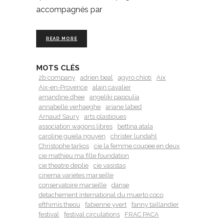
accompagnés par
READ MORE
MOTS CLÉS
2b company
adrien beal
agyro chioti
Aix
Aix-en-Provence
alain cavalier
amandine dhee
angeliki papoulia
annabelle verhaeghe
ariane labed
Arnaud Saury
arts plastiques
association wagons libres
bettina atala
caroline guiela nguyen
christer lundahl
Christophe tarkos
cie la femme coupee en deux
cie mathieu ma fille foundation
cie theatre deplie
cie vasistas
cinema varietes marseille
conservatoire marseille
danse
detachement international du muerto coco
efthimis theou
fabienne yvert
fanny taillandier
festival
festival circulations
FRAC PACA