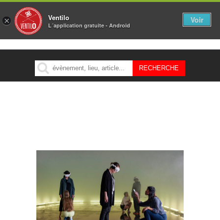
Ventilo
Voir
×
L´application gratuite - Android
MENU