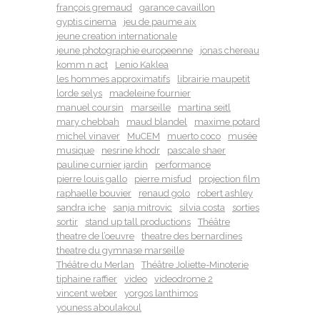
françois gremaud
garance cavaillon
gyptis cinema
jeu de paume aix
jeune creation internationale
jeune photographie europeenne
jonas chereau
komm n act
Lenio Kaklea
les hommes approximatifs
librairie maupetit
lorde selys
madeleine fournier
manuel coursin
marseille
martina seitl
mary chebbah
maud blandel
maxime potard
michel vinaver
MuCEM
muerto coco
musée
musique
nesrine khodr
pascale shaer
pauline curnier jardin
performance
pierre louis gallo
pierre misfud
projection film
raphaelle bouvier
renaud golo
robert ashley
sandra iche
sanja mitrovic
silvia costa
sorties
sortir
stand up tall productions
Théâtre
theatre de l’oeuvre
theatre des bernardines
theatre du gymnase marseille
Théâtre du Merlan
Théâtre Joliette-Minoterie
tiphaine raffier
video
videodrome 2
vincent weber
yorgos lanthimos
youness aboulakoul