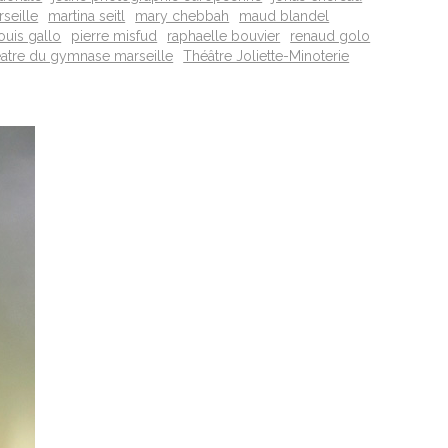
seille
martina seitl
mary chebbah
maud blandel
louis gallo
pierre misfud
raphaelle bouvier
renaud golo
eatre du gymnase marseille
Théâtre Joliette-Minoterie