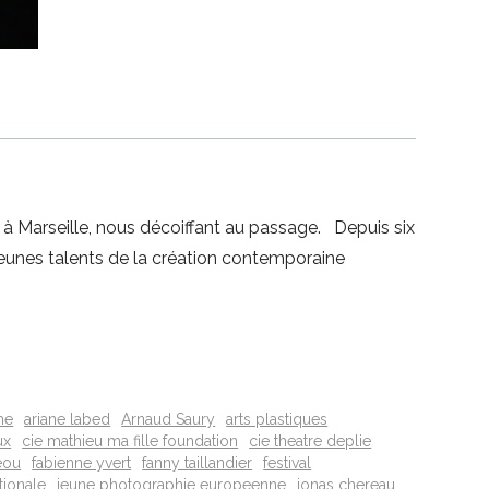
 à Marseille, nous décoiffant au passage. Depuis six
 jeunes talents de la création contemporaine
he
ariane labed
Arnaud Saury
arts plastiques
ux
cie mathieu ma fille foundation
cie theatre deplie
eou
fabienne yvert
fanny taillandier
festival
tionale
jeune photographie europeenne
jonas chereau