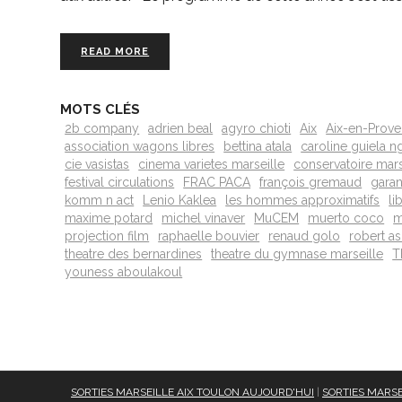
READ MORE
MOTS CLÉS
2b company
adrien beal
agyro chioti
Aix
Aix-en-Prov
association wagons libres
bettina atala
caroline guiela 
cie vasistas
cinema varietes marseille
conservatoire mars
festival circulations
FRAC PACA
françois gremaud
garan
komm n act
Lenio Kaklea
les hommes approximatifs
li
maxime potard
michel vinaver
MuCEM
muerto coco
m
projection film
raphaelle bouvier
renaud golo
robert a
theatre des bernardines
theatre du gymnase marseille
T
youness aboulakoul
SORTIES MARSEILLE AIX TOULON AUJOURD'HUI
|
SORTIES MARSE