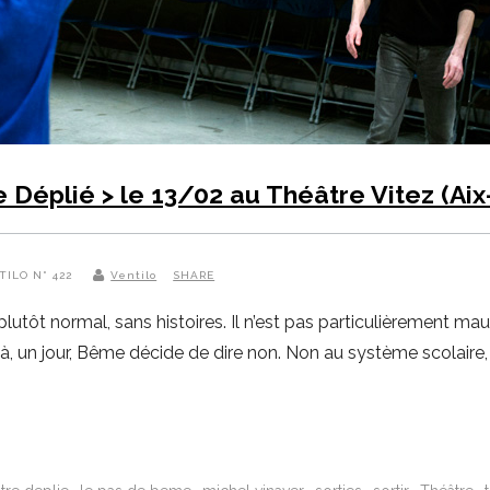
 Déplié > le 13/02 au Théâtre Vitez (Ai
TILO N° 422
Ventilo
SHARE
lutôt normal, sans histoires. Il n’est pas particulièrement mau
à, un jour, Bême décide de dire non. Non au système scolaire,