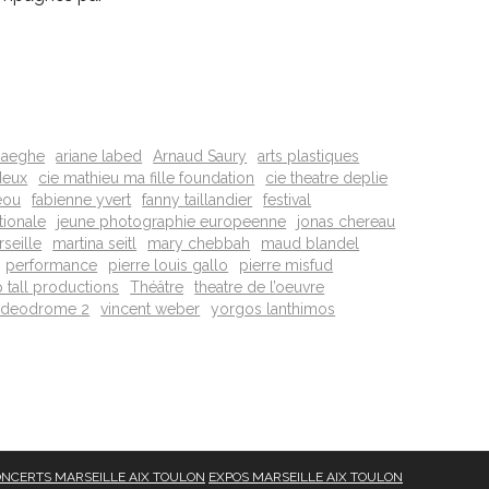
haeghe
ariane labed
Arnaud Saury
arts plastiques
deux
cie mathieu ma fille foundation
cie theatre deplie
eou
fabienne yvert
fanny taillandier
festival
tionale
jeune photographie europeenne
jonas chereau
seille
martina seitl
mary chebbah
maud blandel
performance
pierre louis gallo
pierre misfud
 tall productions
Théâtre
theatre de l’oeuvre
ideodrome 2
vincent weber
yorgos lanthimos
NCERTS MARSEILLE AIX TOULON
EXPOS MARSEILLE AIX TOULON