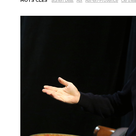
MOTS CLÉS
adrien beal
Aix
Aix-en-Provence
cie the