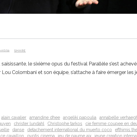
entilo
SHARE
isissante, le sixième opus du festival Parallèle s’est achevé
 par Lou Colombani et son équipe, s’attache à faire émerger les
alain cavalier
amandine dhee
angeliki papoulia
annabelle verhaeg
nguyen
christer lundahl
Christophe tarkos
cie femme coupee en de
eille
danse
detachement international du muerto coco
efthimis th
ce cavaillon
gyptis cinema
jeu de paume aix
jeune creation interna