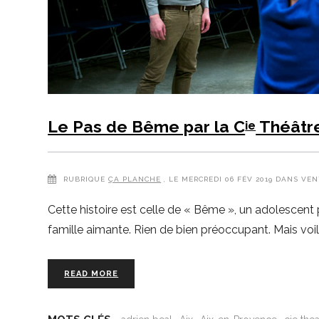
Le Pas de Bême par la C
Théâtre
ie
RUBRIQUE
ÇA PLANCHE
, LE MERCREDI 06 FÉV 2019 DANS VEN
Cette histoire est celle de « Bême », un adolescent p
famille aimante. Rien de bien préoccupant. Mais voil
READ MORE