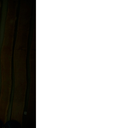
La Ville-sans-Nom, Marseille
dans la bouche de ceux qui
l’assassinent
de Bruno Le
Dantec