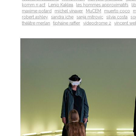
komm n act
Lenio Kaklea
les hommes approximatifs
li
maxime potard
michel vinaver
MuCEM
muerto coco
m
robert ashley
sandra iche
sanja mitrovic
silvia costa
so
théâtre merlan
tiphaine raffier
videodrome 2
vincent we