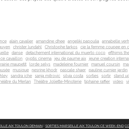
ence
alain cavalier
amandine dhee
angeliki papoulia
annabelle ver
nguyen
christer lundahl
Christophe tarkos
cie la femme coupee en 
eille
danse
detachement international du muerto coco
efthimis th
ce cavaillon
gyptis cinema
jeu de paume aix
jeune creation interna
brairie maupetit
lorde selys
madeleine fournier
manuel coursin
mar
usée
musique
nesrine khodr
pascale shaer
pauline curnier jardin
shley
sandra iche
sanja mitrovic
silvia costa
sorties
sortir
stand up
héâtre du Merlan
Théâtre Joliette-Minoterie
tiphaine raffier
video
v
ILLE AIX TOULON DEMAIN
|
SORTIES MARSEILLE AIX TOULON CE WEEK-END
CO