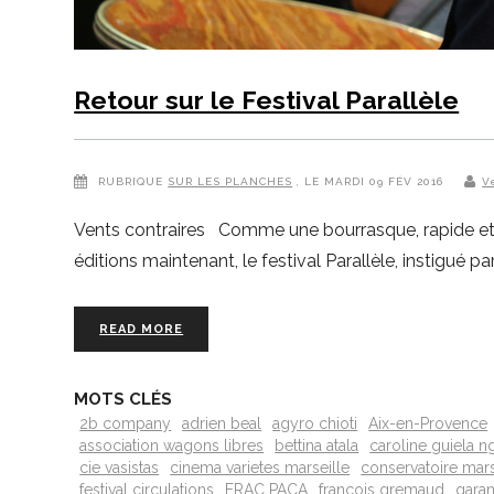
Retour sur le Festival Parallèle
RUBRIQUE
SUR LES PLANCHES
, LE MARDI 09 FÉV 2016
V
Vents contraires Comme une bourrasque, rapide et sa
éditions maintenant, le festival Parallèle, instigué
READ MORE
MOTS CLÉS
2b company
adrien beal
agyro chioti
Aix-en-Provence
association wagons libres
bettina atala
caroline guiela 
cie vasistas
cinema varietes marseille
conservatoire mars
festival circulations
FRAC PACA
françois gremaud
garan