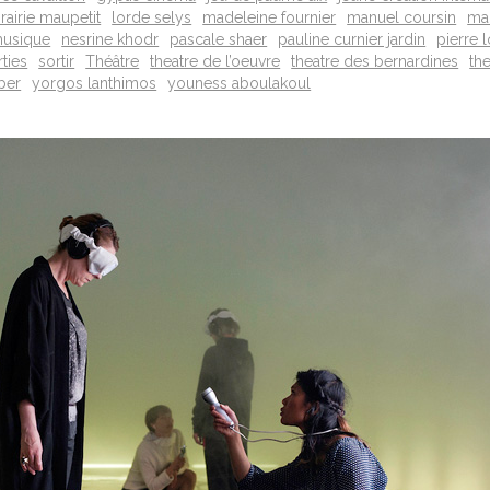
brairie maupetit
lorde selys
madeleine fournier
manuel coursin
mar
usique
nesrine khodr
pascale shaer
pauline curnier jardin
pierre 
rties
sortir
Théâtre
theatre de l’oeuvre
theatre des bernardines
th
ber
yorgos lanthimos
youness aboulakoul