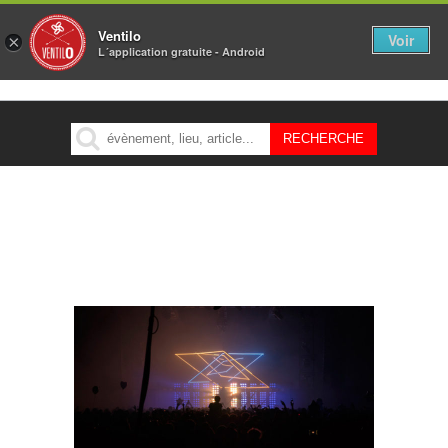
Ventilo
Voir
×
L´application gratuite - Android
MENU