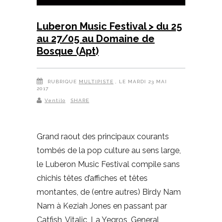
Luberon Music Festival > du 25
au 27/05 au Domaine de
Bosque (Apt)
RUBRIQUE
MULTIPISTE
, LE MARDI 23 MAI
2017
Ventilo
SHARE
Grand raout des principaux courants
tombés de la pop culture au sens large,
le Luberon Music Festival compile sans
chichis têtes d’affiches et têtes
montantes, de (entre autres) Birdy Nam
Nam à Keziah Jones en passant par
Catfish, Vitalic, La Yegros, General