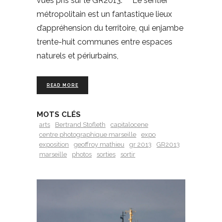
vues pris sur le GR2013. Le sentier
métropolitain est un fantastique lieux
d’appréhension du territoire, qui enjambe
trente-huit communes entre espaces
naturels et périurbains,
READ MORE
MOTS CLÉS
arts
Bertrand Stofleth
capitalocene
centre photographique marseille
expo
exposition
geoffroy mathieu
gr 2013
GR2013
marseille
photos
sorties
sortir