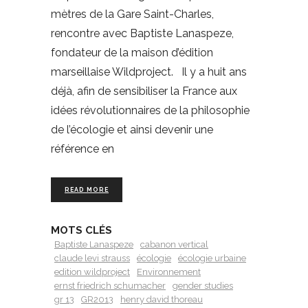
mètres de la Gare Saint-Charles,
rencontre avec Baptiste Lanaspeze,
fondateur de la maison d’édition
marseillaise Wildproject. Il y a huit ans
déjà, afin de sensibiliser la France aux
idées révolutionnaires de la philosophie
de l’écologie et ainsi devenir une
référence en
READ MORE
MOTS CLÉS
Baptiste Lanaspeze
cabanon vertical
claude levi strauss
écologie
écologie urbaine
edition wildproject
Environnement
ernst friedrich schumacher
gender studies
gr 13
GR2013
henry david thoreau