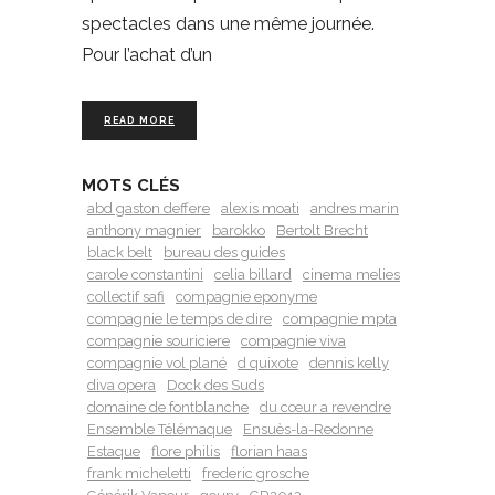
spectacles dans une même journée.
Pour l’achat d’un
READ MORE
MOTS CLÉS
abd gaston deffere
alexis moati
andres marin
anthony magnier
barokko
Bertolt Brecht
black belt
bureau des guides
carole constantini
celia billard
cinema melies
collectif safi
compagnie eponyme
compagnie le temps de dire
compagnie mpta
compagnie souriciere
compagnie viva
compagnie vol plané
d quixote
dennis kelly
diva opera
Dock des Suds
domaine de fontblanche
du cœur a revendre
Ensemble Télémaque
Ensuès-la-Redonne
Estaque
flore philis
florian haas
frank micheletti
frederic grosche