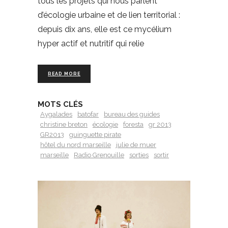
tous les projets qui nous parlent
d’écologie urbaine et de lien territorial :
depuis dix ans, elle est ce mycélium
hyper actif et nutritif qui relie
READ MORE
MOTS CLÉS
Aygalades
batofar
bureau des guides
christine breton
écologie
foresta
gr 2013
GR2013
guinguette pirate
hôtel du nord marseille
julie de muer
marseille
Radio Grenouille
sorties
sortir