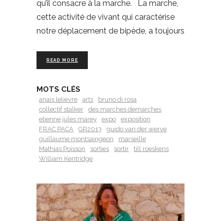
qu’il consacre à la marche. La marche,
cette activité de vivant qui caractérise
notre déplacement de bipède, a toujours
READ MORE
MOTS CLÉS
anais lelievre
arts
bruno di rosa
collectif stalker
des marches demarches
etienne jules marey
expo
exposition
FRAC PACA
GR2013
guido van der werve
guillaume montsaingeon
marseille
Mathias Poisson
sorties
sortir
till roeskens
William Kentridge