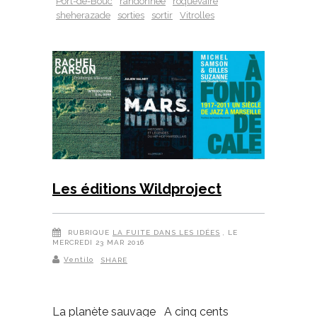
Port-de-Bouc
randonnée
roquevaire
sheherazade
sorties
sortir
Vitrolles
Les éditions Wildproject
RUBRIQUE
LA FUITE DANS LES IDÉES
, LE
MERCREDI 23 MAR 2016
Ventilo
SHARE
La planète sauvage A cinq cents