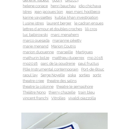
Générik Vapeur
goury
GR2013
helene coriace
henri bauchau
idio chichava
Istres
jean jacques lion
jean marc hoolbecq
karine vayssettes
kubilai khan investigation
l usine istres
laurent berger
le cadran ensues
lettres d amour et doubles croches
lili cros
luc babirowski
marc menahem
marco quesada
marianne piketty
marie menand
Marion Coutris
marion duquenne
marseille
Martigues
mathurin bolze
matthieu duperrex
mp 2018
mp2018
parc de la poudrerie
paul fructus
Pôle Instrumental contemporain
Port-de-Bouc
raoul lay
Serge Noyelle
siska
sorties
sortir
theatre criee
theatre des salins
theatre la colonne
theatre le semaphore
Théâtre Nono
thierry chazelle
train bleu
vincent franchi
Vitrolles
vivaldi piazzolla