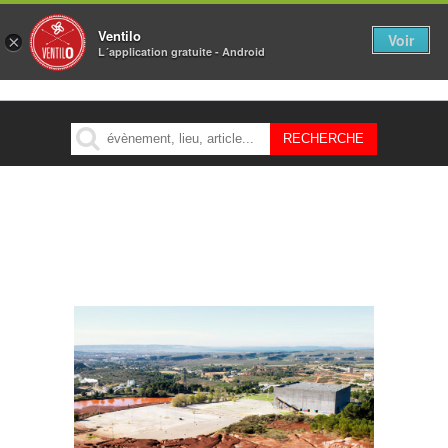
Ventilo
Voir
×
L´application gratuite - Android
MENU