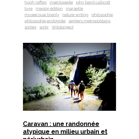
hugh raffles
insectopedie
john baird callicott
livre
maison édition
marseille
musee quai branly
nature writing
philosophie
philosophie ecologiste
sentiers metropolitains
sorties
sortir
Wildproject
Caravan : une randonnée
atypique en milieu urbain et