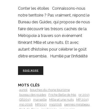
Conter les étoiles Connaissons-nous
notre territoire ? Pas vraiment, répond le
Bureau des Guides, qui propose de nous
faire découvrir les trésors cachés de la
Métropole à travers son événement
itinérant Mille et une nuits. Et avec
autant d’histoires pour célébrer le goût
d’être ensemble. Humilié par l’infidélité
READ MORE
MOTS CLÉS
auriol
bouches du rhone tourisme
bureau des guides
Friche Belle de Mai
gr 2013
GR2013
marseille
Mille et une nuits
MP 2013
mp 2018
MP2013
mp2018
pennes mirabeau