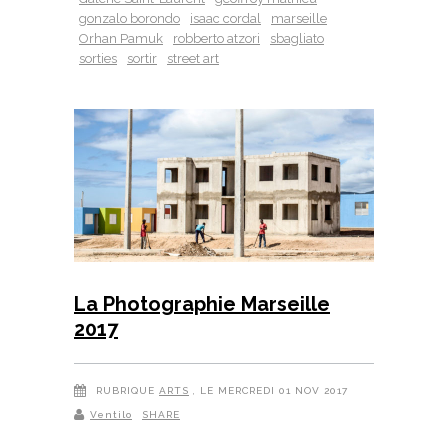
gonzalo borondo
isaac cordal
marseille
Orhan Pamuk
robberto atzori
sbagliato
sorties
sortir
street art
La Photographie Marseille
2017
RUBRIQUE
ARTS
, LE MERCREDI 01 NOV 2017
Ventilo
SHARE