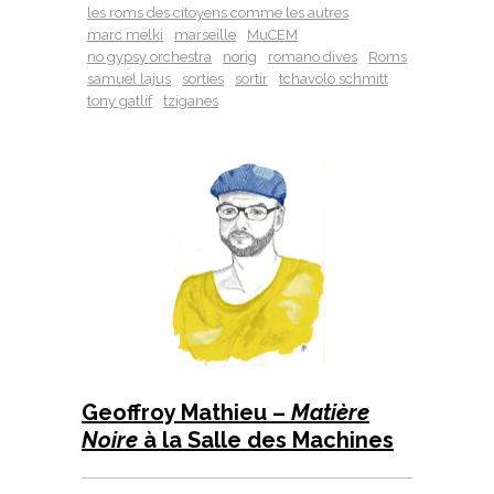
les roms des citoyens comme les autres
marc melki
marseille
MuCEM
no gypsy orchestra
norig
romano dives
Roms
samuel lajus
sorties
sortir
tchavolo schmitt
tony gatlif
tziganes
Geoffroy Mathieu –
Matière
Noire
à la Salle des Machines