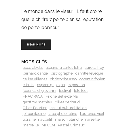
Le monde dans le viseur Il faut croire
que le chiffre 7 porte bien sa réputation
de porte-bonheur
READ MORE
MOTS CLÉS
abed abidat
alejandra carles tolra
aurelia frey
bernard cantie
bistrographe
camille leveque
celine villegas
christophe asso
corentin fohlen
elio tisi
espace gt
expo
exposition
federica di giovanni
festival
foto foot
FRAC PACA
Friche Belle de Mai
geoffroy mathieu
gilles gerbaud
Gilles Pourtier
Institut culturel italien
jef bonifacino
labo photo rétine
Laurence vidil
librairie maupetit
maison blanche marseille
marseille
MuCEM
Pascal Grimaud