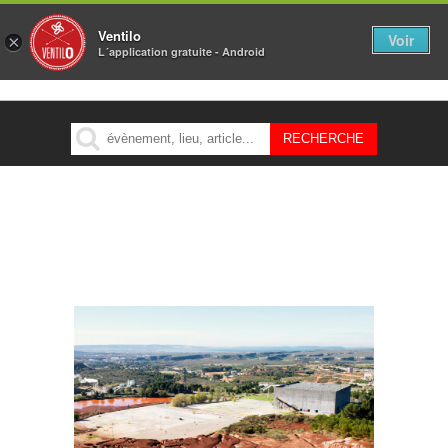
Ventilo
Voir
×
L´application gratuite - Android
MENU