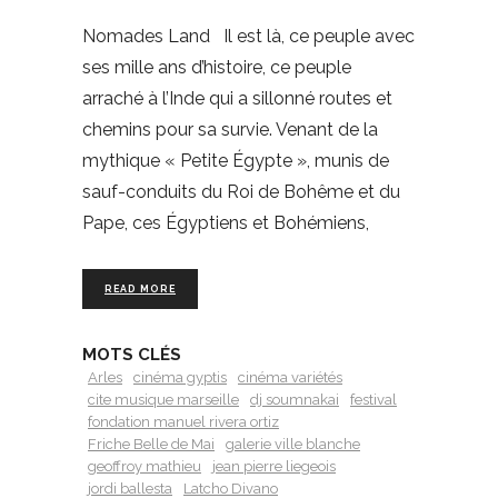
Nomades Land Il est là, ce peuple avec
ses mille ans d’histoire, ce peuple
arraché à l’Inde qui a sillonné routes et
chemins pour sa survie. Venant de la
mythique « Petite Égypte », munis de
sauf-conduits du Roi de Bohême et du
Pape, ces Égyptiens et Bohémiens,
READ MORE
MOTS CLÉS
Arles
cinéma gyptis
cinéma variétés
cite musique marseille
dj soumnakai
festival
fondation manuel rivera ortiz
Friche Belle de Mai
galerie ville blanche
geoffroy mathieu
jean pierre liegeois
jordi ballesta
Latcho Divano