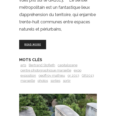
vues pris sur le GR2013. Le sentier
métropolitain est un fantastique lieux
d’appréhension du territoire, qui enjambe
trente-huit communes entre espaces
naturels et périurbains,
READ MORE
MOTS CLÉS
arts
Bertrand Stofleth
capitalocene
centre photographique marseille
expo
exposition
geoffroy mathieu
gr 2013
GR2013
marseille
photos
sorties
sortir