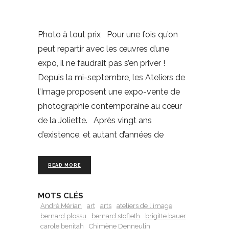
Photo à tout prix Pour une fois qu’on
peut repartir avec les œuvres d’une
expo, il ne faudrait pas s’en priver !
Depuis la mi-septembre, les Ateliers de
l’Image proposent une expo-vente de
photographie contemporaine au cœur
de la Joliette. Après vingt ans
d’existence, et autant d’années de
READ MORE
MOTS CLÉS
André Mérian
art
arts
ateliers de l image
bernard plossu
bernard stofleth
brigitte bauer
carole benitah
Chimène Denneulin