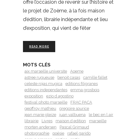
offre l’occasion de revenir sur l’histoire et
le projet de Zoème, à la fois maison
d’édition, librairie indépendante et lieu
d’exposition, qui vient de fêter
READ MORE
MOTS CLÉS
aix marseille universite
Aoeme
astree rugueuse
benoit casas
camille fallet
celeste rojas mugica
editions filigranes
editions independantes
emma grosbois
exposition
ezio d agostino
festival photo marseille
FRAC PACA
geoffroy mathieu
gregoire sourice
jean marie gleize
juan valbuena
le bec en l air
librairie
Livres
maison d edition
marseille
morten andersen
Pascal Grimaud
photographie
poésie
rafael garido