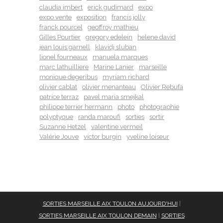
claudia imbert
erick gudimard
expo
expo vente
exposition
francis jolly
franck pourcel
geoffroy mathieu
Gilles Pourtier
gregory edelein
helene david
jean louis garnell
klavidj sluban
lionel fourneaux
manuela marques
marc lathuilliere
Marine Lanier
marseille
monique degeribus
myriam richard
olivier cablat
olivier menanteau
Olivier Rebufa
patrice terraz
pavel maria smejkal
philippe terrier hermann
photo
photographie
polyptyque
randa maroufi
sorties
sortir
Suzanne Hetzel
valentine vermeil
Valérie Jouve
victor burgin
yveline loiseur
SORTIES MARSEILLE AIX TOULON AUJOURD'HUI
|
SORTIES MARSEILLE AIX TOULON DEMAIN
|
SORTIES