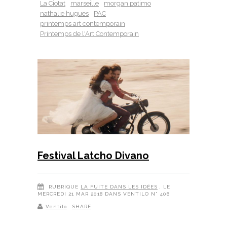
La Ciotat
marseille
morgan patimo
nathalie hugues
PAC
printemps art contemporain
Printemps de l'Art Contemporain
Festival Latcho Divano
RUBRIQUE
LA FUITE DANS LES IDÉES
, LE
MERCREDI 21 MAR 2018 DANS VENTILO N° 406
Ventilo
SHARE