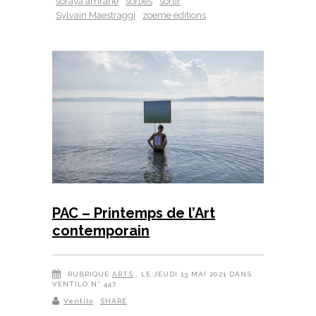
soraya amrane
sorties
sortir
Sylvain Maestraggi
zoeme editions
PAC – Printemps de l’Art
contemporain
RUBRIQUE
ARTS
, LE JEUDI 13 MAI 2021 DANS
VENTILO N° 447
Ventilo
SHARE