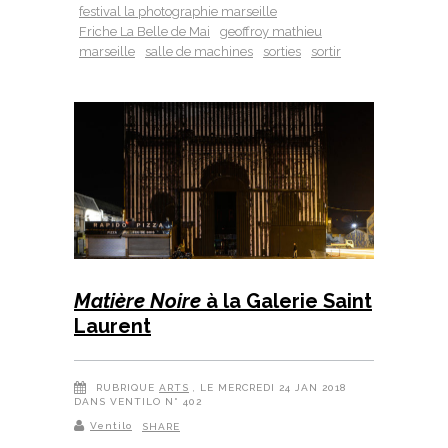
festival la photographie marseille
Friche La Belle de Mai
geoffroy mathieu
marseille
salle de machines
sorties
sortir
Matière Noire
à la Galerie Saint
Laurent
RUBRIQUE
ARTS
, LE MERCREDI 24 JAN 2018
DANS VENTILO N° 402
Ventilo
SHARE