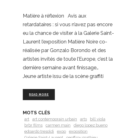
Matière à réflexion Avis aux
retardataires : si vous n’avez pas encore
eu la chance de visiter à la Galerie Saint-
Laurent l’exposition Matière Noire co-
réalisée par Gonzalo Borondo et des
artistes invités de toute l’Europe, c’est la
dernière semaine avant finissage…
Jeune artiste issu de la scène graffiti
READ MORE
MOTS CLÉS
art
art contemporain urbain
arts
bill viola
brbr films
carmen main
diego lopez bueno
edoardo tresoldi
expo
exposition
Galerie Saint-Laurent
geoffroy mathieu