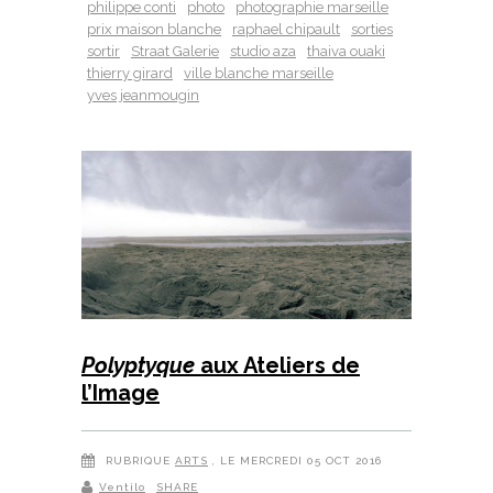
philippe conti
photo
photographie marseille
prix maison blanche
raphael chipault
sorties
sortir
Straat Galerie
studio aza
thaiva ouaki
thierry girard
ville blanche marseille
yves jeanmougin
Polyptyque
aux Ateliers de
l’Image
RUBRIQUE
ARTS
, LE MERCREDI 05 OCT 2016
Ventilo
SHARE