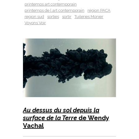
printemps art contemporain
printemps de l art contemporain
région PACA
region sud
sorties
sortir
Tuileries Monier
Voyons Voir
Au dessus du sol depuis la
surface de la Terre
de Wendy
Vachal