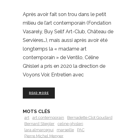
Après avoir fait son trou dans le petit
milieu de l’art contemporain (Fondation
Vasarely, Buy Sellf Art-Club, Château de
Servières…), mais aussi après avoir été
longtemps la « madame art
contemporain » de Ventilo, Céline
Ghisleri a pris en 2020 la direction de
Voyons Voir. Entretien avec
READ MORE
MOTS CLÉS
art
art contemporain
Bernadette Clot Goudard
Bernard Stiegler
celine ghisleri
lara almarcegui
marseille
PAC
Pierre Michel Menger