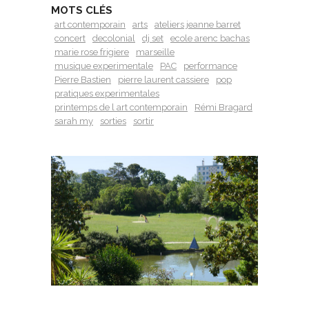
MOTS CLÉS
art contemporain
arts
ateliers jeanne barret
concert
decolonial
dj set
ecole arenc bachas
marie rose frigiere
marseille
musique experimentale
PAC
performance
Pierre Bastien
pierre laurent cassiere
pop
pratiques experimentales
printemps de l art contemporain
Rémi Bragard
sarah my
sorties
sortir