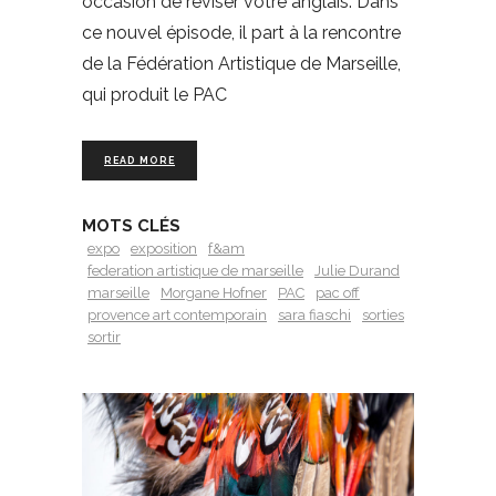
occasion de réviser votre anglais. Dans
ce nouvel épisode, il part à la rencontre
de la Fédération Artistique de Marseille,
qui produit le PAC
READ MORE
MOTS CLÉS
expo
exposition
f&am
federation artistique de marseille
Julie Durand
marseille
Morgane Hofner
PAC
pac off
provence art contemporain
sara fiaschi
sorties
sortir