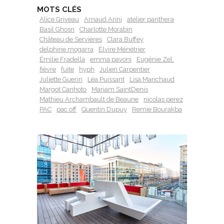
MOTS CLÉS
Alice Griveau
Arnaud Arini
atelier panthera
Basil Ghosn
Charlotte Morabin
Château de Servières
Clara Buffey
delphine mogarra
Élvire Ménétrier
Émilie Fradella
emma pavoni
Eugénie Zel.
fièvre
fuite
hyph
Julien Carpentier
Juliette Guerin
Léa Puissant
Lisa Manchaud
Margot Canhoto
Mariam SaintDenis
Mathieu Archambault de Beaune
nicolas perez
PAC
pac off
Quentin Dupuy
Remie Bourakba