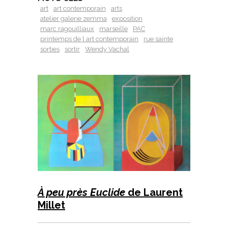
art
art contemporain
arts
atelier galerie zemma
exposition
marc ragouilliaux
marseille
PAC
printemps de l art contemporain
rue sainte
sorties
sortir
Wendy Vachal
À peu près Euclide
de Laurent
Millet