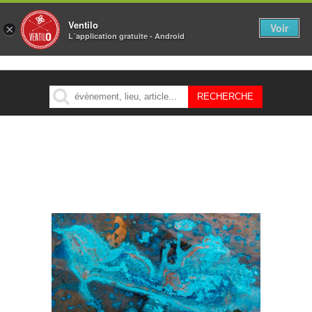
Ventilo
Voir
×
L´application gratuite - Android
MENU