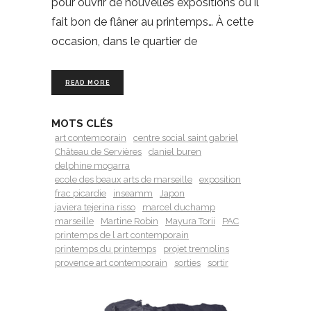
pour ouvrir de nouvelles expositions où il
fait bon de flâner au printemps… À cette
occasion, dans le quartier de
READ MORE
MOTS CLÉS
art contemporain
centre social saint gabriel
Château de Servières
daniel buren
delphine mogarra
ecole des beaux arts de marseille
exposition
frac picardie
inseamm
Japon
javiera tejerina risso
marcel duchamp
marseille
Martine Robin
Mayura Torii
PAC
printemps de l art contemporain
printemps du printemps
projet tremplins
provence art contemporain
sorties
sortir