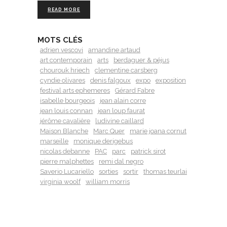
READ MORE
MOTS CLÉS
adrien vescovi
amandine artaud
art contemporain
arts
berdaguer & péjus
chourouk hriech
clementine carsberg
cyndie olivares
denis falgoux
expo
exposition
festival arts ephemeres
Gérard Fabre
isabelle bourgeois
jean alain corre
jean louis connan
jean loup faurat
jérôme cavalière
ludivine caillard
Maison Blanche
Marc Quer
marie joana cornut
marseille
monique derigebus
nicolas debanne
PAC
parc
patrick sirot
pierre malphettes
remi dal negro
Saverio Lucariello
sorties
sortir
thomas teurlai
virginia woolf
william morris