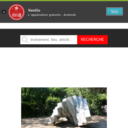
Ventilo
Voir
×
L´application gratuite - Android
MENU