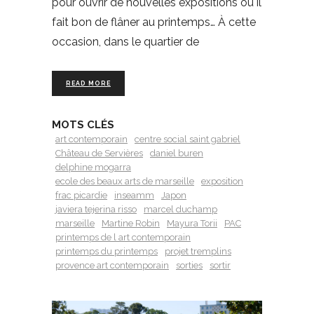
pour ouvrir de nouvelles expositions où il
fait bon de flâner au printemps… À cette
occasion, dans le quartier de
READ MORE
MOTS CLÉS
art contemporain
centre social saint gabriel
Château de Servières
daniel buren
delphine mogarra
ecole des beaux arts de marseille
exposition
frac picardie
inseamm
Japon
javiera tejerina risso
marcel duchamp
marseille
Martine Robin
Mayura Torii
PAC
printemps de l art contemporain
printemps du printemps
projet tremplins
provence art contemporain
sorties
sortir