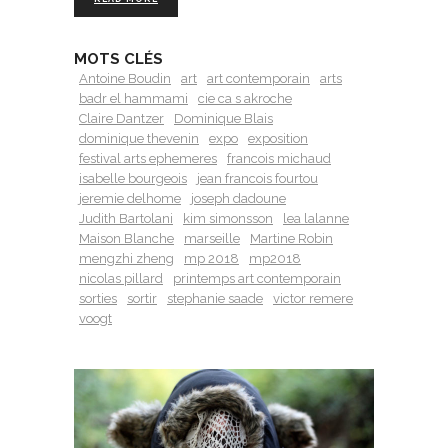
MOTS CLÉS
Antoine Boudin
art
art contemporain
arts
badr el hammami
cie ca s akroche
Claire Dantzer
Dominique Blais
dominique thevenin
expo
exposition
festival arts ephemeres
francois michaud
isabelle bourgeois
jean francois fourtou
jeremie delhome
joseph dadoune
Judith Bartolani
kim simonsson
lea lalanne
Maison Blanche
marseille
Martine Robin
mengzhi zheng
mp 2018
mp2018
nicolas pillard
printemps art contemporain
sorties
sortir
stephanie saade
victor remere
voogt