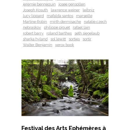
jeremie bennequin
josee gensollen
Joseph Kosuth
lawrence weiner
leibniz
lucy lippard
mafalda santos
marseille
Martine Robin
mirth dermisache
natalie czech
nebraskov
philippe piguet
rafael lain
robert barry
roland barthes
seth siegelaub
sharka hyland
sol lewitt
sorties
sortir
Walter Benjamin
xerox book
Festival des Arts Ephémères à