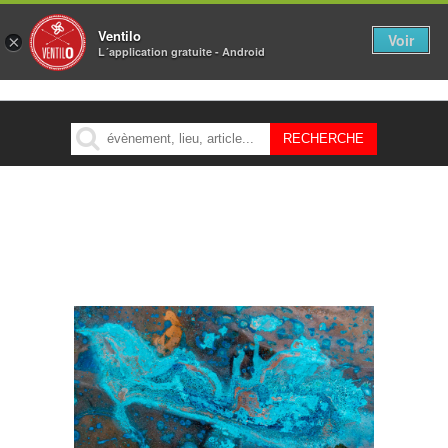
Ventilo
Voir
×
L´application gratuite - Android
MENU