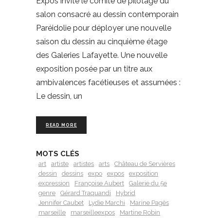
Expos invite le comité de pilotage du
salon consacré au dessin contemporain
Paréidolie pour déployer une nouvelle
saison du dessin au cinquième étage
des Galeries Lafayette. Une nouvelle
exposition posée par un titre aux
ambivalences facétieuses et assumées :
Le dessin, un
READ MORE
MOTS CLÉS
art
artiste
artistes
arts
Château de Servières
dessin
dessins
expo
expos
exposition
expression
Françoise Aubert
Galerie du 5e
genre
Gérard Traquandi
Hybrid
Jennifer Caubet
Lydie Marchi
Marine Pagès
marseille
marseilleexpos
Martine Robin