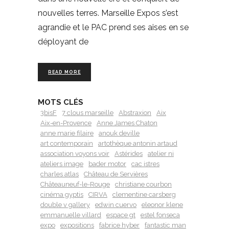
nouvelles terres. Marseille Expos s’est
agrandie et le PAC prend ses aises en se
déployant de
READ MORE
MOTS CLÉS
3bisF
7 clous marseille
Abstraxion
Aix
Aix-en-Provence
Anne James Chaton
anne marie filaire
anouk deville
art contemporain
artothèque antonin artaud
association voyons voir
Astérides
atelier ni
ateliers image
bader motor
cac istres
charles atlas
Château de Servières
Châteauneuf-le-Rouge
christiane courbon
cinéma gyptis
CIRVA
clementine carsberg
double v gallery
edwin cuervo
eleonor klene
emmanuelle villard
espace gt
estel fonseca
expo
expositions
fabrice hyber
fantastic man