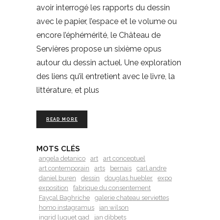
avoir interrogé les rapports du dessin
avec le papier, l’espace et le volume ou
encore l’éphémérité, le Château de
Servières propose un sixième opus
autour du dessin actuel. Une exploration
des liens qu’il entretient avec le livre, la
littérature, et plus
READ MORE
MOTS CLÉS
angela detanico
art
art conceptuel
art contemporain
arts
bernais
carl andre
daniel buren
dessin
douglas huebler
expo
exposition
fabrique du consentement
Fayçal Baghriche
galerie chateau serviettes
homo instagramus
ian wilson
ingrid luquet gad
jan dibbets