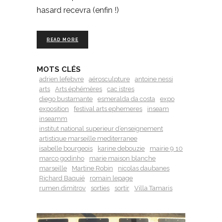
hasard recevra (enfin !)
READ MORE
MOTS CLÉS
adrien lefebvre
aérosculpture
antoine nessi
arts
Arts éphémères
cac istres
diego bustamante
esmeralda da costa
expo
exposition
festival arts ephemeres
inseam
inseamm
institut national superieur d’enseignement
artistique marseille mediterranee
isabelle bourgeois
karine debouzie
mairie 9 10
marco godinho
marie maison blanche
marseille
Martine Robin
nicolas daubanes
Richard Baquié
romain lepage
rumen dimitrov
sorties
sortir
Villa Tamaris