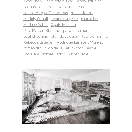
Kyoo Choix
la valette du var
leo fourdrinier
Leonardo Dal Bo
Liza Louis Lucas
Louise Margot Decombas
mac arteum
Madely Schott
mairie du 9/10
marseille
Martine Robin
Opale Mirman
Parc Maison Blanche
parc miremont
paul chochois
plan de cuques
Raphael Emine
Rebecca Brueder
Rodrigue Lambert Moreno
romeo dini
Sidonie Jaillet
Simon Feydieu
Sociale K
sorties
sortir
Xavier Tetrel