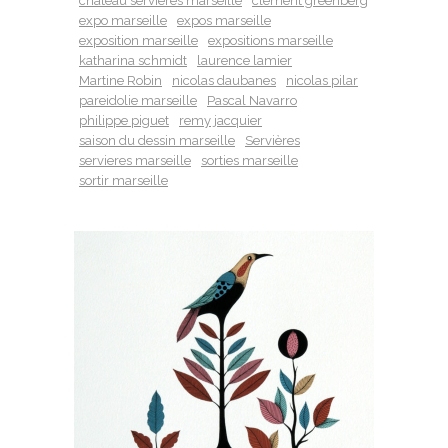
château servieres marseille
clement greenberg
expo marseille
expos marseille
exposition marseille
expositions marseille
katharina schmidt
laurence lamier
Martine Robin
nicolas daubanes
nicolas pilar
pareidolie marseille
Pascal Navarro
philippe piguet
remy jacquier
saison du dessin marseille
Servières
servieres marseille
sorties marseille
sortir marseille