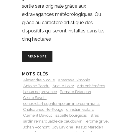
sortie sera originale grâce aux
extravagances météorologiques. Ou
grâce au caractère artistique des
dispositifs qui seront installés dans les
cinq hectares
READ MORE
MOTS CLÉS
Alexandre Nicolle
Anastasia Simonin
Antoine Bondu
Arielle Holtz
Arts éphémères
beaux de provence
Bernard Briançon
Cecile Savelli
centre d art copntemporain intercommunal
Châteauneuf-le-Rouge
christian vialard
Clement Davout
isabelle bourgeois
Istres
jardin remarquable de baudouvin
jerome grivel
Johan Rochont
Joy Lavigne
Kazuo Marsden