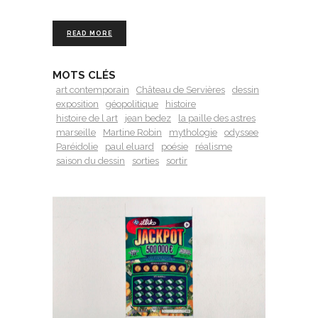
READ MORE
MOTS CLÉS
art contemporain
Château de Servières
dessin
exposition
géopolitique
histoire
histoire de l art
jean bedez
la paille des astres
marseille
Martine Robin
mythologie
odyssee
Paréidolie
paul eluard
poésie
réalisme
saison du dessin
sorties
sortir