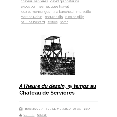
château servieres
david giancatarina
exposition
jean jacques horvat
jeux et mensonges
lina banchetti
marseille
Martine Robin
mouren fils
nicolas gilly
pauline bastard
sorties
sortir
A l’heure du dessin, 3
temps
au
e
Château de Servières
RUBRIQUE
ARTS
, LE MERCREDI 28 OCT 2015
Ventilo
SHARE