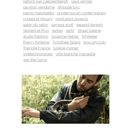
patrick van caeckenbergh
paul vergier
pavillon vendome
philippe turc
pierre malphettes
printemps art contemporain
rindala el khoury
rond point projects
salon du salon
samara scott
sepand danesh
Sextant et Plus
sorties
sortir
Straat Galerie
studio fotokino
Suzanne Hetzel
Tchikebe
thierry fontaine
Timothée Talard
togu art club
Triangle France
tuilerie monier
Vidéochroniques
ville blanche marseille
yes We Camp