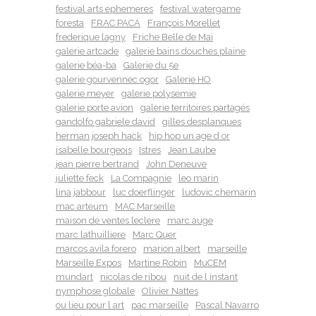
festival arts ephemeres
festival watergame
foresta
FRAC PACA
François Morellet
frederique lagny
Friche Belle de Mai
galerie artcade
galerie bains douches plaine
galerie béa-ba
Galerie du 5e
galerie gourvennec ogor
Galerie HO
galerie meyer
galerie polysemie
galerie porte avion
galerie territoires partagés
gandolfo gabriele david
gilles desplanques
herman joseph hack
hip hop un age d or
isabelle bourgeois
Istres
Jean Laube
jean pierre bertrand
John Deneuve
juliette feck
La Compagnie
leo marin
lina jabbour
luc doerflinger
ludovic chemarin
mac arteum
MAC Marseille
maison de ventes leclere
marc auge
marc lathuilliere
Marc Quer
marcos avila forero
marion albert
marseille
Marseille Expos
Martine Robin
MuCEM
mundart
nicolas de ribou
nuit de l instant
nymphose globale
Olivier Nattes
ou lieu pour l art
pac marseille
Pascal Navarro