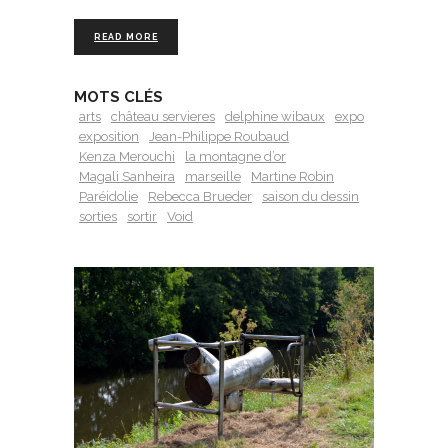
READ MORE
MOTS CLÉS
arts
château servieres
delphine wibaux
expo
exposition
Jean-Philippe Roubaud
Kenza Merouchi
la montagne d’or
Magali Sanheira
marseille
Martine Robin
Paréidolie
Rebecca Brueder
saison du dessin
sorties
sortir
Void