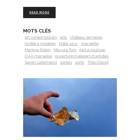
READ MORE
MOTS CLÉS
art contemporain
arts
château servieres
Grotte a modeler
hotel azur
marseille
Martine Robin
Mayura Torii
Nid a coulisse
OAA marseille
ouverture d ateliers d artistes
Sarah Lallemand
sorties
sortir
Theo David