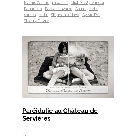
Mathis Collins
medium
Michèle Sylvander
Paréidolie
Pascal Navarro
Salon
sortie
sorties
sortir
Stéphanie Nava
Sylvie Pic
Thierry Davila
Paréidolie au Château de
Servières