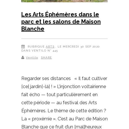
Les Arts Éphémères dans le
parc et les salons de Maison
Blanche
RUBRIQUE
ARTS
, LE MERCREDI 30 SEP 2020
DANS VENTILO N° 445
Ventilo
SHARE
Regarder ses distances « Il faut cultiver
[ce] jardin[-là] ! » L’injonction voltairienne
fait écho — tout particulièrement en
cette période — au festival des Arts
Éphémères. Le thème de cette édition ?
La « proxémie ». C’est au Parc de Maison
Blanche que ce fruit d’un [mal]heureux