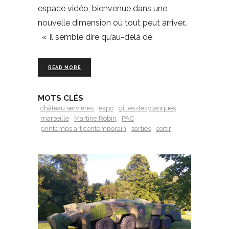
espace vidéo, bienvenue dans une
nouvelle dimension où tout peut arriver…
« Il semble dire qu’au-delà de
READ MORE
MOTS CLÉS
château servieres
expo
gilles desplanques
marseille
Martine Robin
PAC
printemps art contemporain
sorties
sortir