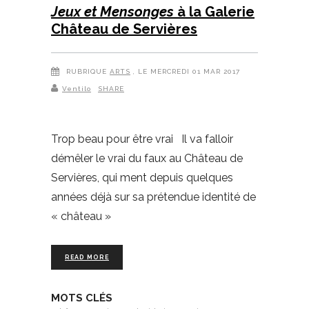
Jeux et Mensonges
à la Galerie
Château de Servières
RUBRIQUE
ARTS
, LE MERCREDI 01 MAR 2017
Ventilo
SHARE
Trop beau pour être vrai Il va falloir
démêler le vrai du faux au Château de
Servières, qui ment depuis quelques
années déjà sur sa prétendue identité de
« château »
READ MORE
MOTS CLÉS