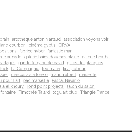
orain
artothèque antonin artaud
association voyons voir
tiane courbon
cinéma gyptis
CIRVA
positions
fabrice hyber
fantastic man
erie artcade
galerie bains douches plaine
galerie béa-ba
 partagés
gandolfo gabriele david
gilles desplanques
e feck
La Compagnie
leo marin
lina jabbour
Quer
marcos avila forero
marion albert
marseille
u pour l art
pac marseille
Pascal Navarro
ala el khoury
rond point projects
salon du salon
 fontaine
Timothée Talard
togu art club
Triangle France