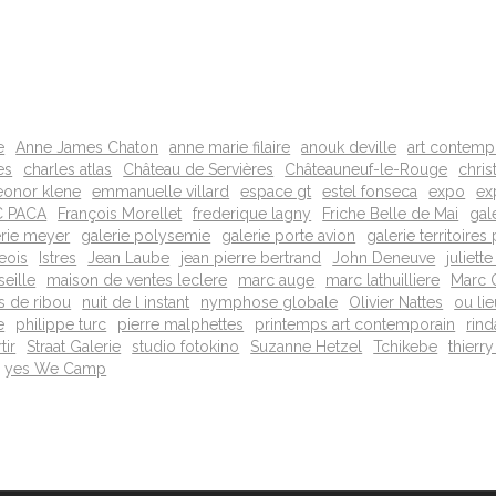
e
Anne James Chaton
anne marie filaire
anouk deville
art contemp
es
charles atlas
Château de Servières
Châteauneuf-le-Rouge
chris
eonor klene
emmanuelle villard
espace gt
estel fonseca
expo
ex
C PACA
François Morellet
frederique lagny
Friche Belle de Mai
gal
erie meyer
galerie polysemie
galerie porte avion
galerie territoires
eois
Istres
Jean Laube
jean pierre bertrand
John Deneuve
juliett
eille
maison de ventes leclere
marc auge
marc lathuilliere
Marc 
s de ribou
nuit de l instant
nymphose globale
Olivier Nattes
ou lie
e
philippe turc
pierre malphettes
printemps art contemporain
rind
tir
Straat Galerie
studio fotokino
Suzanne Hetzel
Tchikebe
thierry
yes We Camp