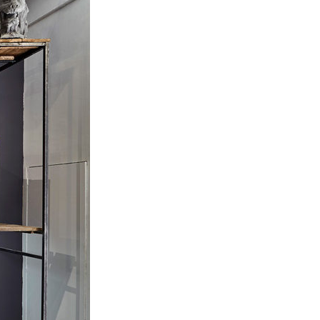
La Ville-sans-Nom, Marseille
dans la bouche de ceux qui
l’assassinent
de Bruno Le
Dantec