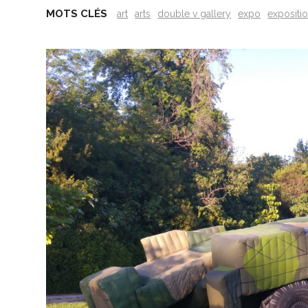
MOTS CLÉS
art
arts
double v gallery
expo
expositi