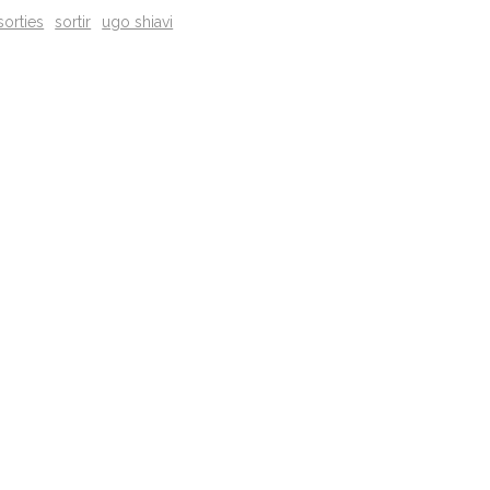
sorties
sortir
ugo shiavi