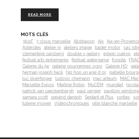
READ MORE
MOTS CLÉS
3bisF
7 clous marseille
Abstraxion
Aix
Aix-en-Provenc
Astérides
atelier ni
ateliers image
bader motor
cac istr
clementine carsberg
double v gallery
edwin cuervo
el
festival arts ephemeres
festival watergame
foresta
FRA
Galerie du 5e
galerie gourvennec ogor
Galerie HO
gal
herman joseph hack
hip hop un age d or
isabelle bourg
luc doerflinger
ludovic chemarin
mac arteum
MAC Mars
Marseille Expos
Martine Robin
MuCEM
mundart
nicola
patrick van caeckenbergh
paul vergier
pavillon vendom
samara scott
sepand danesh
Sextant et Plus
sorties
sor
tuilerie monier
Vidéochroniques
ville blanche marseille