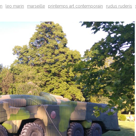
on
leo marin
marseille
printemps art contemporain
rudus ruderis