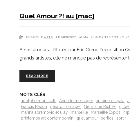
Quel Amour ?! au [mac]
RUBRIQUE
ARTS
, LE MERCREDI 16 MAI 2018 DANS VENTILO N°
À nos amours Pilotée par Éric Corne, l’exposition Qu
grands artistes, elle ne manque pas de représenter l
READ MORE
MOTS CLÉS
adolphe monticelli
Annette messager
antoine d agata
a
Francis Bacon
gerard fromager
Germaine Richier
gilbe
marina abramovic et ulay
marseille
Marseille Expos
mp
printemps art contemporain
quel amour
sorties
sortir