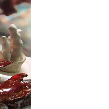
La Ville-sans-Nom, Marseille
dans la bouche de ceux qui
l’assassinent
de Bruno Le
Dantec