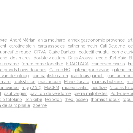
evre
André Mérian
anita molinaro
annex gastronomie provence
ar
xent
caroline stein
carta associes
catherine melin
Cati Delolme
ce
upneuf le rouge
CIRVA
Claire Dantzer
collectif chuglu
come clari
nche
dos mares
double v gallery
Driss Aroussi
ecole d’art d’aix
E
 watergame
forum come together
FRAC PACA
Francesco Finizio
Fr
ie grands bains douches
Galerie HO
galerie porte avion
galerie ter
n van der ploeg
jean baptiste caron
jean louis garnell
jean luc mou
cimaro
look&listen
mac arteum
Marie Ducaté
markus butkereit
mar
ontevideo
mpg 2019
MuCEM
musée cantini
neuflize
Nicolas Pin
d
paul vergier
pavillon de vendome
pierre malphettes
Port-de-Bo
dio fotokino
Tchikebe
tetrodon
theo jossien
thomas tudoux
togu 
 de saint phalle
zoeme