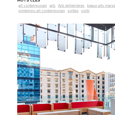
MOTS CLÉS
art contemporain
arts
Arts éphémères
beaux arts marse
printemps art contemporain
sorties
sortir