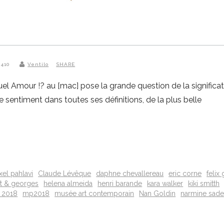
 410
Ventilo
SHARE
el Amour !? au [mac] pose la grande question de la significat
e sentiment dans toutes ses définitions, de la plus belle
xel pahlavi
Claude Lévêque
daphne chevallereau
eric corne
felix
rt & georges
helena almeida
henri barande
kara walker
kiki smitth
 2018
mp2018
musée art contemporain
Nan Goldin
narmine sad