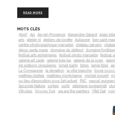
READ MORE
MOTS CLÉS
3bisF
Aix
Aix-en-Provence
Alexandre Gérard
anais leli
arts
atelier ni
ateliers de lorette
Aubagne
ben saint ma
centre photographique marseille
chateau servers
chatea
diego santa maria
domaine du defend
domaine fontbla
festival arts ephemeres
festival photo marseille
festival
galerie art cade
galerie béa-ba
galerie de la scep
galer
ink editions singulieres
ismail barhi
Istres
jamie tiller
ja
La Compagnie
la deviation
la ville blanche
lionel scoc
matthieu bertea
matthieu montchamp
michel poivert
m
ou lieu d’exposition pour l’art actuel
PAC
pascal guignar
Seconde Nature
sorties
sortir
stéphane guglielmet
stu
Vitrolles
Voyons Voir
we are the painters
Yifat Gat
yom