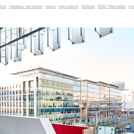
ille
cheteau servieres
expo
exposition
festival
MAC Marseille
ma