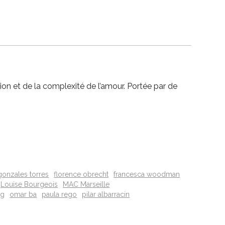
ion et de la complexité de l’amour. Portée par de
 gonzales torres
florence obrecht
francesca woodman
Louise Bourgeois
MAC Marseille
eg
omar ba
paula rego
pilar albarracin