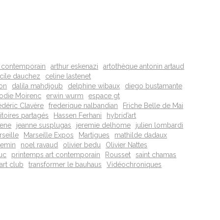
t contemporain
arthur eskenazi
artothèque antonin artaud
cile dauchez
celine lastenet
on
dalila mahdjoub
delphine wibaux
diego bustamante
lodie Moirenc
erwin wurm
espace gt
édéric Clavère
frederique nalbandian
Friche Belle de Mai
ritoires partagés
Hassen Ferhani
hybrid’art
lene
jeanne susplugas
jeremie delhome
julien lombardi
seille
Marseille Expos
Martigues
mathilde dadaux
cemin
noel ravaud
olivier bedu
Olivier Nattes
uc
printemps art contemporain
Rousset
saint chamas
art club
transformer le bauhaus
Vidéochroniques