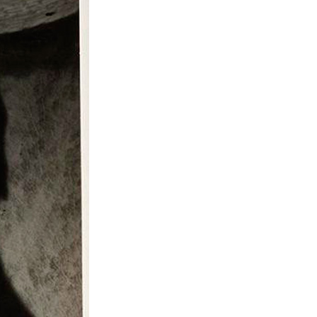
La Ville-sans-Nom, Marseille
dans la bouche de ceux qui
l’assassinent
de Bruno Le
Dantec