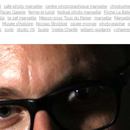
t
café photo marseille
centre photographique marseille
christophe
Faces Galerie
ferme le lundi
festival photo marseille
Friche La Bel
lle
le zef marseille
Maison pour Tous du Panier
marseille
Marseill
Musée d’histoire
Nicolas Strobbel
olivier monge
photographie
p
s
sortir
studio 7.6
Sudre
Vieille Charité
william guidarini
yohanne