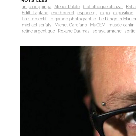
MOTS CLÉS
antje poppinga
Atelier Rafale
bibliothèque alcazar
Brilla
Edith Laplane
eric bourret
espace gt
expo
exposition
l œil objectif
le garage photographie
Le Pangolin Marsei
michael serfaty
Michel Garofano
MuCEM
musée cantini
retine argentique
Roxane Daumas
soraya amrane
sortie