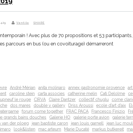
2019
 429
Ventilo
SHARE
temporain ! Avec plus de 70 propositions et 53 participants, i
Les parcours en bus (ou en covoiturage) démarreront
evre
André Mérian
anita molinaro
annex gastronomie provence
ar
xent
caroline stein
carta associes
catherine melin
Cati Delolme
ce
upneuf le rouge
CIRVA
Claire Dantzer
collectif chuglu
come clari
nche
dos mares
double v gallery
Driss Aroussi
ecole d’art d’aix
E
 watergame
forum come together
FRAC PACA
Francesco Finizio
Fr
ie grands bains douches
Galerie HO
galerie porte avion
galerie ter
n van der ploeg
jean baptiste caron
jean louis garnell
jean luc mou
cimaro
look&listen
mac arteum
Marie Ducaté
markus butkereit
mar