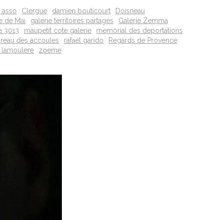
 asso
Clergue
damien bouticourt
Doisneau
le de Mai
galerie territoires partagés
Galerie Zemma
e 3013
maupetit cote galerie
memorial des deportations
reau des accoules
rafael garido
Regards de Provence
 lamoulere
zoeme