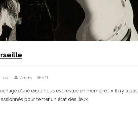
rseille
N° 499
Ventilo
SHARE
chage d’une expo nous est restée en mémoire : « Il n’y a pas d
ssionnés pour tenter un état des lieux,