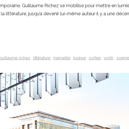
oraine, Guillaume Richez se mobilise pour mettre en lumière
littérature, jusqu’à devenir lui-même auteur il y a une décenn
guillaume richez
littérature
marseille
poésie
sorties
sortir
zoem