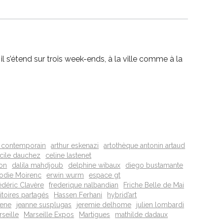
l s’étend sur trois week-ends, à la ville comme à la
t contemporain
arthur eskenazi
artothèque antonin artaud
cile dauchez
celine lastenet
on
dalila mahdjoub
delphine wibaux
diego bustamante
lodie Moirenc
erwin wurm
espace gt
édéric Clavère
frederique nalbandian
Friche Belle de Mai
ritoires partagés
Hassen Ferhani
hybrid’art
lene
jeanne susplugas
jeremie delhome
julien lombardi
seille
Marseille Expos
Martigues
mathilde dadaux