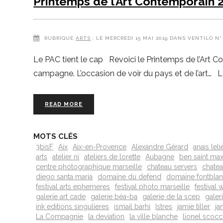
Printemps de l’Art Contemporain 
RUBRIQUE
ARTS
, LE MERCREDI 15 MAI 2019 DANS VENTILO N°
Le PAC tient le cap Revoici le Printemps de l’Art Con
campagne. L’occasion de voir du pays et de l’art… 
READ MORE
MOTS CLÉS
3bisF
Aix
Aix-en-Provence
Alexandre Gérard
anais leli
arts
atelier ni
ateliers de lorette
Aubagne
ben saint ma
centre photographique marseille
chateau servers
chatea
diego santa maria
domaine du defend
domaine fontbla
festival arts ephemeres
festival photo marseille
festival
galerie art cade
galerie béa-ba
galerie de la scep
galer
ink editions singulieres
ismail barhi
Istres
jamie tiller
ja
La Compagnie
la deviation
la ville blanche
lionel scoc