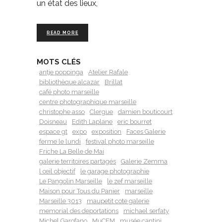
un état des lieux,
READ MORE
MOTS CLÉS
antje poppinga
Atelier Rafale
bibliothèque alcazar
Brillat
café photo marseille
centre photographique marseille
christophe asso
Clergue
damien bouticourt
Doisneau
Edith Laplane
eric bourret
espace gt
expo
exposition
Faces Galerie
ferme le lundi
festival photo marseille
Friche La Belle de Mai
galerie territoires partagés
Galerie Zemma
l œil objectif
le garage photographie
Le Pangolin Marseille
le zef marseille
Maison pour Tous du Panier
marseille
Marseille 3013
maupetit cote galerie
memorial des deportations
michael serfaty
Michel Garofano
MuCEM
musée cantini