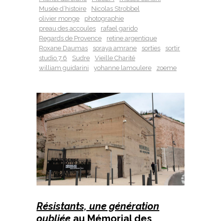
Musée d’histoire
Nicolas Strobbel
olivier monge
photographie
preau des accoules
rafael garido
Regards de Provence
retine argentique
Roxane Daumas
soraya amrane
sorties
sortir
studio 7.6
Sudre
Vieille Charité
william guidarini
yohanne lamoulere
zoeme
Résistants, une génération
oubliée
au Mémorial des