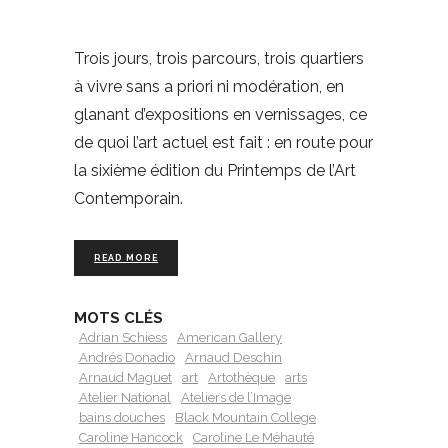
Trois jours, trois parcours, trois quartiers
à vivre sans a priori ni modération, en
glanant d’expositions en vernissages, ce
de quoi l’art actuel est fait : en route pour
la sixième édition du Printemps de l’Art
Contemporain.
READ MORE
MOTS CLÉS
Adrian Schiess
American Gallery
Andrés Donadio
Arnaud Deschin
Arnaud Maguet
art
Artothèque
arts
Atelier National
Ateliers de l’Image
bains douches
Black Mountain College
Caroline Hancock
Caroline Le Méhauté