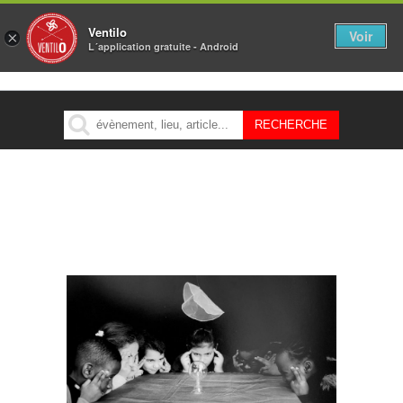
Ventilo
Voir
×
L´application gratuite - Android
MENU