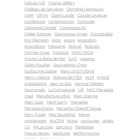
Cellule 516
Charlie Jeffery
Château de Servières
Chimène Denneulin
cipM
CIRVA
Claire Laude
Claude Lévêque
conférence
contemporain
Corbusier
Delphine Coindet
Diagonales 61
Dieter Detzner
Dominique Angel
Encastrable
Eric Mangion
expo
expos
exposition
expositions
Fabulerie
festival
festivals
Formes Vives
Fotokino
FRAC PACA
Friche La Belle de Mai
GAD
galeries
Gilles Pourtier
Gourvennec-Ogor
Guillaume Gattier
Hans Ulrich Obrist
Henry Valensi
Histoire de l'Œil
HLM
Hybrid
installations
Jean Le Gac
Karima Célestin
Kaurismaki
La Compagnie
Lift
MAC Marseille
mad
Manufacture 284c
Marc Etienne
Marc Quer
Mark Garry
marseille
Marseille Expos
Marseille Objectif Danse
Mary Pupet
Max Boufathal
Meyer
montevideo
MuCEM
Muga
nocturnes
objets
Où
PALanzine
parcours
Paréidolie
Pascal Neveu
peintures
performances