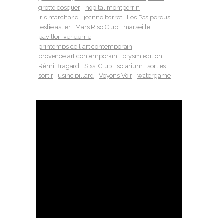
grotte cosquer
hopital montperrin
iris marchand
jeanne barret
Les Pas perdus
leslie astier
Mars Riso Club
marseille
pavillon vendome
printemps de l art contemporain
provence art contemporain
prysm edition
Rémi Bragard
Sissi Club
solarium
sorties
sortir
usine pillard
Voyons Voir
watergame