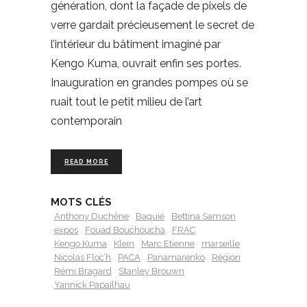
génération, dont la façade de pixels de
verre gardait précieusement le secret de
l’intérieur du bâtiment imaginé par
Kengo Kuma, ouvrait enfin ses portes.
Inauguration en grandes pompes où se
ruait tout le petit milieu de l’art
contemporain
READ MORE
MOTS CLÉS
Anthony Duchêne
Baquié
Bettina Samson
expos
Fouad Bouchoucha
FRAC
Kengo Kuma
Klein
Marc Etienne
marseille
Nicolas Floc’h
PACA
Panamarenko
Région
Rémi Bragard
Stanley Brouwn
Yannick Papailhau