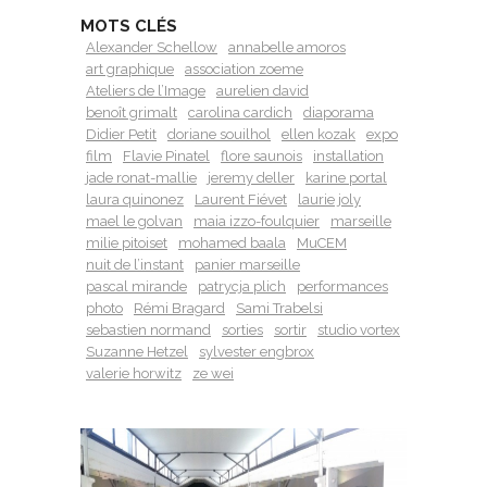
MOTS CLÉS
Alexander Schellow
annabelle amoros
art graphique
association zoeme
Ateliers de l’Image
aurelien david
benoît grimalt
carolina cardich
diaporama
Didier Petit
doriane souilhol
ellen kozak
expo
film
Flavie Pinatel
flore saunois
installation
jade ronat-mallie
jeremy deller
karine portal
laura quinonez
Laurent Fiévet
laurie joly
mael le golvan
maia izzo-foulquier
marseille
milie pitoiset
mohamed baala
MuCEM
nuit de l’instant
panier marseille
pascal mirande
patrycja plich
performances
photo
Rémi Bragard
Sami Trabelsi
sebastien normand
sorties
sortir
studio vortex
Suzanne Hetzel
sylvester engbrox
valerie horwitz
ze wei