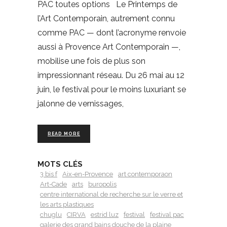
PAC toutes options Le Printemps de
l’Art Contemporain, autrement connu
comme PAC — dont l’acronyme renvoie
aussi à Provence Art Contemporain —,
mobilise une fois de plus son
impressionnant réseau. Du 26 mai au 12
juin, le festival pour le moins luxuriant se
jalonne de vernissages,
READ MORE
MOTS CLÉS
3 bis f
Aix-en-Provence
art contemporaon
Art-Cade
arts
buropolis
centre international de recherche sur le verre et
les arts plastiques
chuglu
CIRVA
estrid luz
festival
festival pac
galerie des grand bains douche de la plaine