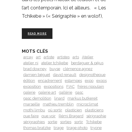
l’art contemporain. Ici et ailleurs. « Les
Tchikebe » (« Sérigraphie » en wolof),
READ MORE
MOTS CLÉS
arcay
art
artiste
artistes
arts
Atelier
atelier ni
atelier tchikebe
berdaguer & péjus
brad downey
buyse
clémence agnez
damien béguet
david renault
designotheque
édition
encadrement
estampes
expo
expos
exposition
expositions
FIAC
frères ripoulain
galerie
galerie art
gallérie
gasc
gasc demolition
linard
markus butkereit
marseille
mathieu tremblin
microclimat
mothi limbu
où sortir
plasticien
plasticiens
que faire
que voir
Rémi Bragard
sérigraphie
sérigraphies
sortie
sorties
sortir
Tchikebe
thomas bratzke
tirage
tirage photo
tryone