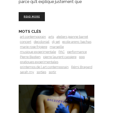
parce qu’il explique justement que
READ MORE
MOTS CLÉS
art contemporain
arts
ateliers jeanne barret
concert
decolonial
dj set
ecole arenc bachas
marie rose frigiere
marseille
musique experimentale
PAC
performance
Pierre Bastien
pierre laurent cassiere
pop
pratiques experimentales
printemps de l art contemporain
Rémi Bragard
sarah my
sorties
sortir