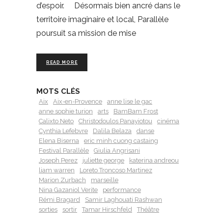
d’espoir. Désormais bien ancré dans le
territoire imaginaire et local, Parallèle
poursuit sa mission de mise
READ MORE
MOTS CLÉS
Aix
Aix-en-Provence
anne lise le gac
anne sophie turion
arts
BamBam Frost
Calixto Neto
Christodoulos Panayiotou
cinéma
Cynthia Lefebvre
Dalila Belaza
danse
Elena Biserna
eric minh cuong castaing
Festival Parallèle
Giulia Angrisani
Joseph Perez
juliette george
katerina andreou
liam warren
Loreto Troncoso Martinez
Marion Zurbach
marseille
Nina Gazaniol Verite
performance
Rémi Bragard
Samir Laghouati Rashwan
sorties
sortir
Tamar Hirschfeld
Théâtre