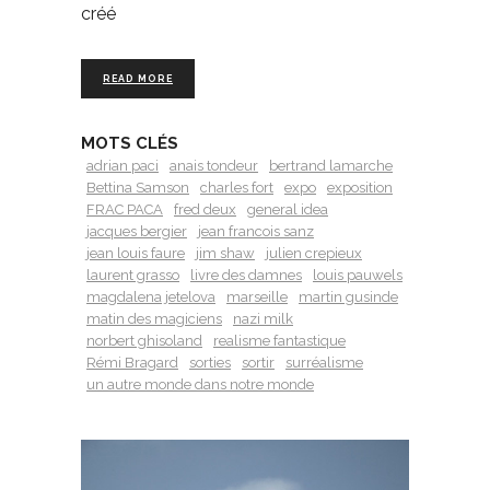
créé
READ MORE
MOTS CLÉS
adrian paci
anais tondeur
bertrand lamarche
Bettina Samson
charles fort
expo
exposition
FRAC PACA
fred deux
general idea
jacques bergier
jean francois sanz
jean louis faure
jim shaw
julien crepieux
laurent grasso
livre des damnes
louis pauwels
magdalena jetelova
marseille
martin gusinde
matin des magiciens
nazi milk
norbert ghisoland
realisme fantastique
Rémi Bragard
sorties
sortir
surréalisme
un autre monde dans notre monde