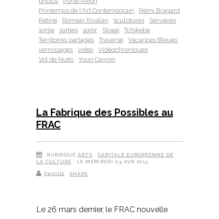
photos
Porte-Avion
Printemps de l'Art Contemporain
Rémi Bragard
Rétine
Romain Rivalan
sculptures
Servières
sortie
sorties
sortir
Straat
Tchikebe
Territoires partagés
Traverse
Vacances Bleues
vernissages
video
Vidéochroniques
Vol de Nuits
Youri Cayron
La Fabrique des Possibles au
FRAC
RUBRIQUE
ARTS
,
CAPITALE EUROPÉENNE DE
LA CULTURE
, LE MERCREDI 03 AVR 2013
Ventilo
SHARE
Le 26 mars dernier, le FRAC nouvelle