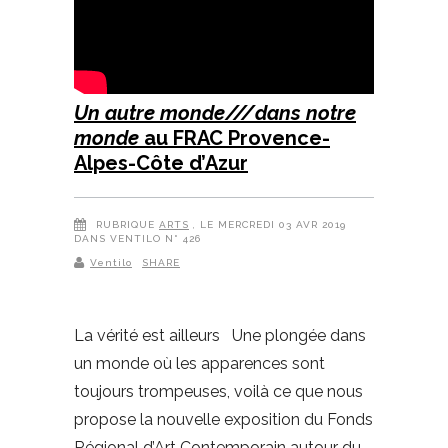
Un autre monde///dans notre
monde
au FRAC Provence-
Alpes-Côte d’Azur
RUBRIQUE
ARTS
, LE MERCREDI 03 AVR 2019
DANS VENTILO N° 426
Ventilo
SHARE
La vérité est ailleurs Une plongée dans
un monde où les apparences sont
toujours trompeuses, voilà ce que nous
propose la nouvelle exposition du Fonds
Régional d’Art Contemporain autour du