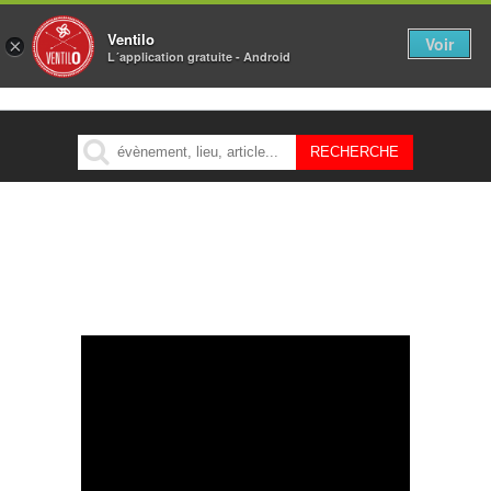
Ventilo
Voir
×
L´application gratuite - Android
MENU