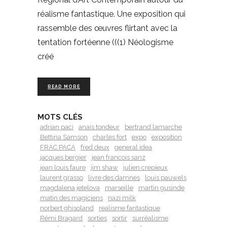
réalisme fantastique. Une exposition qui
rassemble des œuvres flirtant avec la
tentation fortéenne (((1) Néologisme
créé
READ MORE
MOTS CLÉS
adrian paci
anais tondeur
bertrand lamarche
Bettina Samson
charles fort
expo
exposition
FRAC PACA
fred deux
general idea
jacques bergier
jean francois sanz
jean louis faure
jim shaw
julien crepieux
laurent grasso
livre des damnes
louis pauwels
magdalena jetelova
marseille
martin gusinde
matin des magiciens
nazi milk
norbert ghisoland
realisme fantastique
Rémi Bragard
sorties
sortir
surréalisme