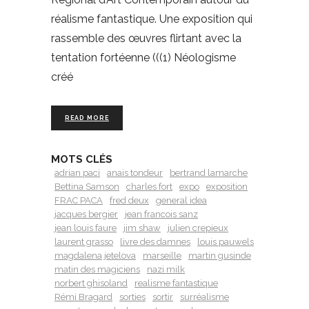
réalisme fantastique. Une exposition qui
rassemble des œuvres flirtant avec la
tentation fortéenne (((1) Néologisme
créé
READ MORE
MOTS CLÉS
adrian paci
anais tondeur
bertrand lamarche
Bettina Samson
charles fort
expo
exposition
FRAC PACA
fred deux
general idea
jacques bergier
jean francois sanz
jean louis faure
jim shaw
julien crepieux
laurent grasso
livre des damnes
louis pauwels
magdalena jetelova
marseille
martin gusinde
matin des magiciens
nazi milk
norbert ghisoland
realisme fantastique
Rémi Bragard
sorties
sortir
surréalisme