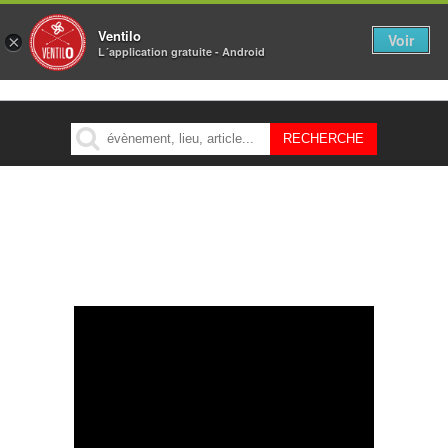
Ventilo
Voir
×
L´application gratuite - Android
MENU