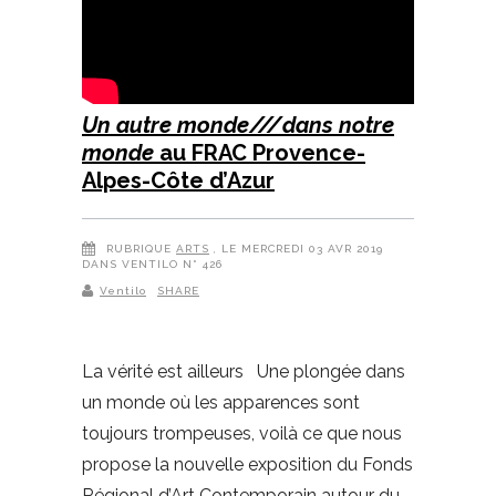
Un autre monde///dans notre
monde
au FRAC Provence-
Alpes-Côte d’Azur
RUBRIQUE
ARTS
, LE MERCREDI 03 AVR 2019
DANS VENTILO N° 426
Ventilo
SHARE
La vérité est ailleurs Une plongée dans
un monde où les apparences sont
toujours trompeuses, voilà ce que nous
propose la nouvelle exposition du Fonds
Régional d’Art Contemporain autour du