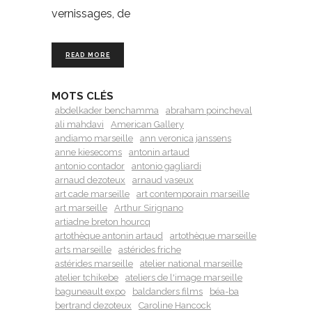
vernissages, de
READ MORE
MOTS CLÉS
abdelkader benchamma
abraham poincheval
ali mahdavi
American Gallery
andiamo marseille
ann veronica janssens
anne kiesecoms
antonin artaud
antonio contador
antonio gagliardi
arnaud dezoteux
arnaud vaseux
art cade marseille
art contemporain marseille
art marseille
Arthur Sirignano
artiadne breton hourcq
artothèque antonin artaud
artothèque marseille
arts marseille
astérides friche
astérides marseille
atelier national marseille
atelier tchikebe
ateliers de l'image marseille
baguneault expo
baldanders films
béa-ba
bertrand dezoteux
Caroline Hancock