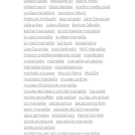
gaston castel
géraldine py
gianni motti
gilbert garni
Gilles Barbier
gordon matta clark
guillaume leblon
hermann kitsch
hideyuki inhibashi
jean amado
John Deneuve
julie aybes
Julien Blaine
Karima Célestin
karine maussiere
la compagnie marseille
la gad marseille
la jetee marseille
la mad marseille
lad turin
lapisanplus
Lise Couzinier
louis botinelly
MAC Marseille
maison méditerranéenne mode
manifesten
marie bobo
marseille
marseille art design
Marseille Expos
marseilleexpos
michèle sylvaner
Mounir Fatmi
MuCEM
mundart marseille
musée cantine
musée d'histoire de marseille
musée des beaux arts de marseille
nia canel
nicole peyraffitte
ode sabbat
où lieu art actuel
où marseille
pacacosmos
pacacosmos film
pack marseille
passage de l'art marseille
paul sampera
philippe turc
Pierre Huyghe
plonk et replonk
polysémie marseille
porte avion expos
printemps de l art contemporain marseille