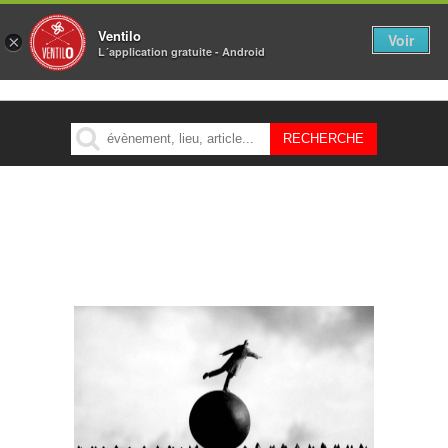
Ventilo
Voir
×
L´application gratuite - Android
MENU