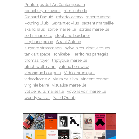
Printemps de l'Art Contemporain
rachel szymkowicz
rémi ucheda
Richard Baquié
roberto iacono
roberto verde
Rowing Club
Sextant et Plus
sextant marseille
skandhaus
sortie marseille
sorties marseille
sortir marseille
stephane bordarier
stephane protic
Straat Galerie
suçante strassmann
sylvain couzinet jacques
tank art space
Tchikebe
Territoires partagés
thomas royer
triptyque marseille
ulrich wellmann
valérie horowicz
véronique bourgoin
Vidéochroniques
videodrome 2
vieira da silva
vincent bonnet
virginie barré
visualise marseille
vol de nuits marseille
voyons voir marseille
wendy vassal
Yazid Oulab