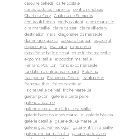
caroline pelletti
carte postale
cartes postales marseille
centre richebois
Charlie Jeffery
Château de Servières
chourouk hriech
cindy coutant
cipm marseille
cira marseille
claire danser
claire villedary
destination mars
diagonales 61 marseille
dominique piazza
edouard hopper
espace gt
espace ugot
eva barto
expo domo
expo friche belle de mai
expo friche marseille
expo marseille
exposition marseille
Fernand Pouillon
fomo expo marseille
fondation d'entreprise richard
Fotokino
frac pacha
Francesco Finizio
frank perrin
franz walther
frères dezoteux
Friche Belle de Mai
friche Marseille
gaétan picon
galerie alberta pane
galerie andiamo
galerie association d'idées marseille
galerie bains douches marseille
galerie béa-ba
galerie detaille
galerie du 5e marseille
galerie gourvennec ogor
galerie hlm marseille
galerie mener marseille
galerie porte avion