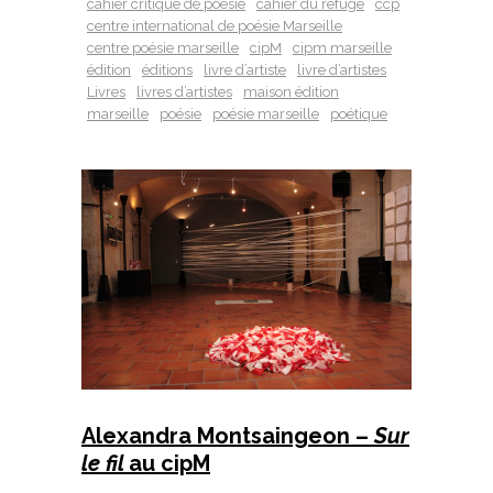
cahier critique de poésie
cahier du refuge
ccp
centre international de poésie Marseille
centre poésie marseille
cipM
cipm marseille
édition
éditions
livre d’artiste
livre d’artistes
Livres
livres d’artistes
maison édition
marseille
poésie
poésie marseille
poétique
Alexandra Montsaingeon –
Sur
le fil
au cipM