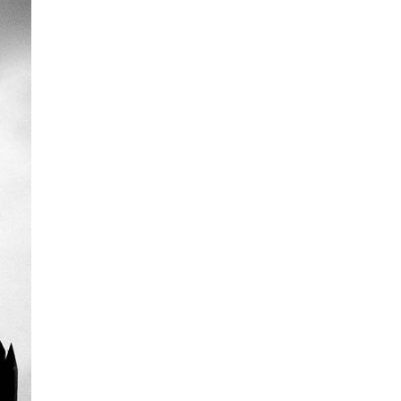
La Ville-sans-Nom, Marseille
dans la bouche de ceux qui
l’assassinent
de Bruno Le
Dantec