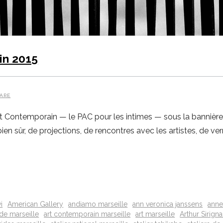
in 2015
ARE
Art Contemporain — le PAC pour les intimes — sous la bannière
bien sûr, de projections, de rencontres avec les artistes, de ve
i
American Gallery
andiamo marseille
ann veronica janssens
anne
ade marseille
art contemporain marseille
art marseille
Arthur Sirign