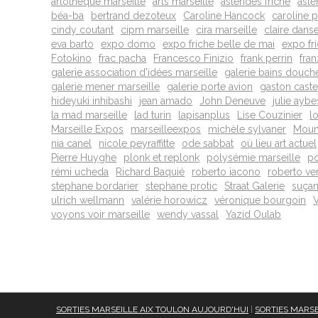
artothèque marseille
arts marseille
astérides friche
asté
béa-ba
bertrand dezoteux
Caroline Hancock
caroline pe
cindy coutant
cipm marseille
cira marseille
claire dans
eva barto
expo domo
expo friche belle de mai
expo fr
Fotokino
frac pacha
Francesco Finizio
frank perrin
fran
galerie association d'idées marseille
galerie bains douch
galerie mener marseille
galerie porte avion
gaston caste
hideyuki inhibashi
jean amado
John Deneuve
julie aybe
la mad marseille
lad turin
lapisanplus
Lise Couzinier
l
Marseille Expos
marseilleexpos
michèle sylvaner
Mouni
nia canel
nicole peyraffitte
ode sabbat
où lieu art actuel
Pierre Huyghe
plonk et replonk
polysémie marseille
po
rémi ucheda
Richard Baquié
roberto iacono
roberto ve
stephane bordarier
stephane protic
Straat Galerie
suçan
ulrich wellmann
valérie horowicz
véronique bourgoin
voyons voir marseille
wendy vassal
Yazid Oulab
SORTIES MARSEILLE AIX TOULON AUJOURD'HUI
|
SORTIES MARSE