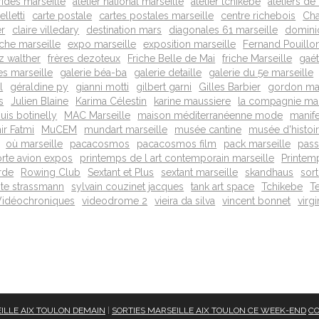
rides marseille
atelier national marseille
atelier tchikebe
ateliers de
lletti
carte postale
cartes postales marseille
centre richebois
Cha
er
claire villedary
destination mars
diagonales 61 marseille
domini
iche marseille
expo marseille
exposition marseille
Fernand Pouillo
z walther
frères dezoteux
Friche Belle de Mai
friche Marseille
gaé
es marseille
galerie béa-ba
galerie detaille
galerie du 5e marseille
l
géraldine py
gianni motti
gilbert garni
Gilles Barbier
gordon mat
s
Julien Blaine
Karima Célestin
karine maussiere
la compagnie mar
ouis botinelly
MAC Marseille
maison méditerranéenne mode
manif
r Fatmi
MuCEM
mundart marseille
musée cantine
musée d'histoir
où marseille
pacacosmos
pacacosmos film
pack marseille
pass
rte avion expos
printemps de l art contemporain marseille
Printem
rde
Rowing Club
Sextant et Plus
sextant marseille
skandhaus
sort
te strassmann
sylvain couzinet jacques
tank art space
Tchikebe
Te
Vidéochroniques
videodrome 2
vieira da silva
vincent bonnet
virg
ILLE AIX TOULON DEMAIN
|
SORTIES MARSEILLE AIX TOULON CE WEEK-END
CO