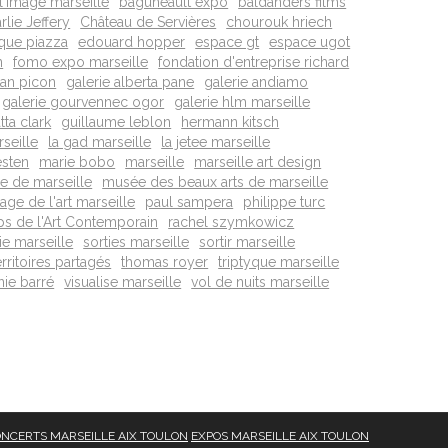
 l'image marseille
baguneault expo
baldanders films
rlie Jeffery
Château de Servières
chourouk hriech
que piazza
edouard hopper
espace gt
espace ugot
n
fomo expo marseille
fondation d'entreprise richard
tan picon
galerie alberta pane
galerie andiamo
galerie gourvennec ogor
galerie hlm marseille
ta clark
guillaume leblon
hermann kitsch
seille
la gad marseille
la jetee marseille
esten
marie bobo
marseille
marseille art design
e de marseille
musée des beaux arts de marseille
age de l'art marseille
paul sampera
philippe turc
ps de l'Art Contemporain
rachel szymkowicz
ie marseille
sorties marseille
sortir marseille
rritoires partagés
thomas royer
triptyque marseille
inie barré
visualise marseille
vol de nuits marseille
NCERTS MARSEILLE AIX TOULON
EXPOS MARSEILLE AIX TOULON