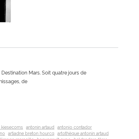
 Destination Mars. Soit quatre jours de
rnissages, de
 kiesecoms
antonin artaud
antonio contador
ano
artiadne breton hourcq
artothèque antonin artaud