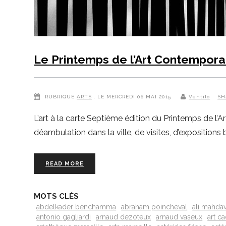
Le Printemps de l’Art Contempora
RUBRIQUE
ARTS
, LE MERCREDI 06 MAI 2015
Ventilo
SH
L’art à la carte Septième édition du Printemps de l’
déambulation dans la ville, de visites, d’expositions 
READ MORE
MOTS CLÉS
abdelkader benchamma
abraham poincheval
ali mahdav
antonio gagliardi
arnaud dezoteux
arnaud vaseux
art c