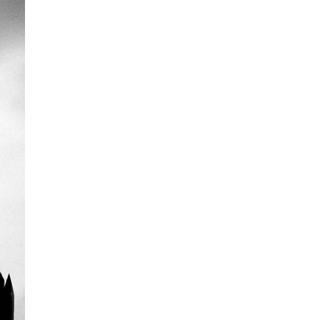
La Ville-sans-Nom, Marseille
dans la bouche de ceux qui
l’assassinent
de Bruno Le
Dantec