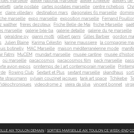
rides marseille
atelier national marseille
atelier tchikebe
ateliers de
lletti
carte postale
cartes postales marseille
centre richebois
Cha
er
claire villedary
destination mars
diagonales 61 marseille
domini
iche marseille
expo marseille
exposition marseille
Fernand Pouillo
z walther
frères dezoteux
Friche Belle de Mai
friche Marseille
gaé
es marseille
galerie béa-ba
galerie detaille
galerie du 5e marseille
l
géraldine py
gianni motti
gilbert garni
Gilles Barbier
gordon mat
s
Julien Blaine
Karima Célestin
karine maussiere
la compagnie mar
ouis botinelly
MAC Marseille
maison méditerranéenne mode
manif
r Fatmi
MuCEM
mundart marseille
musée cantine
musée d'histoir
où marseille
pacacosmos
pacacosmos film
pack marseille
pass
rte avion expos
printemps de l art contemporain marseille
Printem
rde
Rowing Club
Sextant et Plus
sextant marseille
skandhaus
sort
te strassmann
sylvain couzinet jacques
tank art space
Tchikebe
Te
Vidéochroniques
videodrome 2
vieira da silva
vincent bonnet
virg
ILLE AIX TOULON DEMAIN
|
SORTIES MARSEILLE AIX TOULON CE WEEK-END
CO