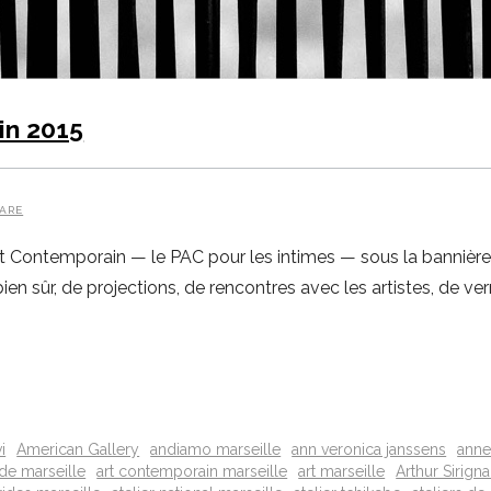
in 2015
ARE
Art Contemporain — le PAC pour les intimes — sous la bannière
bien sûr, de projections, de rencontres avec les artistes, de ve
i
American Gallery
andiamo marseille
ann veronica janssens
anne
ade marseille
art contemporain marseille
art marseille
Arthur Sirign