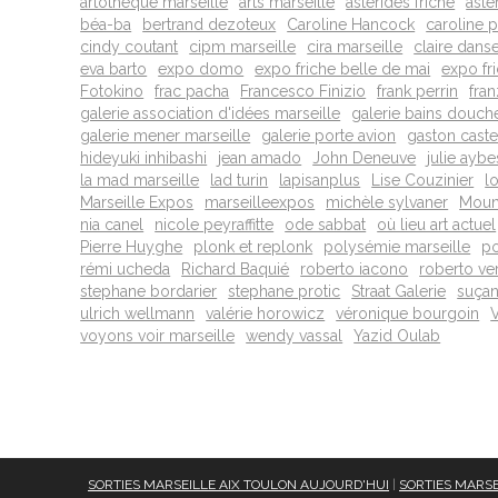
artothèque marseille
arts marseille
astérides friche
asté
béa-ba
bertrand dezoteux
Caroline Hancock
caroline pe
cindy coutant
cipm marseille
cira marseille
claire dans
eva barto
expo domo
expo friche belle de mai
expo fr
Fotokino
frac pacha
Francesco Finizio
frank perrin
fran
galerie association d'idées marseille
galerie bains douch
galerie mener marseille
galerie porte avion
gaston caste
hideyuki inhibashi
jean amado
John Deneuve
julie aybe
la mad marseille
lad turin
lapisanplus
Lise Couzinier
l
Marseille Expos
marseilleexpos
michèle sylvaner
Mouni
nia canel
nicole peyraffitte
ode sabbat
où lieu art actuel
Pierre Huyghe
plonk et replonk
polysémie marseille
po
rémi ucheda
Richard Baquié
roberto iacono
roberto ve
stephane bordarier
stephane protic
Straat Galerie
suçan
ulrich wellmann
valérie horowicz
véronique bourgoin
voyons voir marseille
wendy vassal
Yazid Oulab
SORTIES MARSEILLE AIX TOULON AUJOURD'HUI
|
SORTIES MARSE