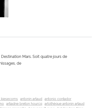
 Destination Mars. Soit quatre jours de
rnissages, de
 kiesecoms
antonin artaud
antonio contador
ano
artiadne breton hourcq
artothèque antonin artaud