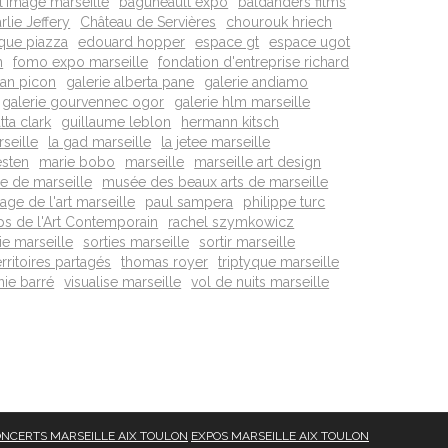
 l'image marseille
baguneault expo
baldanders films
rlie Jeffery
Château de Servières
chourouk hriech
que piazza
edouard hopper
espace gt
espace ugot
n
fomo expo marseille
fondation d'entreprise richard
tan picon
galerie alberta pane
galerie andiamo
galerie gourvennec ogor
galerie hlm marseille
ta clark
guillaume leblon
hermann kitsch
seille
la gad marseille
la jetee marseille
esten
marie bobo
marseille
marseille art design
e de marseille
musée des beaux arts de marseille
age de l'art marseille
paul sampera
philippe turc
ps de l'Art Contemporain
rachel szymkowicz
ie marseille
sorties marseille
sortir marseille
rritoires partagés
thomas royer
triptyque marseille
inie barré
visualise marseille
vol de nuits marseille
NCERTS MARSEILLE AIX TOULON
EXPOS MARSEILLE AIX TOULON