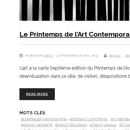
Le Printemps de l’Art Contempora
RUBRIQUE
ARTS
, LE MERCREDI 06 MAI 2015
Ventilo
SH
L’art à la carte Septième édition du Printemps de l’
déambulation dans la ville, de visites, d’expositions 
READ MORE
MOTS CLÉS
abdelkader benchamma
abraham poincheval
ali mahdav
antonio gagliardi
arnaud dezoteux
arnaud vaseux
art c