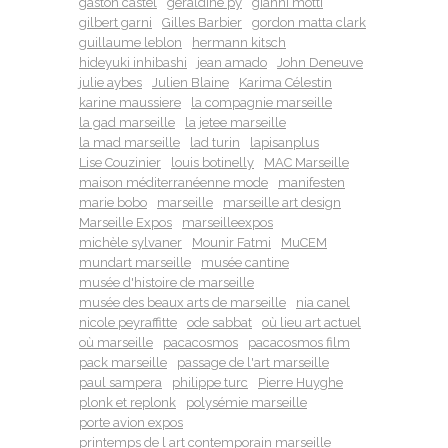
gaston castel
géraldine py
gianni motti
gilbert garni
Gilles Barbier
gordon matta clark
guillaume leblon
hermann kitsch
hideyuki inhibashi
jean amado
John Deneuve
julie aybes
Julien Blaine
Karima Célestin
karine maussiere
la compagnie marseille
la gad marseille
la jetee marseille
la mad marseille
lad turin
lapisanplus
Lise Couzinier
louis botinelly
MAC Marseille
maison méditerranéenne mode
manifesten
marie bobo
marseille
marseille art design
Marseille Expos
marseilleexpos
michèle sylvaner
Mounir Fatmi
MuCEM
mundart marseille
musée cantine
musée d'histoire de marseille
musée des beaux arts de marseille
nia canel
nicole peyraffitte
ode sabbat
où lieu art actuel
où marseille
pacacosmos
pacacosmos film
pack marseille
passage de l'art marseille
paul sampera
philippe turc
Pierre Huyghe
plonk et replonk
polysémie marseille
porte avion expos
printemps de l art contemporain marseille