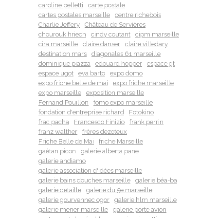
caroline pelletti
carte postale
cartes postales marseille
centre richebois
Charlie Jeffery
Château de Servières
chourouk hriech
cindy coutant
cipm marseille
cira marseille
claire danser
claire villedary
destination mars
diagonales 61 marseille
dominique piazza
edouard hopper
espace gt
espace ugot
eva barto
expo domo
expo friche belle de mai
expo friche marseille
expo marseille
exposition marseille
Fernand Pouillon
fomo expo marseille
fondation d'entreprise richard
Fotokino
frac pacha
Francesco Finizio
frank perrin
franz walther
frères dezoteux
Friche Belle de Mai
friche Marseille
gaétan picon
galerie alberta pane
galerie andiamo
galerie association d'idées marseille
galerie bains douches marseille
galerie béa-ba
galerie detaille
galerie du 5e marseille
galerie gourvennec ogor
galerie hlm marseille
galerie mener marseille
galerie porte avion