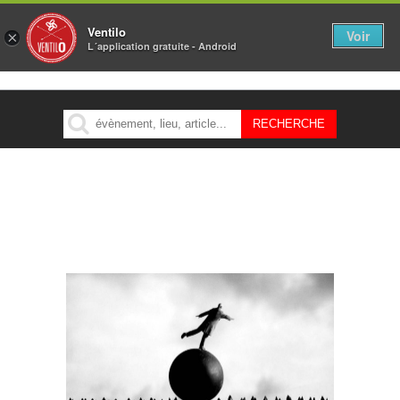
Ventilo
Voir
×
L´application gratuite - Android
MENU