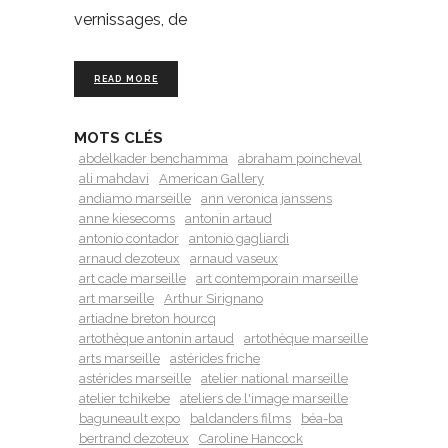
vernissages, de
READ MORE
MOTS CLÉS
abdelkader benchamma
abraham poincheval
ali mahdavi
American Gallery
andiamo marseille
ann veronica janssens
anne kiesecoms
antonin artaud
antonio contador
antonio gagliardi
arnaud dezoteux
arnaud vaseux
art cade marseille
art contemporain marseille
art marseille
Arthur Sirignano
artiadne breton hourcq
artothèque antonin artaud
artothèque marseille
arts marseille
astérides friche
astérides marseille
atelier national marseille
atelier tchikebe
ateliers de l'image marseille
baguneault expo
baldanders films
béa-ba
bertrand dezoteux
Caroline Hancock