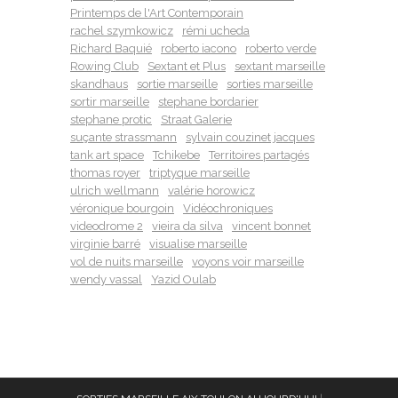
Printemps de l'Art Contemporain
rachel szymkowicz
rémi ucheda
Richard Baquié
roberto iacono
roberto verde
Rowing Club
Sextant et Plus
sextant marseille
skandhaus
sortie marseille
sorties marseille
sortir marseille
stephane bordarier
stephane protic
Straat Galerie
suçante strassmann
sylvain couzinet jacques
tank art space
Tchikebe
Territoires partagés
thomas royer
triptyque marseille
ulrich wellmann
valérie horowicz
véronique bourgoin
Vidéochroniques
videodrome 2
vieira da silva
vincent bonnet
virginie barré
visualise marseille
vol de nuits marseille
voyons voir marseille
wendy vassal
Yazid Oulab