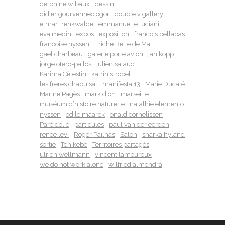
delphine wibaux
dessin
didier gourvennec ogor
double v gallery
elmar trenkwalde
emmanuelle luciani
eva medin
expos
exposition
francois bellabas
francoise nyssen
Friche Belle de Mai
gael charbeau
galerie porte avion
jan kopp
jorge otero-pailos
julien salaud
Karima Célestin
katrin strobel
les freres chapuisat
manifesta 13
Marie Ducaté
Marine Pagès
mark dion
marseille
muséum d’histoire naturelle
natalhie elemento
nyssen
odile maarek
onald cornelissen
Paréidolie
particules
paul van der eerden
renee levi
Roger Pailhas
Salon
sharka hyland
sortie
Tchikebe
Territoires partagés
ulrich wellmann
vincent lamouroux
we do not work alone
wilfried almendra