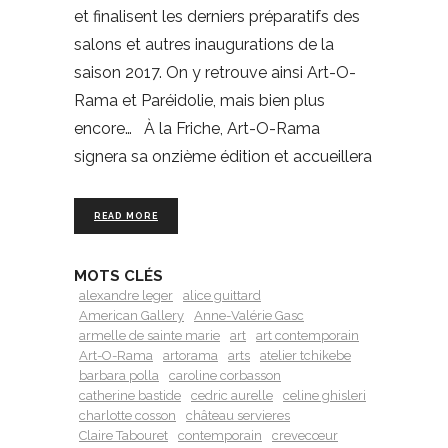
et finalisent les derniers préparatifs des
salons et autres inaugurations de la
saison 2017. On y retrouve ainsi Art-O-
Rama et Paréidolie, mais bien plus
encore… À la Friche, Art-O-Rama
signera sa onzième édition et accueillera
READ MORE
MOTS CLÉS
alexandre leger
alice guittard
American Gallery
Anne-Valérie Gasc
armelle de sainte marie
art
art contemporain
Art-O-Rama
artorama
arts
atelier tchikebe
barbara polla
caroline corbasson
catherine bastide
cedric aurelle
celine ghisleri
charlotte cosson
château servieres
Claire Tabouret
contemporain
crevecœur