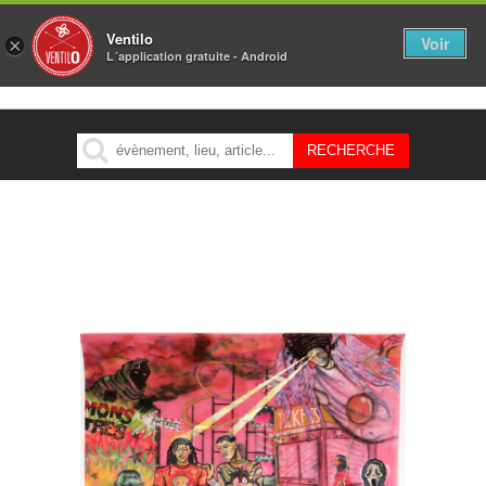
Ventilo
Voir
×
L´application gratuite - Android
MENU