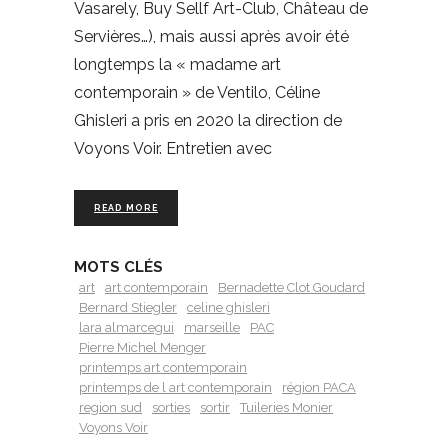
Vasarely, Buy Sellf Art-Club, Château de
Servières…), mais aussi après avoir été
longtemps la « madame art
contemporain » de Ventilo, Céline
Ghisleri a pris en 2020 la direction de
Voyons Voir. Entretien avec
READ MORE
MOTS CLÉS
art
art contemporain
Bernadette Clot Goudard
Bernard Stiegler
celine ghisleri
lara almarcegui
marseille
PAC
Pierre Michel Menger
printemps art contemporain
printemps de l art contemporain
région PACA
region sud
sorties
sortir
Tuileries Monier
Voyons Voir