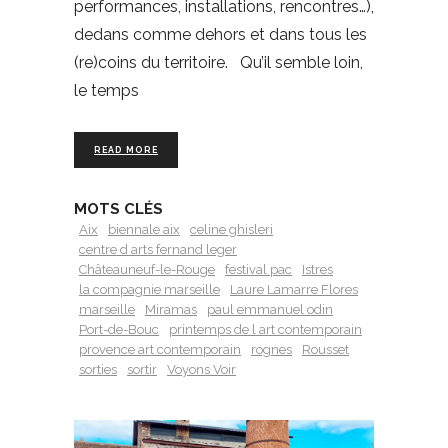
performances, installations, rencontres…),
dedans comme dehors et dans tous les
(re)coins du territoire. Qu’il semble loin,
le temps
READ MORE
MOTS CLÉS
Aix
biennale aix
celine ghisleri
centre d arts fernand leger
Châteauneuf-le-Rouge
festival pac
Istres
la compagnie marseille
Laure Lamarre Flores
marseille
Miramas
paul emmanuel odin
Port-de-Bouc
printemps de l art contemporain
provence art contemporain
rognes
Rousset
sorties
sortir
Voyons Voir