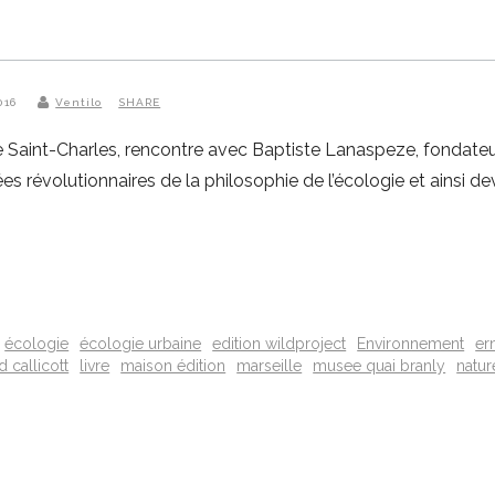
2016
Ventilo
SHARE
aint-Charles, rencontre avec Baptiste Lanaspeze, fondateur d
idées révolutionnaires de la philosophie de l’écologie et ainsi d
écologie
écologie urbaine
edition wildproject
Environnement
er
d callicott
livre
maison édition
marseille
musee quai branly
natur