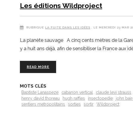
Les éditions Wildproject
RUBRIQUE
LA FUITE DANS LES IDÉES
, LE MERCREDI 23 MAR 
La planète sauvage A cinq cents mètres de la Gare S
y a huit ans déjà, afin de sensibiliser la France aux 
READ MORE
MOTS CLÉS
Baptiste Lanaspeze
cabanon vertical
claude levi strauss
henry david thoreau
hugh raffles
insectopedie
john bair
sentiers metropolitains
sorties
sortir
Wildproject