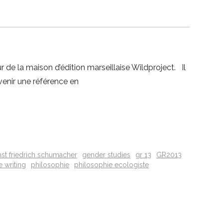
e la maison d’édition marseillaise Wildproject. Il
evenir une référence en
nst friedrich schumacher
gender studies
gr 13
GR2013
e writing
philosophie
philosophie ecologiste