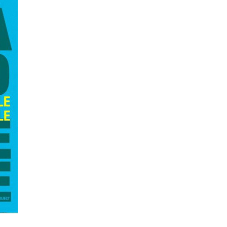
La Ville-sans-Nom, Marseille
dans la bouche de ceux qui
l’assassinent
de Bruno Le
Dantec