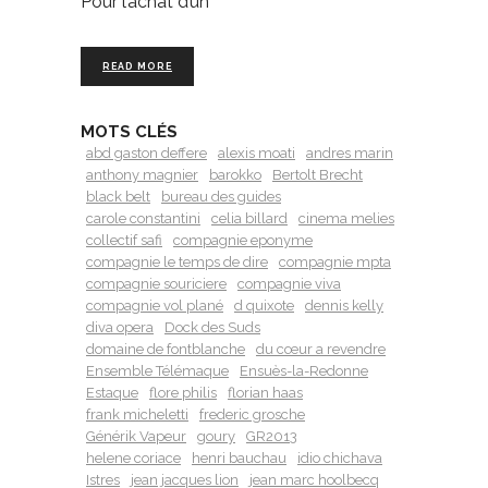
Pour l’achat d’un
READ MORE
MOTS CLÉS
abd gaston deffere
alexis moati
andres marin
anthony magnier
barokko
Bertolt Brecht
black belt
bureau des guides
carole constantini
celia billard
cinema melies
collectif safi
compagnie eponyme
compagnie le temps de dire
compagnie mpta
compagnie souriciere
compagnie viva
compagnie vol plané
d quixote
dennis kelly
diva opera
Dock des Suds
domaine de fontblanche
du cœur a revendre
Ensemble Télémaque
Ensuès-la-Redonne
Estaque
flore philis
florian haas
frank micheletti
frederic grosche
Générik Vapeur
goury
GR2013
helene coriace
henri bauchau
idio chichava
Istres
jean jacques lion
jean marc hoolbecq