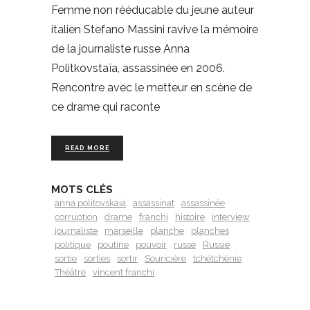
Femme non rééducable du jeune auteur
italien Stefano Massini ravive la mémoire
de la journaliste russe Anna
Politkovstaïa, assassinée en 2006.
Rencontre avec le metteur en scène de
ce drame qui raconte
READ MORE
MOTS CLÉS
anna politovskaia
assassinat
assassinée
corruption
drame
franchi
histoire
interview
journaliste
marseille
planche
planches
politique
poutine
pouvoir
russe
Russie
sortie
sorties
sortir
Souricière
tchétchénie
Théâtre
vincent franchi