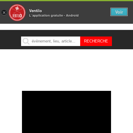
Ventilo
Voir
×
L´application gratuite - Android
MENU