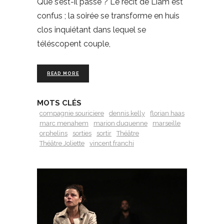
Que s’est-il passé ? Le récit de Liam est
confus ; la soirée se transforme en huis
clos inquiétant dans lequel se
téléscopent couple,
READ MORE
MOTS CLÉS
compagnie souriciere
dennis kelly
florian haas
marc menahem
marion duquenne
marseille
orphelins
sorties
sortir
Théâtre
Théâtre Joliette
vincent franchi