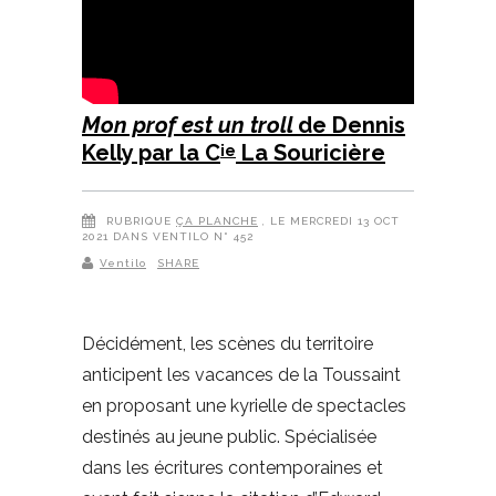
Mon prof est un troll
de Dennis
Kelly par la C
La Souricière
ie
RUBRIQUE
ÇA PLANCHE
, LE MERCREDI 13 OCT
2021 DANS VENTILO N° 452
Ventilo
SHARE
Décidément, les scènes du territoire
anticipent les vacances de la Toussaint
en proposant une kyrielle de spectacles
destinés au jeune public. Spécialisée
dans les écritures contemporaines et