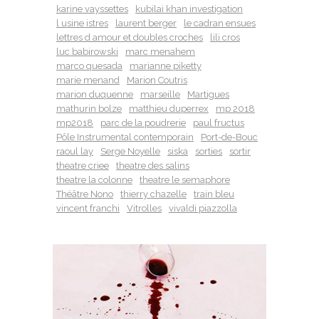
karine vayssettes
kubilai khan investigation
l usine istres
laurent berger
le cadran ensues
lettres d amour et doubles croches
lili cros
luc babirowski
marc menahem
marco quesada
marianne piketty
marie menand
Marion Coutris
marion duquenne
marseille
Martigues
mathurin bolze
matthieu duperrex
mp 2018
mp2018
parc de la poudrerie
paul fructus
Pôle Instrumental contemporain
Port-de-Bouc
raoul lay
Serge Noyelle
siska
sorties
sortir
theatre criee
theatre des salins
theatre la colonne
theatre le semaphore
Théâtre Nono
thierry chazelle
train bleu
vincent franchi
Vitrolles
vivaldi piazzolla