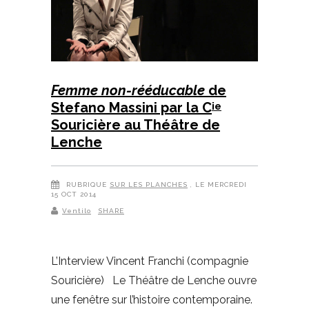
Femme non-rééducable
de
Stefano Massini par la C
ie
Souricière au Théâtre de
Lenche
RUBRIQUE
SUR LES PLANCHES
, LE MERCREDI
15 OCT 2014
Ventilo
SHARE
L’Interview Vincent Franchi (compagnie
Souricière) Le Théâtre de Lenche ouvre
une fenêtre sur l’histoire contemporaine.