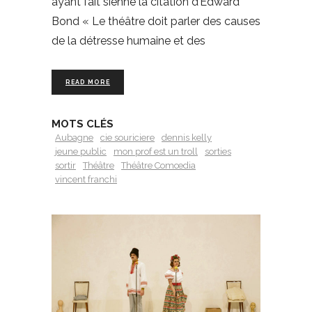
ayant fait sienne la citation d’Edward
Bond « Le théâtre doit parler des causes
de la détresse humaine et des
READ MORE
MOTS CLÉS
Aubagne
cie souriciere
dennis kelly
jeune public
mon prof est un troll
sorties
sortir
Théâtre
Théâtre Comœdia
vincent franchi