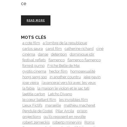
ce
READ MORE
MOTS CLÉS
a cote film
a l’ombre de la republique
carlos saura
carol film
catherine richard
ciné
cinéma
danse
detention
dominique idir
festival reflets
flamenco
flamenco flamenco
forrest gump
Friche Belle de Mai
gyptis cinema
hector film
homosexualité
hong sang soo
in another countru
jake gavin
jose vieira
j’avancerai vers toi avec les yeux
la fabia
la maison le violon et le sac tati
laetitia carton
Latcho Divano
le cœur battant film
les invisibles film
Lieux Fictifs
marseille
mathieu macheret
Pendule de Costel
Pilar Arcila
prison
projections
qu’ils reposent en revolte
robert zemeckis
roberto minervini
Roms