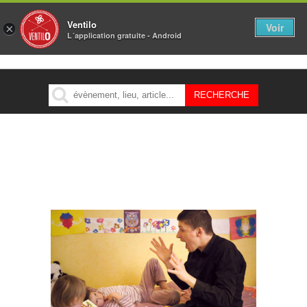
Ventilo
Voir
×
L´application gratuite - Android
MENU