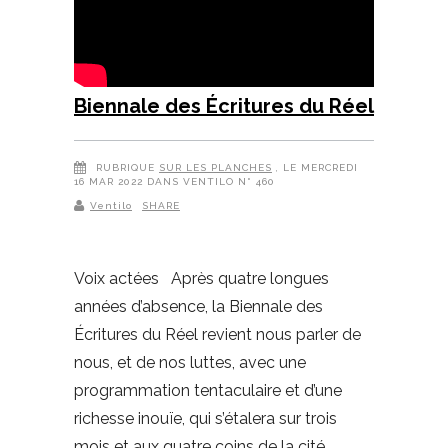
Biennale des Écritures du Réel
RUBRIQUE
SUR LES PLANCHES
, LE MERCREDI
16 MAR 2022 DANS VENTILO N° 460
Ventilo
SHARE
Voix actées Après quatre longues
années d’absence, la Biennale des
Écritures du Réel revient nous parler de
nous, et de nos luttes, avec une
programmation tentaculaire et d’une
richesse inouïe, qui s’étalera sur trois
mois et aux quatre coins de la cité