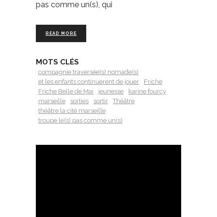
pas comme un(s), qui
READ MORE
MOTS CLÉS
compagnie traversée(s) nomade(s)
et les enfants continuerent de jouer
Friche
Friche Belle de Mai
jeunesse
karine fourcy
marseille
sorties
sortir
Théâtre
théâtre la cité marseille
troupe le(s) pas comme un(s)