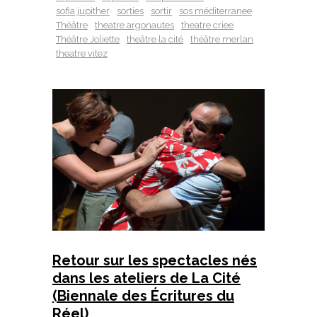
sofia jupither
sorties
sortir
sos méditerranee
Théâtre
theatre argonautes
theatre criee
Théâtre Joliette
theâtre la cité
théâtre merlan
theatre vitez
Retour sur les spectacles nés
dans les ateliers de La Cité
(Biennale des Écritures du
Réel)