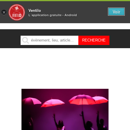
Ventilo
Voir
×
L´application gratuite - Android
MENU