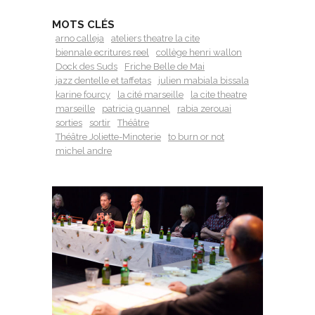
MOTS CLÉS
arno calleja
ateliers theatre la cite
biennale ecritures reel
collège henri wallon
Dock des Suds
Friche Belle de Mai
jazz dentelle et taffetas
julien mabiala bissala
karine fourcy
la cité marseille
la cite theatre
marseille
patricia guannel
rabia zerouai
sorties
sortir
Théâtre
Théâtre Joliette-Minoterie
to burn or not
­michel andre