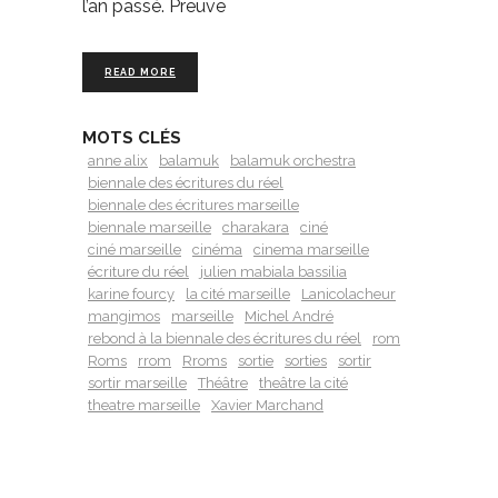
l’an passé. Preuve
READ MORE
MOTS CLÉS
anne alix
balamuk
balamuk orchestra
biennale des écritures du réel
biennale des écritures marseille
biennale marseille
charakara
ciné
ciné marseille
cinéma
cinema marseille
écriture du réel
julien mabiala bassilia
karine fourcy
la cité marseille
Lanicolacheur
mangimos
marseille
Michel André
rebond à la biennale des écritures du réel
rom
Roms
rrom
Rroms
sortie
sorties
sortir
sortir marseille
Théâtre
theâtre la cité
theatre marseille
Xavier Marchand