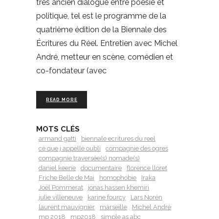
très ancien dialogue entre poésie et
politique, tel est le programme de la
quatrième édition de la Biennale des
Écritures du Réel. Entretien avec Michel
André, metteur en scène, comédien et
co-fondateur (avec
READ MORE
MOTS CLÉS
armand gatti
biennale ecritures du reel
ce que j appelle oubli
compagnie des ogres
compagnie traversée(s) nomade(s)
daniel keene
documentaire
florence lloret
Friche Belle de Mai
homophobie
Iraka
Joël Pommerat
jonas hassen khemiri
julie villeneuve
karine fourcy
Lars Norén
laurent mauvignier
marseille
Michel André
mp 2018
mp2018
simple as abc