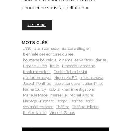
phocéenne sous l’appellation «
READ MORE
MOTS CLÉS
1336
alain damasio
Barbara Stiegler
biennale des écritures du réel
bouziane bouteldja
cinema les varietes
danse
Espace Julien
fralib
Francois Gemenne
frank micheletti
Friche Belle de Mai
guillaume cayet
Hippolyte BD
idio chichava
Joseph Ponthus
julie villeneuve
Julien Pillet
karine fourcy
kubilai khan investigations
Marielle Mace
marseille
Michel André
Nadege Prugnard
scop ti
sorties
sortir
sos méditerranee
Théâtre
Théâtre Joliette
theâtre la cité
Vincent Zabus