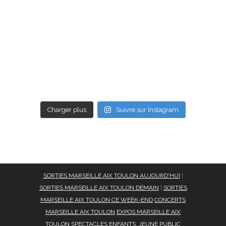
Charger plus
Suivre sur Instagram
SORTIES MARSEILLE AIX TOULON AUJOURD'HUI
|
SORTIES MARSEILLE AIX TOULON DEMAIN
|
SORTIES
MARSEILLE AIX TOULON CE WEEK-END
CONCERTS
MARSEILLE AIX TOULON
EXPOS MARSEILLE AIX
TOULON
SPECTACLES ENFANTS, JEUNE PUBLIC