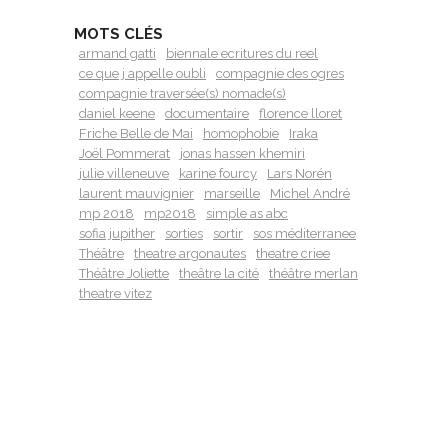
MOTS CLÉS
armand gatti
biennale ecritures du reel
ce que j appelle oubli
compagnie des ogres
compagnie traversée(s) nomade(s)
daniel keene
documentaire
florence lloret
Friche Belle de Mai
homophobie
Iraka
Joël Pommerat
jonas hassen khemiri
julie villeneuve
karine fourcy
Lars Norén
laurent mauvignier
marseille
Michel André
mp 2018
mp2018
simple as abc
sofia jupither
sorties
sortir
sos méditerranee
Théâtre
theatre argonautes
theatre criee
Théâtre Joliette
theâtre la cité
théâtre merlan
theatre vitez