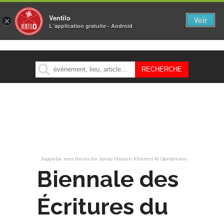
Ventilo
Voir
×
L´application gratuite - Android
MENU
J’appelle mes frères de Jonas Hassen Khemiri © Gondrexon
Biennale des
Écritures du