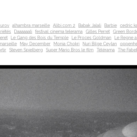
ourov
alhambra marseille
Alibi.com 2
Babak Jalali
Barbie
cedric k
riétés
Daaaaaali
festival cinema telerama
Gilles Perret
Green Bord
eret
Le Gang des Bois du Temple
Le Proces Goldman
Le Regne a
marseille
May December
Monia Chokri
Nuri Bilge Ceylan
oppenh
rtir
Steven Spielberg
Super Mario Bros le film
Télérama
The Fabe