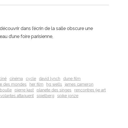
edécouvrir dans l’écrin de la salle obscure une
au d’une foire parisienne,
ciné
cinéma
cycle
david lynch
dune film
re des mondes
her film
hg wells
james cameron
 boulle
pierre kast
planete des singes
rencontres 9e art
volantes attaquent
spielberg
spike jonze