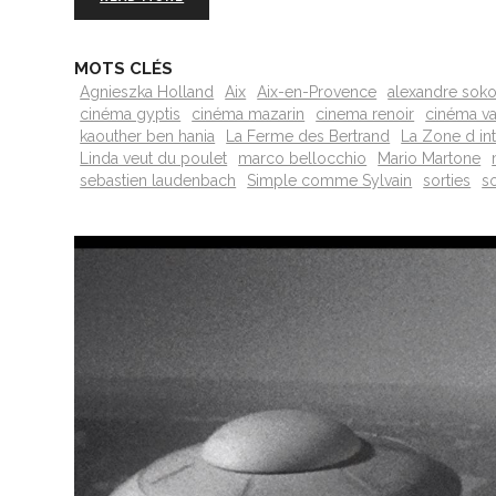
MOTS CLÉS
Agnieszka Holland
Aix
Aix-en-Provence
alexandre sok
cinéma gyptis
cinéma mazarin
cinema renoir
cinéma va
kaouther ben hania
La Ferme des Bertrand
La Zone d int
Linda veut du poulet
marco bellocchio
Mario Martone
sebastien laudenbach
Simple comme Sylvain
sorties
so