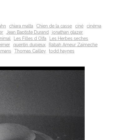
ahn
chiara malta
Chien de la casse
ciné
cinéma
er
Jean Baptiste Durand
jonathan glazer
nimal
Les Filles d Olfa
Les Herbes seches
eimer
quentin dupieux
Rabah Ameur Zaïmeche
lmans
Thomas Cailley
todd haynes