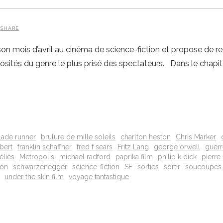
SHARE
e son mois d’avril au cinéma de science-fiction et propose de r
iosités du genre le plus prisé des spectateurs. Dans le chapite
lade runner
brulure de mille soleils
charlton heston
Chris Marker
bert
franklin schaffner
fred f sears
Fritz Lang
george orwell
guer
éliès
Metropolis
michael radford
paprika film
philip k dick
pierre
son
schwarzenegger
science-fiction
SF
sorties
sortir
soucoupes 
under the skin film
voyage fantastique