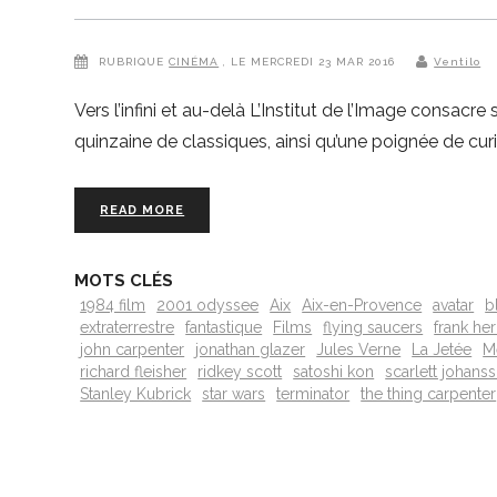
RUBRIQUE
CINÉMA
, LE MERCREDI 23 MAR 2016
Ventilo
Vers l’infini et au-delà L’Institut de l’Image consacr
quinzaine de classiques, ainsi qu’une poignée de cur
READ MORE
MOTS CLÉS
1984 film
2001 odyssee
Aix
Aix-en-Provence
avatar
b
extraterrestre
fantastique
Films
flying saucers
frank her
john carpenter
jonathan glazer
Jules Verne
La Jetée
M
richard fleisher
ridkey scott
satoshi kon
scarlett johans
Stanley Kubrick
star wars
terminator
the thing carpenter