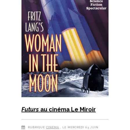
Futurs
au cinéma Le Miroir
RUBRIQUE
CINÉMA
, LE MERCREDI 03 JUIN