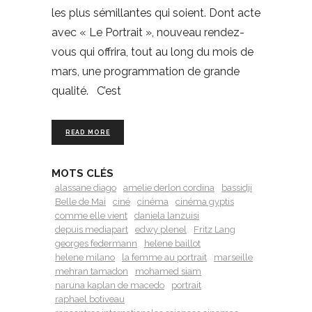
les plus sémillantes qui soient. Dont acte
avec « Le Portrait », nouveau rendez-
vous qui offrira, tout au long du mois de
mars, une programmation de grande
qualité. C’est
READ MORE
MOTS CLÉS
alassane diago
amelie derlon cordina
bassidji
Belle de Mai
ciné
cinéma
cinéma gyptis
comme elle vient
daniela lanzuisi
depuis mediapart
edwy plenel
Fritz Lang
georges federmann
helene baillot
helene milano
la femme au portrait
marseille
mehran tamadon
mohamed siam
naruna kaplan de macedo
portrait
raphael botiveau