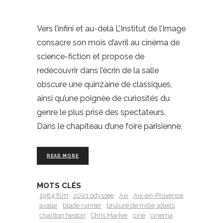
Vers l’infini et au-delà L’Institut de l’Image
consacre son mois d’avril au cinéma de
science-fiction et propose de
redécouvrir dans l’écrin de la salle
obscure une quinzaine de classiques,
ainsi qu’une poignée de curiosités du
genre le plus prisé des spectateurs.
Dans le chapiteau d’une foire parisienne,
READ MORE
MOTS CLÉS
1984 film
2001 odyssee
Aix
Aix-en-Provence
avatar
blade runner
brulure de mille soleils
charlton heston
Chris Marker
ciné
cinéma