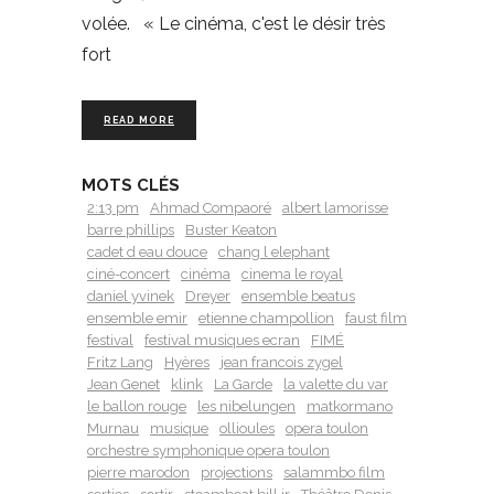
volée. « Le cinéma, c'est le désir très
fort
READ MORE
MOTS CLÉS
2:13 pm
Ahmad Compaoré
albert lamorisse
barre phillips
Buster Keaton
cadet d eau douce
chang l elephant
ciné-concert
cinéma
cinema le royal
daniel yvinek
Dreyer
ensemble beatus
ensemble emir
etienne champollion
faust film
festival
festival musiques ecran
FIMÉ
Fritz Lang
Hyères
jean francois zygel
Jean Genet
klink
La Garde
la valette du var
le ballon rouge
les nibelungen
matkormano
Murnau
musique
ollioules
opera toulon
orchestre symphonique opera toulon
pierre marodon
projections
salammbo film