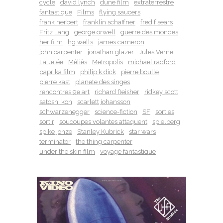
cycle
david lynch
dune film
extraterrestre
fantastique
Films
flying saucers
frank herbert
franklin schaffner
fred f sears
Fritz Lang
george orwell
guerre des mondes
her film
hg wells
james cameron
john carpenter
jonathan glazer
Jules Verne
La Jetée
Méliès
Metropolis
michael radford
paprika film
philip k dick
pierre boulle
pierre kast
planete des singes
rencontres 9e art
richard fleisher
ridkey scott
satoshi kon
scarlett johansson
schwarzenegger
science-fiction
SF
sorties
sortir
soucoupes volantes attaquent
spielberg
spike jonze
Stanley Kubrick
star wars
terminator
the thing carpenter
under the skin film
voyage fantastique