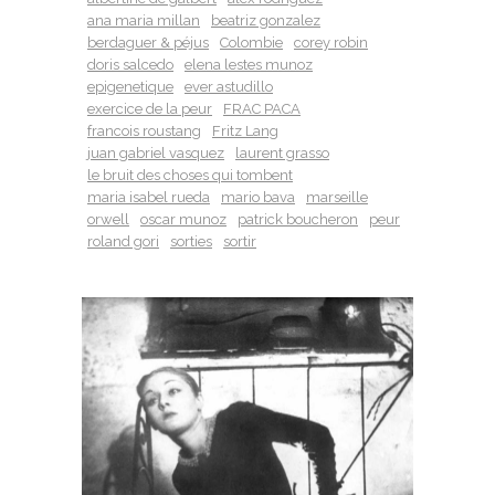
ana maria millan
beatriz gonzalez
berdaguer & péjus
Colombie
corey robin
doris salcedo
elena lestes munoz
epigenetique
ever astudillo
exercice de la peur
FRAC PACA
francois roustang
Fritz Lang
juan gabriel vasquez
laurent grasso
le bruit des choses qui tombent
maria isabel rueda
mario bava
marseille
orwell
oscar munoz
patrick boucheron
peur
roland gori
sorties
sortir