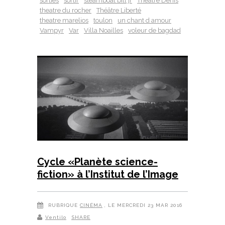
sorties
sortir
steamboat bill jr
Théâtre Denis
theatre du rocher
Théâtre Liberté
theatre marelios
toulon
un chant d amour
Vampyr
Var
Villa Noailles
voleur de bagdad
Cycle «Planète science-
fiction» à l’Institut de l’Image
RUBRIQUE
CINÉMA
, LE MERCREDI 23 MAR 2016
Ventilo
SHARE