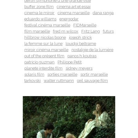
berlin symphonie d une grande ville
buffer zone film
cinema art et essai
cinema le miroir
cinema marseille
dana ranga
eduardo williams
energodar
festival cinéma marseille
FIDMarseille
film marseille
fred m wilcox
Fritz Lang
futurs
hillbrow nicolas boone
joseph strick
la femme sur la lune
louidgi beltrame
miroir cinéma marseille
nostalgie de la lumière
out of the présent film
panos h koutras
patricio guzman
Philippe Petit
planete interdite film
sidney meyers
solaris film
sorties marseille
sortir marseille
tarkovski
walter ruttmann
œil sauvage film