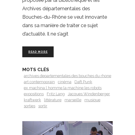
proposée par la Bibliothèque et les
Archives départementales des
Bouches-du-Rhône se veut innovante
dans sa manière de traiter ce sujet
d’actualité. Il ne s’agit
READ MORE
MOTS CLÉS
archives departementales des bouches du rhone
art contemporain
cinéma
Daft Punk
ex machina l homme la machine les robots
expositions
Fritz Lang
Jacques Windenberger
kraftwerk
littérature
marseille
musique
sorties
sortir