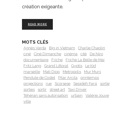
création exigeante.
READ MORE
MOTS CLÉS
Agnès Varda
Big in Vietnam
Charlie Chaplin
ciné
Ciné Dimanche
cinéma
cité
De Niro
documentaire
Friche
Friche La Belle de Mai
Fritz Lang
Grand Littoral
Gyptis
Le Kid
marseille
Mati Diop
Metropolis
Mur Murs
Pendule de Costel
Pilar Arcila
printemps
projections
rue
Scorsese
Sepideh Farsi
sortie
sorties
sortir
street art
Taxi Driver
Téhéran sans autorisation
urbain
Valérie Jouve
ville