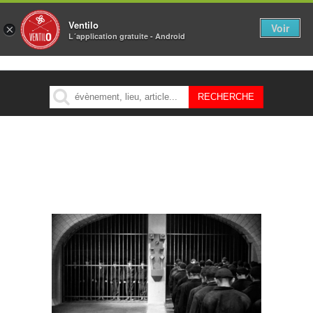
Ventilo
Voir
×
L´application gratuite - Android
MENU