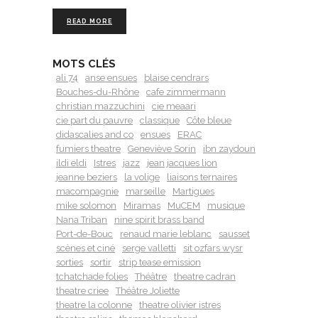
READ MORE
MOTS CLÉS
ali 74
anse ensues
blaise cendrars
Bouches-du-Rhône
cafe zimmermann
christian mazzuchini
cie meaari
cie part du pauvre
classique
Côte bleue
didascalies and co
ensues
ERAC
fumiers theatre
Geneviève Sorin
ibn zaydoun
ildi eldi
Istres
jazz
jean jacques lion
jeanne beziers
la volige
liaisons ternaires
macompagnie
marseille
Martigues
mike solomon
Miramas
MuCEM
musique
Nana Triban
nine spirit brass band
Port-de-Bouc
renaud marie leblanc
sausset
scènes et ciné
serge valletti
sit ozfars wysr
sorties
sortir
strip tease emission
tchatchade folies
Théâtre
theatre cadran
theatre criee
Théâtre Joliette
theatre la colonne
theatre olivier istres