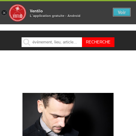
Ventilo
Voir
×
L´application gratuite - Android
MENU