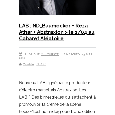
LAB : ND_Baumecker + Reza
Athar + Abstraxion > le 1/04 au
Cabaret Aléatoire
RUBRIQUE
MULTIPISTE
, LE MERCREDI 23 MAR
2016
Ventilo
SHARE
Nouveau LAB signé par le producteur
d’électro marseillais Abstraxion. Les
LAB ? Des bimestrielles qui s’attachent à
promouvoir la crème de la scène
house/techno underground. Une édition