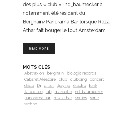
des plus « club » : nd_baumecker a
notamment été résident du
Berghain/Panorama Bar, lorsque Reza
Athar fait bouger le tout Amsterdam.
READ MORE
MOTS CLÉS
Abstraxion
berghain
biologic records
Cabaret Aléatoire
club
clubbing
concert
disco
Dj
dj set
djaying
électro
funk
italo disco
lab
marseille
nd_baumecker
panorama bar
reza athar
sorties
sortir
techno