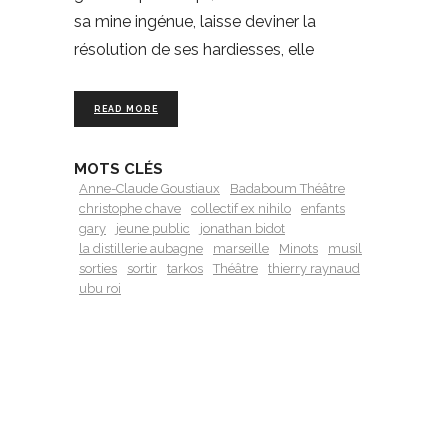
sa mine ingénue, laisse deviner la
résolution de ses hardiesses, elle
READ MORE
MOTS CLÉS
Anne-Claude Goustiaux
Badaboum Théâtre
christophe chave
collectif ex nihilo
enfants
gary
jeune public
jonathan bidot
la distillerie aubagne
marseille
Minots
musil
sorties
sortir
tarkos
Théâtre
thierry raynaud
ubu roi