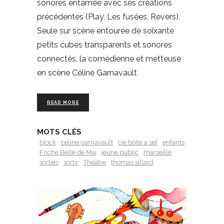
sonores entamée avec ses créations
précédentes (Play, Les fusées, Revers).
Seule sur scène entourée de soixante
petits cubes transparents et sonores
connectés, la comédienne et metteuse
en scène Céline Garnavault
READ MORE
MOTS CLÉS
block
celine garnavault
cie boite a sel
enfants
Friche Belle de Mai
jeune public
marseille
sorties
sortir
Théâtre
thomas sillard