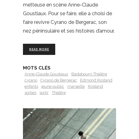
metteuse en scène Anne-Claude
Goustiaux. Pour se faire, elle a choisi de
faire revivre Cyrano de Bergerac, son
nez péninsulaire et ses histoires d’amour,
READ MORE
MOTS CLÉS
Anne-Claude Goustiaux
Badaboum Théâtre
cyrano
Cyrano de Bergerac
Edmond Rostand
enfants
jeune public
marseille
Rostand
sorties
sortir
Théâtre