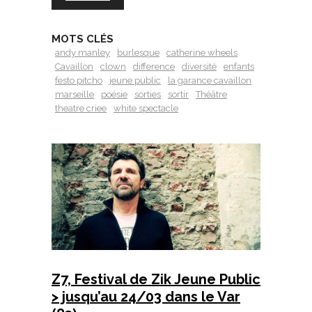
MOTS CLÉS
andy manley
burlesque
catherine wheels
Cavaillon
clown
difference
diversité
enfants
festo pitcho
jeune public
la garance cavaillon
marseille
poésie
sorties
sortir
Théâtre
theatre criee
white spectacle
Z7, Festival de Zik Jeune Public
> jusqu’au 24/03 dans le Var