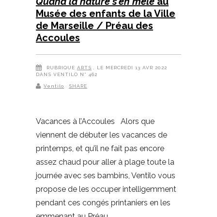
Quand la nature s’en mêle
au
Musée des enfants de la Ville
de Marseille / Préau des
Accoules
RUBRIQUE
ARTS
, LE MERCREDI 13 AVR 2022
DANS VENTILO N° 462
Ventilo
SHARE
Vacances à l’Accoules Alors que
viennent de débuter les vacances de
printemps, et qu’il ne fait pas encore
assez chaud pour aller à plage toute la
journée avec ses bambins, Ventilo vous
propose de les occuper intelligemment
pendant ces congés printaniers en les
emmenant au Préau