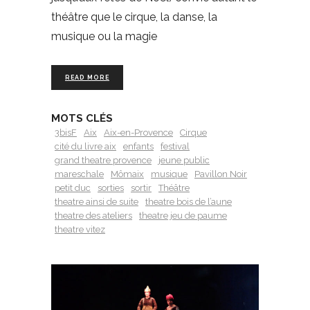
théâtre que le cirque, la danse, la
musique ou la magie
READ MORE
MOTS CLÉS
3bisF
Aix
Aix-en-Provence
Cirque
cité du livre aix
enfants
festival
grand theatre provence
jeune public
mareschale
Mômaix
musique
Pavillon Noir
petit duc
sorties
sortir
Théâtre
theatre ainsi de suite
theatre bois de l’aune
theatre des ateliers
theatre jeu de paume
theatre vitez