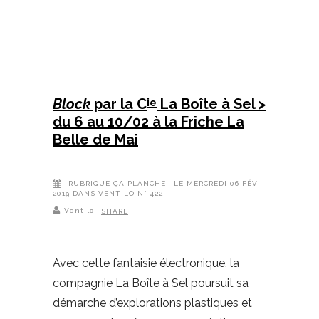
Block
par la C
La Boîte à Sel >
ie
du 6 au 10/02 à la Friche La
Belle de Mai
RUBRIQUE
ÇA PLANCHE
, LE MERCREDI 06 FÉV
2019 DANS VENTILO N° 422
Ventilo
SHARE
Avec cette fantaisie électronique, la
compagnie La Boîte à Sel poursuit sa
démarche d’explorations plastiques et