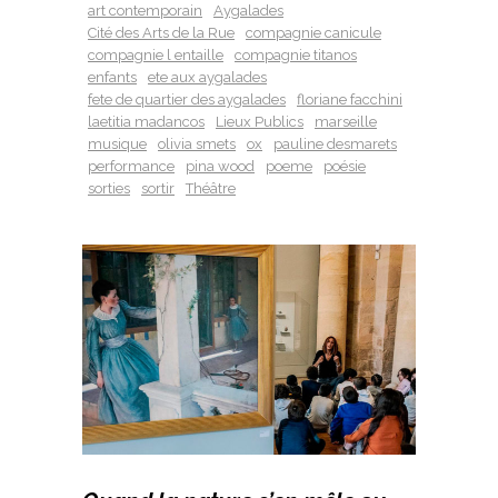
art contemporain
Aygalades
Cité des Arts de la Rue
compagnie canicule
compagnie l entaille
compagnie titanos
enfants
ete aux aygalades
fete de quartier des aygalades
floriane facchini
laetitia madancos
Lieux Publics
marseille
musique
olivia smets
ox
pauline desmarets
performance
pina wood
poeme
poésie
sorties
sortir
Théâtre