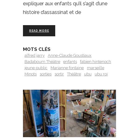
expliquer aux enfants qu’il s’agit d’une
histoire d’assassinat et de
READ MORE
MOTS CLÉS
alfred jarry
Anne-Claude Goustiaux
Badaboum Théâtre
enfants
fabien hintenoch
jeune public
Marianne fontaine
marseille
Minots
sorties
sortir
Théâtre
ubu
ubu roi