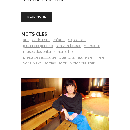
READ MORE
MOTS CLÉS
arts
Carlo Loth
enfants
exposition
giuseppe penone
Jan van Kessel
marseille
musee des enfants marseille
preau des accoules
quand la nature s en mele
Soria Makti
sorties
sortir
victor brauner