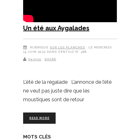
Un été aux Aygalades
RUBRIQUE
SUR LES PLANCHES
, LE MERCREDI
15 JUIN 2022 DANS VENTILO N° 466
Ventilo
SHARE
L’été de la régalade L’annonce de l’été
ne veut pas juste dire que les
moustiques sont de retour
READ MORE
MOTS CLÉS