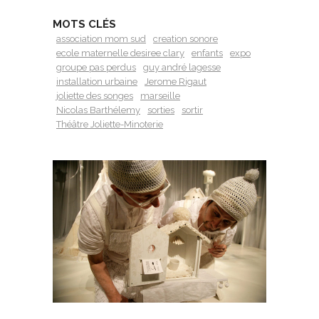
MOTS CLÉS
association mom sud
creation sonore
ecole maternelle desiree clary
enfants
expo
groupe pas perdus
guy andré lagesse
installation urbaine
Jerome Rigaut
joliette des songes
marseille
Nicolas Barthélemy
sorties
sortir
Théâtre Joliette-Minoterie