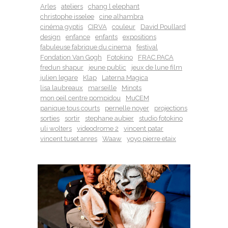
Arles
ateliers
chang l elephant
christophe isselee
cine alhambra
cinéma gyptis
CIRVA
couleur
David Poullard
design
enfance
enfants
expositions
fabuleuse fabrique du cinema
festival
Fondation Van Gogh
Fotokino
FRAC PACA
fredun shapur
jeune public
jeux de lune film
julien legare
Klap
Laterna Magica
lisa laubreaux
marseille
Minots
mon oeil centre pompidou
MuCEM
panique tous courts
pernelle noyer
projections
sorties
sortir
stephane aubier
studio fotokino
uli wolters
videodrome 2
vincent patar
vincent tuset anres
Waaw
yoyo pierre etaix