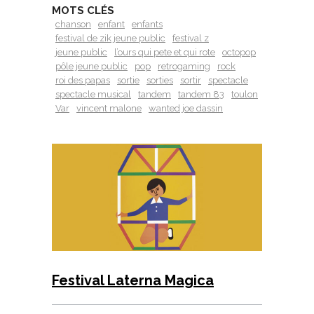
MOTS CLÉS
chanson
enfant
enfants
festival de zik jeune public
festival z
jeune public
l’ours qui pete et qui rote
octopop
pôle jeune public
pop
retrogaming
rock
roi des papas
sortie
sorties
sortir
spectacle
spectacle musical
tandem
tandem 83
toulon
Var
vincent malone
wanted joe dassin
Festival Laterna Magica