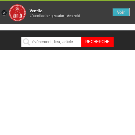
Ventilo
Voir
×
L´application gratuite - Android
MENU