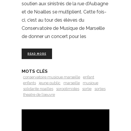
soutien aux sinistrés de la rue d’Aubagne
et de Noailles se multiplient. Cette fois-
ci, c’est au tour des élèves du
Conservatoire de Musique de Marseille
de donner un concert pour les
READ MORE
MOTS CLÉS
conservatoire musique marseille
enfant
enfants
jeune public
marseille
musique
solidarite noailles
soroptimistes
sortie
sorties
theatre de l’oeuvre