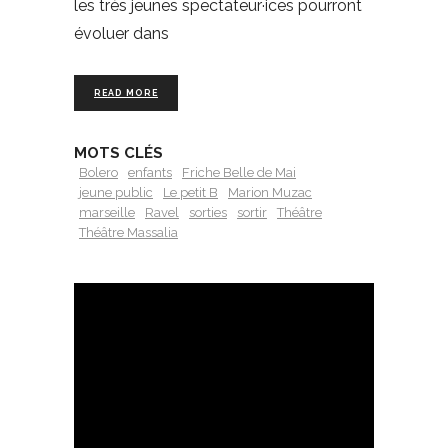
les très jeunes spectateur·ices pourront
évoluer dans
READ MORE
MOTS CLÉS
Bolero
enfants
Friche Belle de Mai
jeune public
Le petit B
Marion Muzac
marseille
Ravel
sorties
sortir
Théâtre
Théâtre Massalia