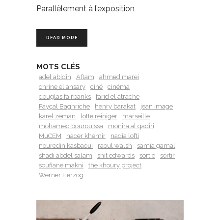
Parallèlement à l’exposition
READ MORE
MOTS CLÉS
adel abidin
Aflam
ahmed marei
chrine el ansary
ciné
cinéma
douglas fairbanks
farid el atrache
Fayçal Baghriche
henry barakat
jean image
karel zeman
lotte reiniger
marseille
mohamed bourouissa
monira al qadiri
MuCEM
nacer khemir
nadia lofti
nouredin kasbaoui
raoul walsh
samia gamal
shadi abdel salam
snit edwards
sortie
sortir
soufiane makni
the khoury project
Werner Herzog