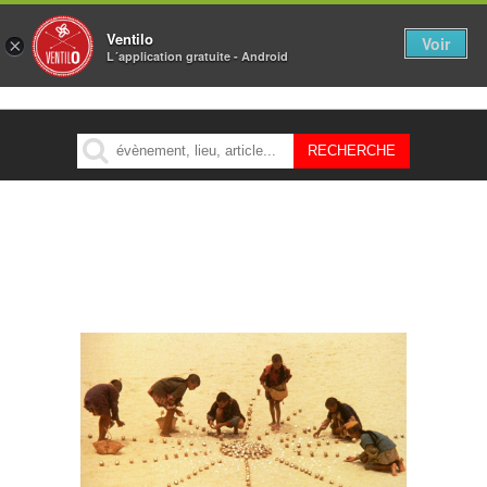
Ventilo
Voir
×
L´application gratuite - Android
MENU