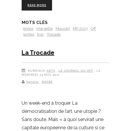
READ MORE
MOTS CLÉS
expos
marseille
Mouvart
MP 2013
Off
sorties
troc
Trocade
La Trocade
RUBRIQUE
ARTS
,
LE JOURNAL DU OFF
, LE
MERCREDI 23 NOV 2011
Ventilo
SHARE
Un week-end à troquer La
démocratisation de l’art, une utopie ?
Sans doute. Mais « à quoi servirait une
capitale européenne de la culture si ce