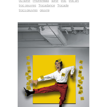
où sortir
Phonkhead
sortir
troc
troc art
troc œuvres
Trocadance
Trocade
trocs œuvres
œuvre