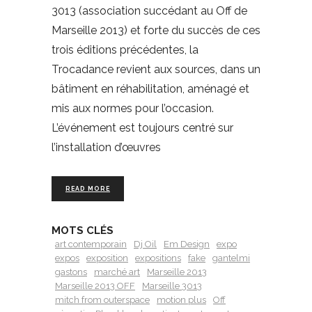
3013 (association succédant au Off de
Marseille 2013) et forte du succès de ces
trois éditions précédentes, la
Trocadance revient aux sources, dans un
bâtiment en réhabilitation, aménagé et
mis aux normes pour l’occasion.
L’événement est toujours centré sur
l’installation d’œuvres
READ MORE
MOTS CLÉS
art contemporain
Dj Oil
Em Design
expo
expos
exposition
expositions
fake
gantelmi
gastons
marché art
Marseille 2013
Marseille 2013 OFF
Marseille 3013
mitch from outerspace
motion plus
Off