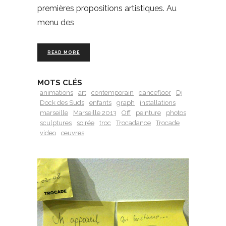
premières propositions artistiques. Au
menu des
READ MORE
MOTS CLÉS
animations
art
contemporain
dancefloor
Dj
Dock des Suds
enfants
graph
installations
marseille
Marseille 2013
Off
peinture
photos
sculptures
soirée
troc
Trocadance
Trocade
video
œuvres