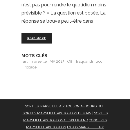
n’est pas pour rendre le quotidien moins
prévisible ? » La question est posée. La
réponse se trouve peut-être dans
READ MORE
MOTS CLÉS
art
marseille
MP 2013
Off
Traquandi
troc
Trocade
SORTIES MARSEILLE AIX TOULON AUJOURD'HUI
|
SORTIES MARSEILLE AIX TOULON DEMAIN
|
SORTIES
MARSEILLE AIX TOULON CE WEEK-END
CONCERTS
MARSEILLE AIX TOULON
EXPOS MARSEILLE AIX