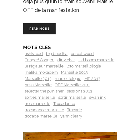
déjà plus qu’un lointain souvenir. Mais le
OFF de la manifestation
READ MORE
MOTS CLÉS
ashkabad
big buddha
boreal wood
Conger! Conger!
dirty elvis
kid boom marseille
le régaleur marseille
loto marseillologie
malika mokadem
Marseille 2013
Marseille 3013
marseillologie
MP 2013
nova Marseille
OFF Marseille 2013
selecter the punisher
sessions 3013
sorties marseille
sortir marseille
swan ink
troc marseille
Trocadance
trocadance marseille
Trocade
trocade marseille
yann cleary