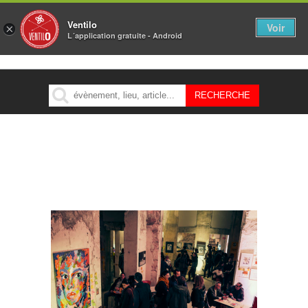
Ventilo
Voir
×
L´application gratuite - Android
MENU