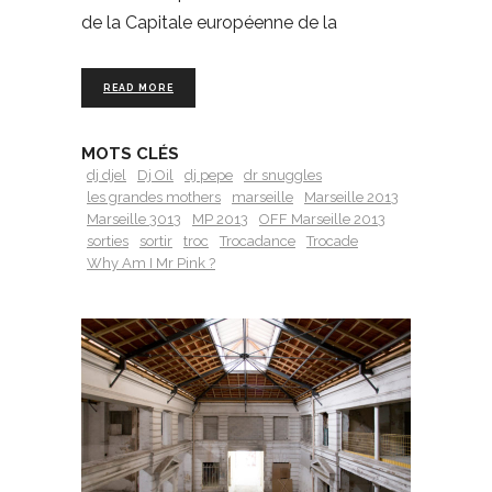
de la Capitale européenne de la
READ MORE
MOTS CLÉS
dj djel
Dj Oil
dj pepe
dr snuggles
les grandes mothers
marseille
Marseille 2013
Marseille 3013
MP 2013
OFF Marseille 2013
sorties
sortir
troc
Trocadance
Trocade
Why Am I Mr Pink ?