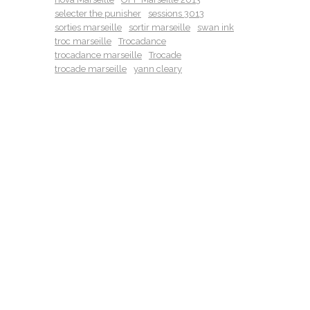
selecter the punisher
sessions 3013
sorties marseille
sortir marseille
swan ink
troc marseille
Trocadance
trocadance marseille
Trocade
trocade marseille
yann cleary