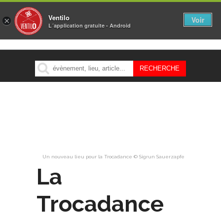
Ventilo
Voir
×
L´application gratuite - Android
MENU
Un nouveau lieu pour la Trocadance © Sigrun Sauerzapfe
La
Trocadance