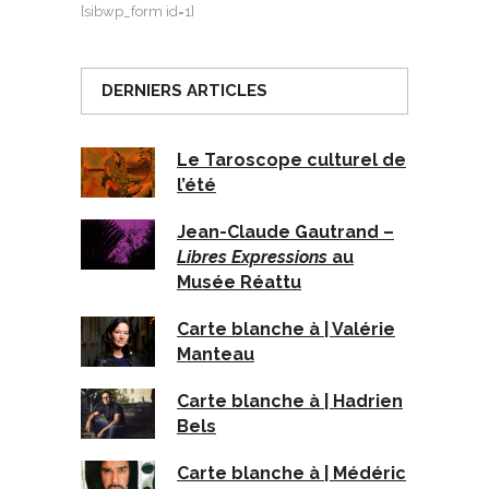
[sibwp_form id=1]
DERNIERS ARTICLES
Le Taroscope culturel de
l’été
Jean-Claude Gautrand –
Libres Expressions
au
Musée Réattu
Carte blanche à | Valérie
Manteau
Carte blanche à | Hadrien
Bels
Carte blanche à | Médéric