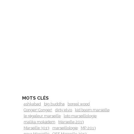
MOTS CLÉS
ashkabad
big buddha
boreal wood
Conger! Conger!
dirty elvis
kid boom marseille
le régaleur marseille
loto marseillologie
malika mokadem
Marseille 2013
Marseille 3013
marseillologie
MP 2013
nova Marseille
OFF Marseille 2013