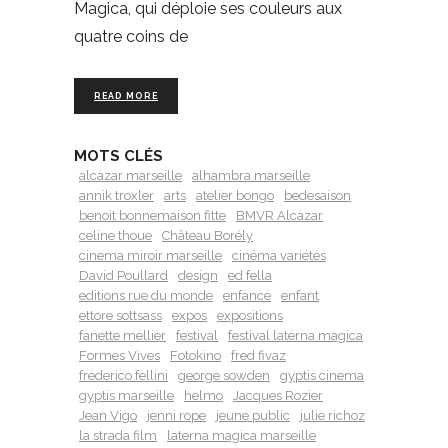
Magica, qui déploie ses couleurs aux
quatre coins de
READ MORE
MOTS CLÉS
alcazar marseille
alhambra marseille
annik troxler
arts
atelier bongo
bedesaison
benoit bonnemaison fitte
BMVR Alcazar
celine thoue
Château Borély
cinema miroir marseille
cinéma variétés
David Poullard
design
ed fella
editions rue du monde
enfance
enfant
ettore sottsass
expos
expositions
fanette mellier
festival
festival laterna magica
Formes Vives
Fotokino
fred fivaz
frederico fellini
george sowden
gyptis cinema
gyptis marseille
helmo
Jacques Rozier
Jean Vigo
jenni rope
jeune public
julie richoz
la strada film
laterna magica marseille