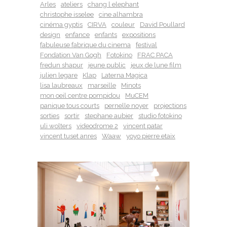
Arles
ateliers
chang l elephant
christophe isselee
cine alhambra
cinéma gyptis
CIRVA
couleur
David Poullard
design
enfance
enfants
expositions
fabuleuse fabrique du cinema
festival
Fondation Van Gogh
Fotokino
FRAC PACA
fredun shapur
jeune public
jeux de lune film
julien legare
Klap
Laterna Magica
lisa laubreaux
marseille
Minots
mon oeil centre pompidou
MuCEM
panique tous courts
pernelle noyer
projections
sorties
sortir
stephane aubier
studio fotokino
uli wolters
videodrome 2
vincent patar
vincent tuset anres
Waaw
yoyo pierre etaix