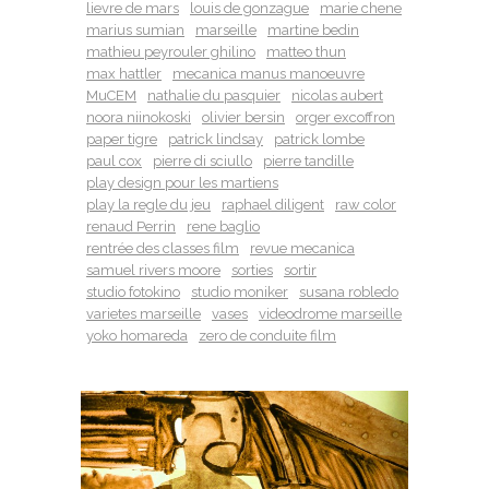
lievre de mars
louis de gonzague
marie chene
marius sumian
marseille
martine bedin
mathieu peyrouler ghilino
matteo thun
max hattler
mecanica manus manoeuvre
MuCEM
nathalie du pasquier
nicolas aubert
noora niinokoski
olivier bersin
orger excoffron
paper tigre
patrick lindsay
patrick lombe
paul cox
pierre di sciullo
pierre tandille
play design pour les martiens
play la regle du jeu
raphael diligent
raw color
renaud Perrin
rene baglio
rentrée des classes film
revue mecanica
samuel rivers moore
sorties
sortir
studio fotokino
studio moniker
susana robledo
varietes marseille
vases
videodrome marseille
yoko homareda
zero de conduite film