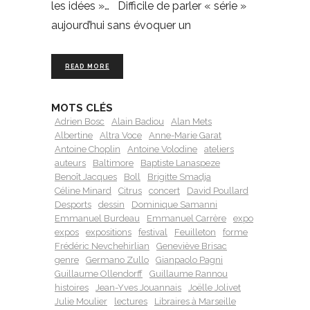
les idées »… Difficile de parler « série »
aujourd’hui sans évoquer un
READ MORE
MOTS CLÉS
Adrien Bosc
Alain Badiou
Alan Mets
Albertine
Altra Voce
Anne-Marie Garat
Antoine Choplin
Antoine Volodine
ateliers
auteurs
Baltimore
Baptiste Lanaspeze
Benoît Jacques
Boll
Brigitte Smadja
Céline Minard
Citrus
concert
David Poullard
Desports
dessin
Dominique Samanni
Emmanuel Burdeau
Emmanuel Carrère
expo
expos
expositions
festival
Feuilleton
forme
Frédéric Nevchehirlian
Geneviève Brisac
genre
Germano Zullo
Gianpaolo Pagni
Guillaume Ollendorff
Guillaume Rannou
histoires
Jean-Yves Jouannais
Joëlle Jolivet
Julie Moulier
lectures
Libraires à Marseille