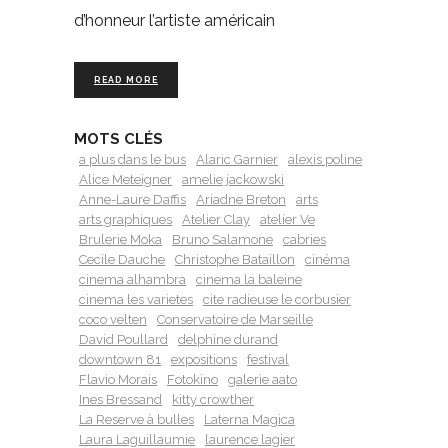
d’honneur l’artiste américain
READ MORE
MOTS CLÉS
a plus dans le bus
Alaric Garnier
alexis poline
Alice Meteigner
amelie jackowski
Anne-Laure Daffis
Ariadne Breton
arts
arts graphiques
Atelier Clay
atelier Ve
Brulerie Moka
Bruno Salamone
cabries
Cecile Dauche
Christophe Bataillon
cinéma
cinema alhambra
cinema la baleine
cinema les varietes
cite radieuse le corbusier
coco velten
Conservatoire de Marseille
David Poullard
delphine durand
downtown 81
expositions
festival
Flavio Morais
Fotokino
galerie aato
Ines Bressand
kitty crowther
La Reserve à bulles
Laterna Magica
Laura Laguillaumie
laurence lagier