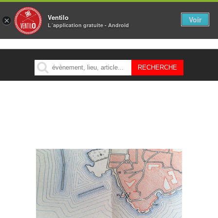
Ventilo
Voir
×
L´application gratuite - Android
MENU