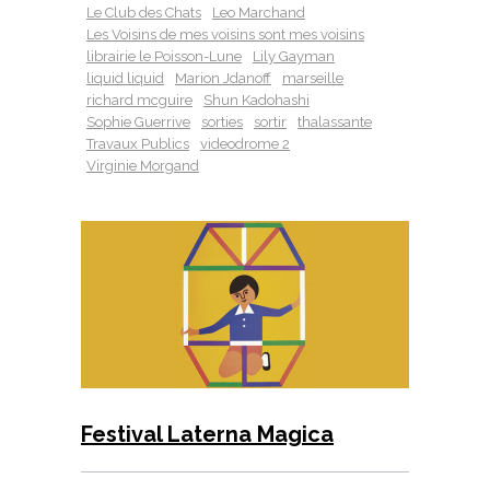
Le Club des Chats
Leo Marchand
Les Voisins de mes voisins sont mes voisins
librairie le Poisson-Lune
Lily Gayman
liquid liquid
Marion Jdanoff
marseille
richard mcguire
Shun Kadohashi
Sophie Guerrive
sorties
sortir
thalassante
Travaux Publics
videodrome 2
Virginie Morgand
Festival Laterna Magica