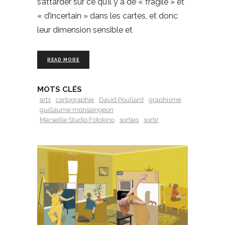
s’attarder sur ce qu’il y a de « fragile » et
« d’incertain » dans les cartes, et donc
leur dimension sensible et
READ MORE
MOTS CLÉS
arts
cartographie
David Poullard
graphisme
guillaume monsaingeon
Marseille Studio Fotokino
sorties
sortir