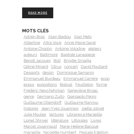
READ MORE
MOTS CLÉS
Adrien Bosc
Alain Badiou
Alan Mets
Albertine
Altra Voce
Anne-Marie Garat
Antoine Choplin
Antoine Volodine
ateliers
auteurs
Baltimore
Baptiste Lanaspeze
Benoît Jacques
Boll
Brigitte Smadja
Céline Minard
Citrus
concert
David Poullard
Desports
dessin
Dominique Samanni
Emmanuel Burdeau
Emmanuel Carrère
expo
expos
expositions
festival
Feuilleton
forme
Frédéric Nevchehirlian
Geneviève Brisac
genre
Germano Zullo
Gianpaolo Pagni
Guillaume Ollendorff
Guillaume Rannou
histoires
Jean-Yves Jouannais
Joëlle Jolivet
Julie Moulier
lectures
Libraires à Marseille
Lionel Shriver
littérature
Littorales
Livres
Marcel Jouannaud
Marie-Hélène Bacqué
marseille
Nicolette Humbert
Pascale Estellon