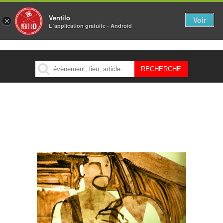
Ventilo
Voir
×
L´application gratuite - Android
MENU