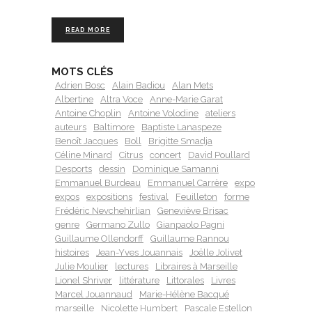
READ MORE
MOTS CLÉS
Adrien Bosc
Alain Badiou
Alan Mets
Albertine
Altra Voce
Anne-Marie Garat
Antoine Choplin
Antoine Volodine
ateliers
auteurs
Baltimore
Baptiste Lanaspeze
Benoît Jacques
Boll
Brigitte Smadja
Céline Minard
Citrus
concert
David Poullard
Desports
dessin
Dominique Samanni
Emmanuel Burdeau
Emmanuel Carrère
expo
expos
expositions
festival
Feuilleton
forme
Frédéric Nevchehirlian
Geneviève Brisac
genre
Germano Zullo
Gianpaolo Pagni
Guillaume Ollendorff
Guillaume Rannou
histoires
Jean-Yves Jouannais
Joëlle Jolivet
Julie Moulier
lectures
Libraires à Marseille
Lionel Shriver
littérature
Littorales
Livres
Marcel Jouannaud
Marie-Hélène Bacqué
marseille
Nicolette Humbert
Pascale Estellon