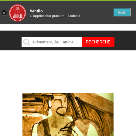
Ventilo
Voir
×
L´application gratuite - Android
MENU