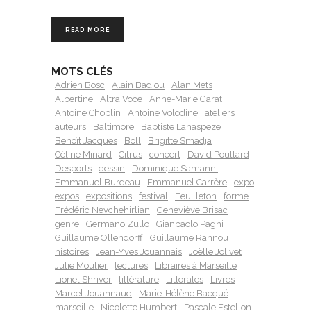
READ MORE
MOTS CLÉS
Adrien Bosc
Alain Badiou
Alan Mets
Albertine
Altra Voce
Anne-Marie Garat
Antoine Choplin
Antoine Volodine
ateliers
auteurs
Baltimore
Baptiste Lanaspeze
Benoît Jacques
Boll
Brigitte Smadja
Céline Minard
Citrus
concert
David Poullard
Desports
dessin
Dominique Samanni
Emmanuel Burdeau
Emmanuel Carrère
expo
expos
expositions
festival
Feuilleton
forme
Frédéric Nevchehirlian
Geneviève Brisac
genre
Germano Zullo
Gianpaolo Pagni
Guillaume Ollendorff
Guillaume Rannou
histoires
Jean-Yves Jouannais
Joëlle Jolivet
Julie Moulier
lectures
Libraires à Marseille
Lionel Shriver
littérature
Littorales
Livres
Marcel Jouannaud
Marie-Hélène Bacqué
marseille
Nicolette Humbert
Pascale Estellon