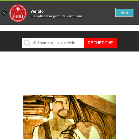
Ventilo
Voir
×
L´application gratuite - Android
MENU