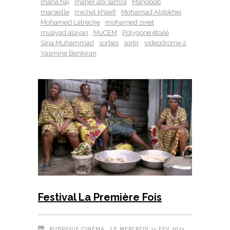
maha haj
maher abi samra
Mandoob
marseille
michel khleifi
Mohamad Aldokhei
Mohamed Latreche
mohamed zinet
muayad alayan
MuCEM
Polygone étoilé
Sina Muhammad
sorties
sortir
videodrome 2
Yasmine Benkiran
Festival La Première Fois
RUBRIQUE
CINÉMA
, LE MERCREDI 14 FÉV 2024