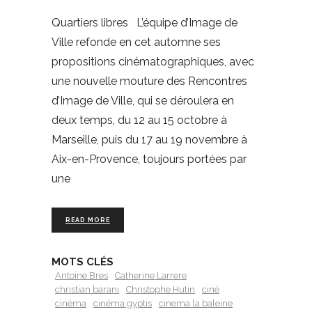
Quartiers libres L’équipe d’Image de
Ville refonde en cet automne ses
propositions cinématographiques, avec
une nouvelle mouture des Rencontres
d’Image de Ville, qui se déroulera en
deux temps, du 12 au 15 octobre à
Marseille, puis du 17 au 19 novembre à
Aix-en-Provence, toujours portées par
une
READ MORE
MOTS CLÉS
Antoine Bres
Catherine Larrere
christian barani
Christophe Hutin
ciné
cinéma
cinéma gyptis
cinema la baleine