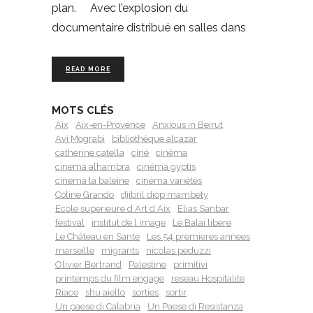
plan. Avec l’explosion du
documentaire distribué en salles dans
READ MORE
MOTS CLÉS
Aix
Aix-en-Provence
Anxious in Beirut
Avi Mograbi
bibliothèque alcazar
catherine catella
ciné
cinéma
cinema alhambra
cinéma gyptis
cinema la baleine
cinéma variétés
Coline Grando
djibril diop mambety
Ecole superieure d Art d Aix
Elias Sanbar
festival
institut de l image
Le Balai libere
Le Château en Sante
Les 54 premieres annees
marseille
migrants
nicolas peduzzi
Olivier Bertrand
Palestine
primitivi
printemps du film engage
reseau Hospitalite
Riace
shu aiello
sorties
sortir
Un paese di Calabria
Un Paese di Resistanza