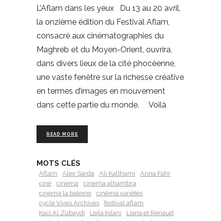
L’Aflam dans les yeux Du 13 au 20 avril,
la onzième édition du Festival Aflam,
consacré aux cinématographies du
Maghreb et du Moyen-Orient, ouvrira,
dans divers lieux de la cité phocéenne,
une vaste fenêtre sur la richesse créative
en termes d’images en mouvement
dans cette partie du monde. Voilà
READ MORE
MOTS CLÉS
Aflam
Alex Sarda
Ali Kalthami
Anna Fahr
ciné
cinéma
cinema alhambra
cinema la baleine
cinéma variétés
cycle Vives Archives
festival aflam
Kais Al Zubaydi
Leila Kilani
Liana et Renaud