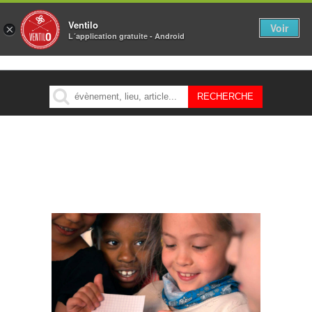
Ventilo
Voir
×
L´application gratuite - Android
MENU