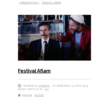
videodrome 2
Zakaria Jaber
Festival Aflam
RUBRIQUE
CINÉMA
, LE MERCREDI 13 MAR 2024
DANS VENTILO N° 495
Ventilo
SHARE