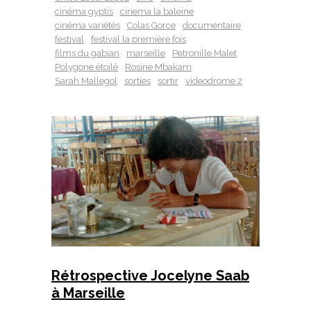
cinéma gyptis
cinema la baleine
cinéma variétés
Colas Gorce
documentaire
festival
festival la première fois
films du gabian
marseille
Petronille Malet
Polygone étoilé
Rosine Mbakam
Sarah Mallegol
sorties
sortir
videodrome 2
Rétrospective Jocelyne Saab
à Marseille