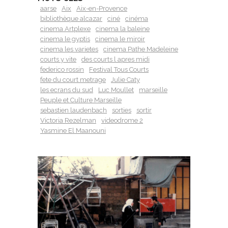
aarse
Aix
Aix-en-Provence
bibliothèque alcazar
ciné
cinéma
cinema Artplexe
cinema la baleine
cinema le gyptis
cinema le miroir
cinema les varietes
cinema Pathe Madeleine
courts y vite
des courts l apres midi
federico rossin
Festival Tous Courts
fete du court metrage
Julie Caty
les ecrans du sud
Luc Moullet
marseille
Peuple et Culture Marseille
sebastien laudenbach
sorties
sortir
Victoria Rezelman
videodrome 2
Yasmine El Maanouni