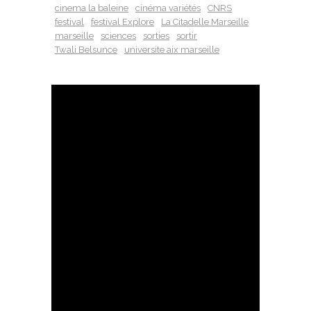
cinema la baleine
cinéma variétés
CNRS
festival
festival Explore
La Citadelle Marseille
marseille
sciences
sorties
sortir
Twali Belsunce
universite aix marseille