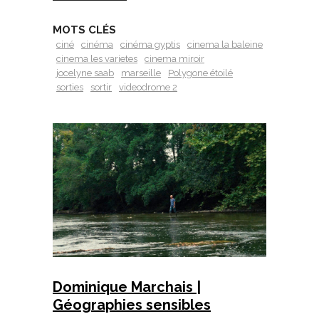
MOTS CLÉS
ciné
cinéma
cinéma gyptis
cinema la baleine
cinema les varietes
cinema miroir
jocelyne saab
marseille
Polygone étoilé
sorties
sortir
videodrome 2
Dominique Marchais |
Géographies sensibles