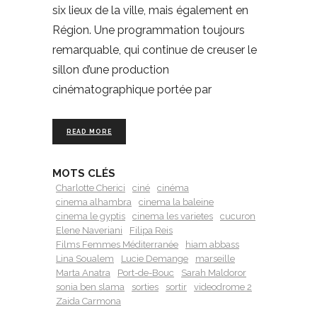
six lieux de la ville, mais également en
Région. Une programmation toujours
remarquable, qui continue de creuser le
sillon d’une production
cinématographique portée par
READ MORE
MOTS CLÉS
Charlotte Cherici
ciné
cinéma
cinema alhambra
cinema la baleine
cinema le gyptis
cinema les varietes
cucuron
Elene Naveriani
Filipa Reis
Films Femmes Méditerranée
hiam abbass
Lina Soualem
Lucie Demange
marseille
Marta Anatra
Port-de-Bouc
Sarah Maldoror
sonia ben slama
sorties
sortir
videodrome 2
Zaida Carmona