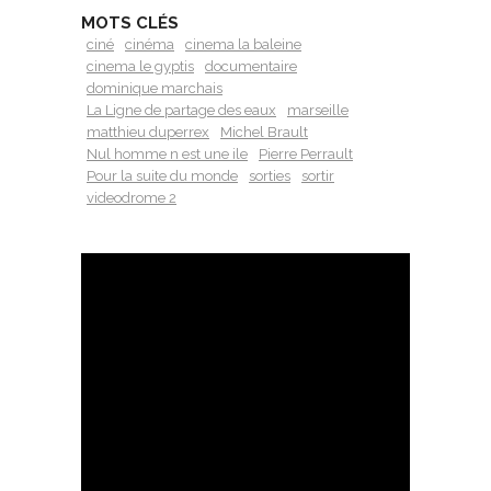
MOTS CLÉS
ciné
cinéma
cinema la baleine
cinema le gyptis
documentaire
dominique marchais
La Ligne de partage des eaux
marseille
matthieu duperrex
Michel Brault
Nul homme n est une ile
Pierre Perrault
Pour la suite du monde
sorties
sortir
videodrome 2