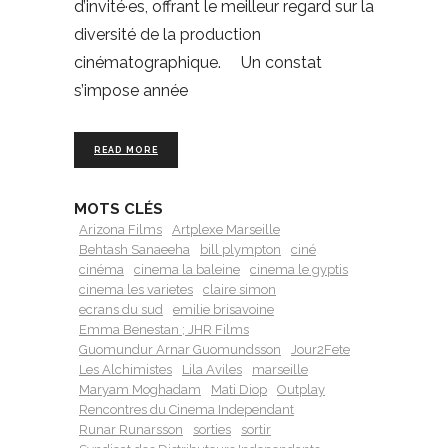
d’invité·es, offrant le meilleur regard sur la
diversité de la production
cinématographique. Un constat
s’impose année
READ MORE
MOTS CLÉS
Arizona Films
Artplexe Marseille
Behtash Sanaeeha
bill plympton
ciné
cinéma
cinema la baleine
cinema le gyptis
cinema les varietes
claire simon
ecrans du sud
emilie brisavoine
Emma Benestan ; JHR Films
Guomundur Arnar Guomundsson
Jour2Fete
Les Alchimistes
Lila Aviles
marseille
Maryam Moghadam
Mati Diop
Outplay
Rencontres du Cinema Independant
Runar Runarsson
sorties
sortir