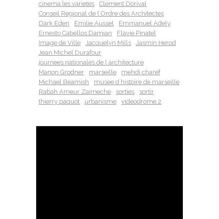
cinema les varietes
Clément Dorival
Conseil Regional de l Ordre des Architectes
Dark Eden
Emilie Aussel
Emmanuel Adely
Ernesto Cabellos Damian
Flavie Pinatel
Image de Ville
Jacquelyn Mills
Jasmin Herod
Jean Michel Durafour
journees nationales de l architecture
Manon Grodner
marseille
mehdi charef
Michael Beamish
musee d histoire de marseille
Rabah Ameur Zaïmeche
sorties
sortir
thierry paquot
urbanisme
videodrome 2