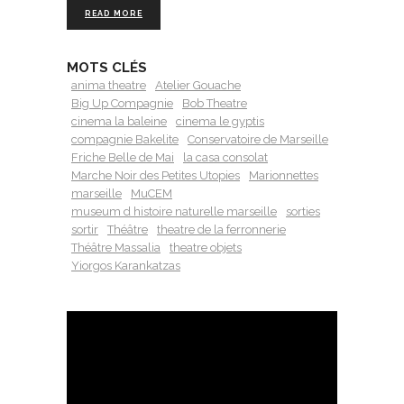
READ MORE
MOTS CLÉS
anima theatre
Atelier Gouache
Big Up Compagnie
Bob Theatre
cinema la baleine
cinema le gyptis
compagnie Bakelite
Conservatoire de Marseille
Friche Belle de Mai
la casa consolat
Marche Noir des Petites Utopies
Marionnettes
marseille
MuCEM
museum d histoire naturelle marseille
sorties
sortir
Théâtre
theatre de la ferronnerie
Théâtre Massalia
theatre objets
Yiorgos Karankatzas