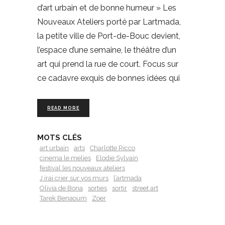
d’art urbain et de bonne humeur » Les
Nouveaux Ateliers porté par Lartmada,
la petite ville de Port-de-Bouc devient,
l’espace d’une semaine, le théâtre d’un
art qui prend la rue de court. Focus sur
ce cadavre exquis de bonnes idées qui
READ MORE
MOTS CLÉS
art urbain
arts
Charlotte Ricco
cinema le melies
Elodie Sylvain
festival les nouveaux ateliers
J irai crier sur vos murs
l’artmada
Olivia de Bona
sorties
sortir
street art
Tarek Benaoum
Zoer