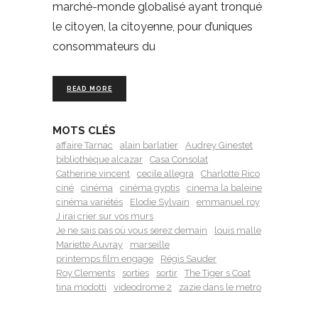
marché-monde globalisé ayant tronqué
le citoyen, la citoyenne, pour d’uniques
consommateurs du
READ MORE
MOTS CLÉS
affaire Tarnac
alain barlatier
Audrey Ginestet
bibliothèque alcazar
Casa Consolat
Catherine vincent
cecile allegra
Charlotte Rico
ciné
cinéma
cinéma gyptis
cinema la baleine
cinéma variétés
Elodie Sylvain
emmanuel roy
J irai crier sur vos murs
Je ne sais pas où vous serez demain
louis malle
Mariette Auvray
marseille
printemps film engage
Régis Sauder
Roy Clements
sorties
sortir
The Tiger s Coat
tina modotti
videodrome 2
zazie dans le metro