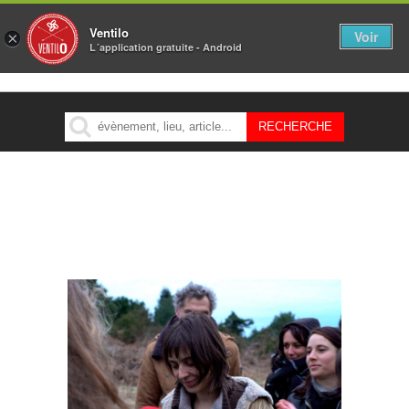
Ventilo
Voir
×
L´application gratuite - Android
MENU