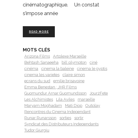
cinématographique. Un constat
s’impose année
READ MORE
MOTS CLÉS
Arizona Films
Artplexe Marseille
Behtash Sanaeeha
bill plympton
ciné
cinéma
cinema la baleine
cinema le gyptis
cinema les varietes
claire simon
ecrans du sud
emilie brisavoine
Emma Benestan ; JHR Films
Guomundur Arnar Guomundsson
Jour2Fete
Les Alchimistes
Lila Aviles
marseille
Maryam Moghadam
Mati Diop
Outplay
Rencontres du Cinema Independant
Runar Runarsson
sorties
sortir
Syndicat des Distributeurs Independants
Tudor Giurgiu