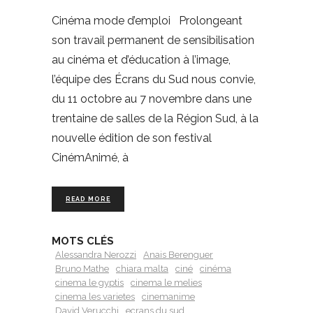
Cinéma mode d’emploi Prolongeant
son travail permanent de sensibilisation
au cinéma et d’éducation à l’image,
l’équipe des Écrans du Sud nous convie,
du 11 octobre au 7 novembre dans une
trentaine de salles de la Région Sud, à la
nouvelle édition de son festival
CinémAnimé, à
READ MORE
MOTS CLÉS
Alessandra Nerozzi
Anais Berenguer
Bruno Mathe
chiara malta
ciné
cinéma
cinema le gyptis
cinema le melies
cinema les varietes
cinemanime
David Verucchi
ecrans du sud