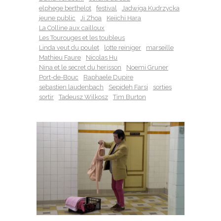
elphege berthelot
festival
Jadwiga Kudrzycka
jeune public
Ji Zhoa
Keiichi Hara
La Colline aux cailloux
Les Tourouges et les toubleus
Linda veut du poulet
lotte reiniger
marseille
Mathieu Faure
Nicolas Hu
Nina et le secret du herisson
Noemi Gruner
Port-de-Bouc
Raphaele Dupire
sebastien laudenbach
Sepideh Farsi
sorties
sortir
Tadeusz Wilkosz
Tim Burton