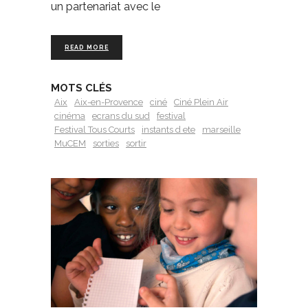
un partenariat avec le
READ MORE
MOTS CLÉS
Aix
Aix-en-Provence
ciné
Ciné Plein Air
cinéma
ecrans du sud
festival
Festival Tous Courts
instants d ete
marseille
MuCEM
sorties
sortir