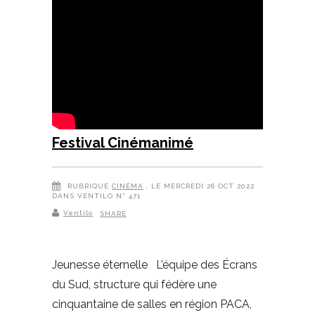
Festival Cinémanimé
RUBRIQUE
CINÉMA
, LE MERCREDI 26 OCT 2022
DANS VENTILO N° 471
Ventilo
SHARE
Jeunesse éternelle L’équipe des Écrans
du Sud, structure qui fédère une
cinquantaine de salles en région PACA,