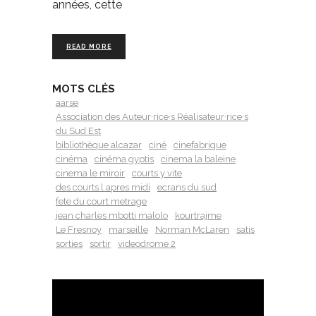
années, cette
READ MORE
MOTS CLÉS
aarse
Association des Auteur·rice·s Réalisateur·rice·s
du Sud Est
bibliothèque alcazar
ciné
cinefabrique
cinéma
cinéma gyptis
cinema la baleine
cinema le miroir
courts y vite
des courts l apres midi
ecrans du sud
fete du court metrage
jean charles mbotti malolo
kourtrajme
Le Fresnoy
marseille
Norman McLaren
satis
sorties
sortir
videodrome 2