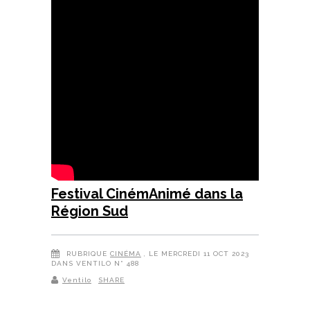
Festival CinémAnimé dans la
Région Sud
RUBRIQUE
CINÉMA
, LE MERCREDI 11 OCT 2023
DANS VENTILO N° 488
Ventilo
SHARE