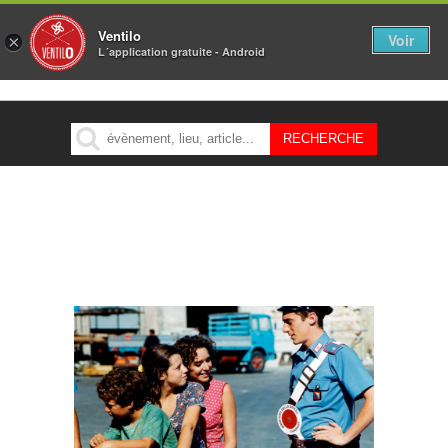
Ventilo
Voir
×
L´application gratuite - Android
MENU