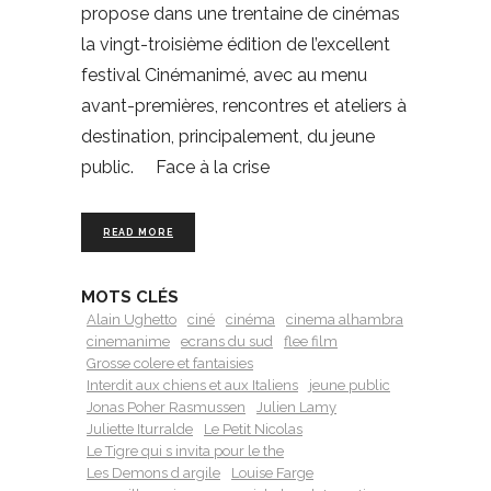
propose dans une trentaine de cinémas
la vingt-troisième édition de l’excellent
festival Cinémanimé, avec au menu
avant-premières, rencontres et ateliers à
destination, principalement, du jeune
public. Face à la crise
READ MORE
MOTS CLÉS
Alain Ughetto
ciné
cinéma
cinema alhambra
cinemanime
ecrans du sud
flee film
Grosse colere et fantaisies
Interdit aux chiens et aux Italiens
jeune public
Jonas Poher Rasmussen
Julien Lamy
Juliette Iturralde
Le Petit Nicolas
Le Tigre qui s invita pour le the
Les Demons d argile
Louise Farge