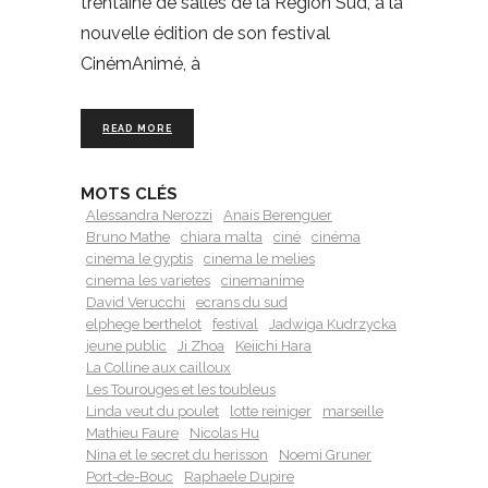
trentaine de salles de la Région Sud, à la
nouvelle édition de son festival
CinémAnimé, à
READ MORE
MOTS CLÉS
Alessandra Nerozzi
Anais Berenguer
Bruno Mathe
chiara malta
ciné
cinéma
cinema le gyptis
cinema le melies
cinema les varietes
cinemanime
David Verucchi
ecrans du sud
elphege berthelot
festival
Jadwiga Kudrzycka
jeune public
Ji Zhoa
Keiichi Hara
La Colline aux cailloux
Les Tourouges et les toubleus
Linda veut du poulet
lotte reiniger
marseille
Mathieu Faure
Nicolas Hu
Nina et le secret du herisson
Noemi Gruner
Port-de-Bouc
Raphaele Dupire