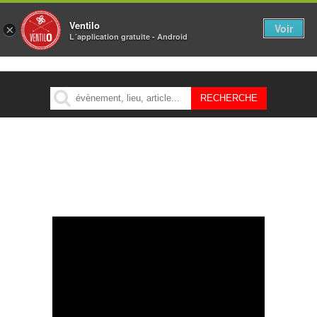
Ventilo
Voir
×
L´application gratuite - Android
MENU