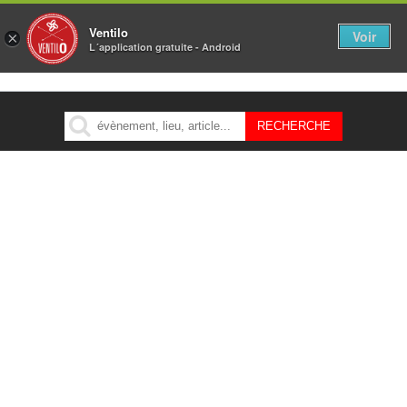
Ventilo
Voir
×
L´application gratuite - Android
MENU