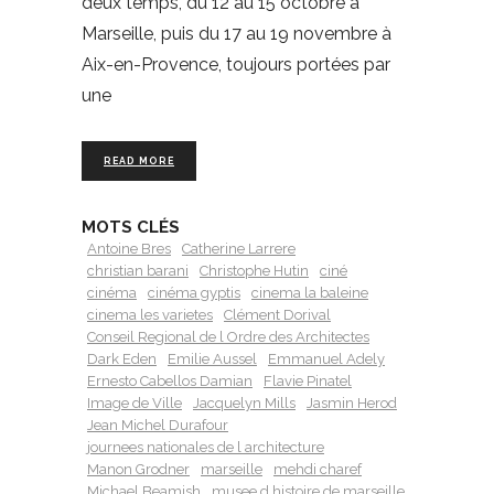
deux temps, du 12 au 15 octobre à
Marseille, puis du 17 au 19 novembre à
Aix-en-Provence, toujours portées par
une
READ MORE
MOTS CLÉS
Antoine Bres
Catherine Larrere
christian barani
Christophe Hutin
ciné
cinéma
cinéma gyptis
cinema la baleine
cinema les varietes
Clément Dorival
Conseil Regional de l Ordre des Architectes
Dark Eden
Emilie Aussel
Emmanuel Adely
Ernesto Cabellos Damian
Flavie Pinatel
Image de Ville
Jacquelyn Mills
Jasmin Herod
Jean Michel Durafour
journees nationales de l architecture
Manon Grodner
marseille
mehdi charef
Michael Beamish
musee d histoire de marseille