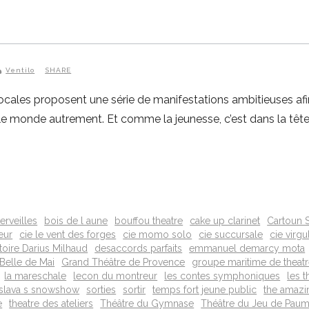
Ventilo
SHARE
les proposent une série de manifestations ambitieuses afin d’
ir le monde autrement. Et comme la jeunesse, c’est dans la tête
erveilles
bois de l aune
bouffou theatre
cake up clarinet
Cartoun 
eur
cie le vent des forges
cie momo solo
cie succursale
cie virgu
oire Darius Milhaud
desaccords parfaits
emmanuel demarcy mota
 Belle de Mai
Grand Théâtre de Provence
groupe maritime de theat
la mareschale
lecon du montreur
les contes symphoniques
les t
slava s snowshow
sorties
sortir
temps fort jeune public
the amazi
e
theatre des ateliers
Théâtre du Gymnase
Théâtre du Jeu de Pau