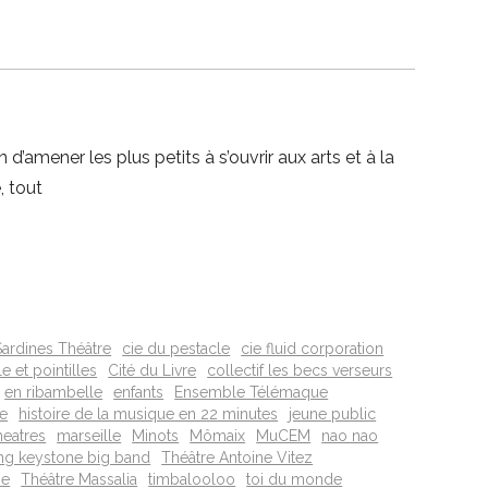
amener les plus petits à s’ouvrir aux arts et à la
, tout
Sardines Théâtre
cie du pestacle
cie fluid corporation
le et pointilles
Cité du Livre
collectif les becs verseurs
en ribambelle
enfants
Ensemble Télémaque
re
histoire de la musique en 22 minutes
jeune public
heatres
marseille
Minots
Mômaix
MuCEM
nao nao
ng keystone big band
Théâtre Antoine Vitez
me
Théâtre Massalia
timbalooloo
toi du monde