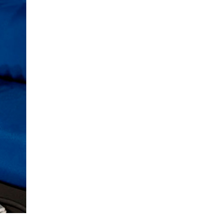
La Ville-sans-Nom, Marseille
dans la bouche de ceux qui
l’assassinent
de Bruno Le
Dantec