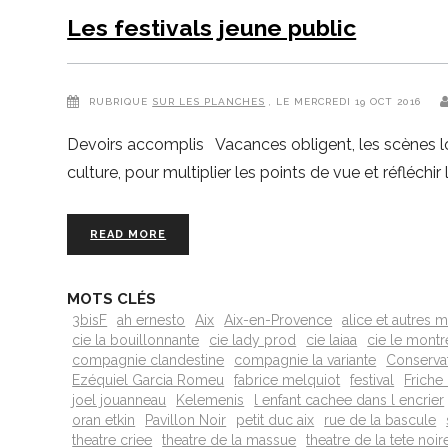
Les festivals jeune public
RUBRIQUE
SUR LES PLANCHES
, LE MERCREDI 19 OCT 2016
Devoirs accomplis Vacances obligent, les scènes loca
culture, pour multiplier les points de vue et réfléch
READ MORE
MOTS CLÉS
3bisF
ah ernesto
Aix
Aix-en-Provence
alice et autres m
cie la bouillonnante
cie lady prod
cie laiaa
cie le montr
compagnie clandestine
compagnie la variante
Conservat
Ezéquiel Garcia Romeu
fabrice melquiot
festival
Friche
joel jouanneau
Kelemenis
l enfant cachee dans l encrier
oran etkin
Pavillon Noir
petit duc aix
rue de la bascule
theatre criee
theatre de la massue
theatre de la tete noir