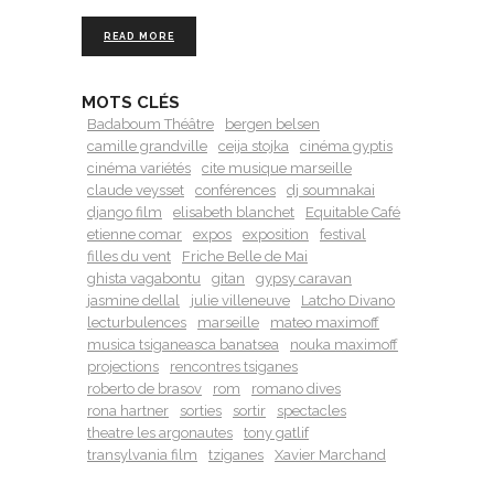
READ MORE
MOTS CLÉS
Badaboum Théâtre
bergen belsen
camille grandville
ceija stojka
cinéma gyptis
cinéma variétés
cite musique marseille
claude veysset
conférences
dj soumnakai
django film
elisabeth blanchet
Equitable Café
etienne comar
expos
exposition
festival
filles du vent
Friche Belle de Mai
ghista vagabontu
gitan
gypsy caravan
jasmine dellal
julie villeneuve
Latcho Divano
lecturbulences
marseille
mateo maximoff
musica tsiganeasca banatsea
nouka maximoff
projections
rencontres tsiganes
roberto de brasov
rom
romano dives
rona hartner
sorties
sortir
spectacles
theatre les argonautes
tony gatlif
transylvania film
tziganes
Xavier Marchand