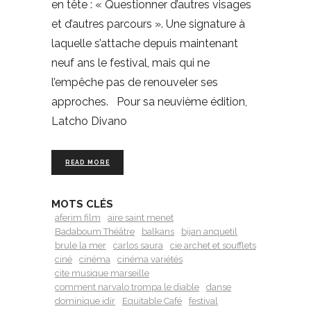
en tête : « Questionner d’autres visages
et d’autres parcours ». Une signature à
laquelle s’attache depuis maintenant
neuf ans le festival, mais qui ne
l’empêche pas de renouveler ses
approches. Pour sa neuvième édition,
Latcho Divano
READ MORE
MOTS CLÉS
aferim film
aire saint menet
Badaboum Théâtre
balkans
bijan anquetil
brule la mer
carlos saura
cie archet et soufflets
ciné
cinéma
cinéma variétés
cite musique marseille
comment narvalo trompa le diable
danse
dominique idir
Equitable Café
festival