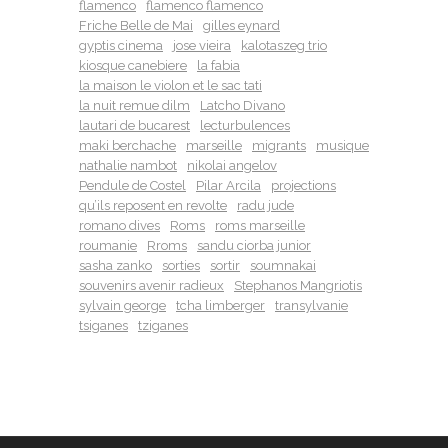
flamenco
flamenco flamenco
Friche Belle de Mai
gilles eynard
gyptis cinema
jose vieira
kalotaszeg trio
kiosque canebiere
la fabia
la maison le violon et le sac tati
la nuit remue dilm
Latcho Divano
lautari de bucarest
lecturbulences
maki berchache
marseille
migrants
musique
nathalie nambot
nikolai angelov
Pendule de Costel
Pilar Arcila
projections
qu’ils reposent en revolte
radu jude
romano dives
Roms
roms marseille
roumanie
Rroms
sandu ciorba junior
sasha zanko
sorties
sortir
soumnakai
souvenirs avenir radieux
Stephanos Mangriotis
sylvain george
tcha limberger
transylvanie
tsiganes
tziganes