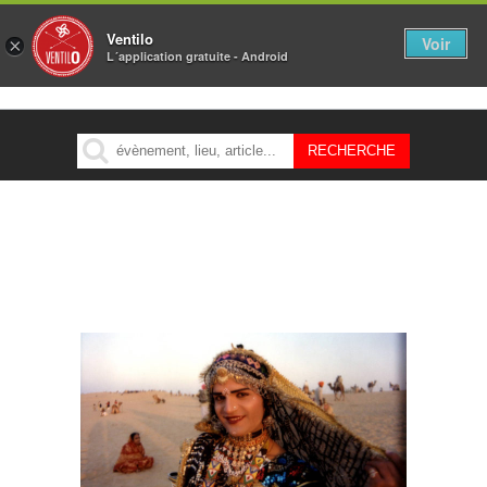
Ventilo
Voir
×
L´application gratuite - Android
MENU