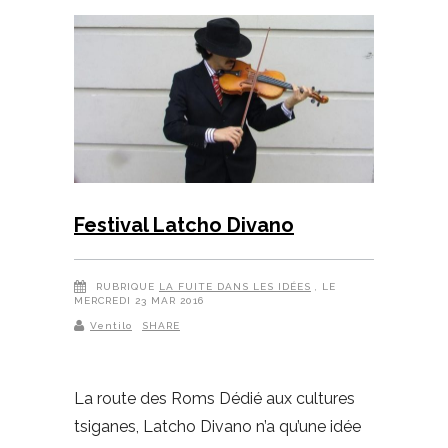
Festival Latcho Divano
RUBRIQUE
LA FUITE DANS LES IDÉES
, LE
MERCREDI 23 MAR 2016
Ventilo
SHARE
La route des Roms Dédié aux cultures
tsiganes, Latcho Divano n’a qu’une idée